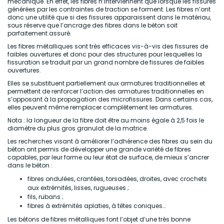
mécanique. En effet, les fibres n’interviennent que lorsque les fissures
générées par les contraintes de traction se forment. Les fibres n’ont
donc une utilité que si des fissures apparaissent dans le matériau,
sous réserve que l’ancrage des fibres dans le béton soit
parfaitement assuré.
Les fibres métalliques sont très efficaces vis-à-vis des fissures de
faibles ouvertures et donc pour des structures pour lesquelles la
fissuration se traduit par un grand nombre de fissures de faibles
ouvertures.
Elles se substituent partiellement aux armatures traditionnelles et
permettent de renforcer l’action des armatures traditionnelles en
s’opposant à la propagation des microfissures. Dans certains cas,
elles peuvent même remplacer complètement les armatures.
Nota : la longueur de la fibre doit être au moins égale à 2,5 fois le
diamètre du plus gros granulat de la matrice.
Les recherches visant à améliorer l’adhérence des fibres au sein du
béton ont permis de développer une grande variété de fibres
capables, par leur forme ou leur état de surface, de mieux s’ancrer
dans le béton :
fibres ondulées, crantées, torsadées, droites, avec crochets
aux extrémités, lisses, rugueuses ;
fils, rubans ;
fibres à extrémités aplaties, à têtes coniques…
Les bétons de fibres métalliques font l’objet d’une très bonne