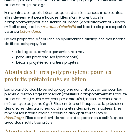
Elles s’opposent donc efficacement à la propagation des fissures
du béton au jeune âge.
Par contre, dès que le béton acquiert des résistances importantes,
elles deviennent peu efficaces. Elles n’améliorent pas le
comportement post-fissuration du béton (contrairement aux fibres
métalliques) car leur
module d’élasticité
est trop faible par rapport à
celui du
béton durci
.
De ces propriétés découlent les applications privilégiées des bétons
de fibres polypropylène :
dallages et aménagements urbains ;
produits préfabriqués (parements) ;
bétons projetés et mortiers projetés.
Atouts des fibres polypropylène pour les
produits préfabriqués en béton
Les propriétés des fibres polypropylène sont intéressantes pour les
pièces à démoulage immédiat (meilleurs comportement et stabilité
du béton frais) et les éléments préfabriqués (meilleure résistance
mécanique au jeune âge). Elles améliorent l’aspect et la précision
des angles, des tranches ou des arêtes des pièces moulées. Elles
rendent les bétons moins sensibles aux épaufrures lors du
décoffrage
. Elles permettent de réaliser des parements esthétiques,
avec des motifs très précis.
Atouts des fibres polypropylène pour la tenue