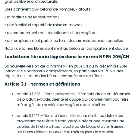
grande liberté architecturale.
Elles confèrent aux bétons de nombreux atouts :
• la maîtrise de la fissuration ;
• une facilité et rapidité de mise en œuvre ;
• un renforcement multidirectionnel et homogène ;
• un remplacement partiel ou total des armatures traditionnelles.
Nota : certaines fibres confèrent au béton un comportement ductile.
Les bétons fibres intégrés dans la norme NF EN 206/CN
La nouvelle version de la norme NF en 206/CN du 19 décembre 2014
introduit de nombreux compléments, en particulier vis-à-vis des
règles d’utilisation des bétons renforcés par des fibres.
Article 3.1 – termes et définitions
article 3.1.2.13 – fibres polymères : éléments droits ou déformés
de produit extrudé, orienté et coupé qui conviennent pour être
mélangés de manière homogène dans le béton.
article 3.1.1.17 – fibres d’acier : éléments droits ou déformés
provenant de fil étiré à froid, de tôle découpée, d’extraits de
coulée, de fil étiré à froid raboté ou de blocs d’acier fraisés.
Les fibres doivent pouvoir être mélangées de manière