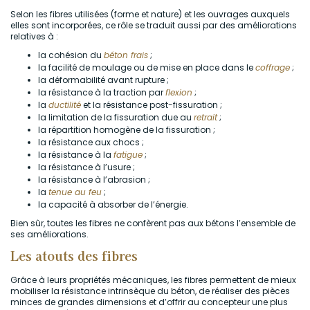
Selon les fibres utilisées (forme et nature) et les ouvrages auxquels
elles sont incorporées, ce rôle se traduit aussi par des améliorations
relatives à :
la cohésion du
béton frais
;
la facilité de moulage ou de mise en place dans le
coffrage
;
la déformabilité avant rupture ;
la résistance à la traction par
flexion
;
la
ductilité
et la résistance post-fissuration ;
la limitation de la fissuration due au
retrait
;
la répartition homogène de la fissuration ;
la résistance aux chocs ;
la résistance à la
fatigue
;
la résistance à l’usure ;
la résistance à l’abrasion ;
la
tenue au feu
;
la capacité à absorber de l’énergie.
Bien sûr, toutes les fibres ne confèrent pas aux bétons l’ensemble de
ses améliorations.
Les atouts des fibres
Grâce à leurs propriétés mécaniques, les fibres permettent de mieux
mobiliser la résistance intrinsèque du béton, de réaliser des pièces
minces de grandes dimensions et d’offrir au concepteur une plus