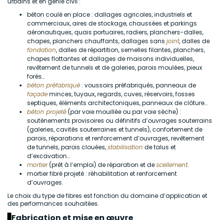
urbains et en génie civil :
béton coulé en place : dallages agricoles, industriels et
commerciaux, aires de stockage, chaussées et parkings
aéronautiques, quais portuaires, radiers, planchers-dalles,
chapes, planchers chauffants, dallages sans
joint
, dalles de
fondation
, dalles de répartition, semelles filantes, planchers,
chapes flottantes et dallages de maisons individuelles,
revêtement de tunnels et de galeries, parois moulées, pieux
forés…
béton préfabriqué
: voussoirs préfabriqués, panneaux de
façade
minces, tuyaux, regards, cuves, réservoirs, fosses
septiques, éléments architectoniques, panneaux de clôture…
béton projeté
(par voie mouillée ou par voie sèche) :
soutènements provisoires ou définitifs d’ouvrages souterrains
(galeries, cavités souterraines et tunnels), confortement de
parois, réparations et renforcement d’ouvrages, revêtement
de tunnels, parois clouées,
stabilisation
de talus et
d’excavation…
mortier
(prêt à l’emploi) de réparation et de
scellement
.
mortier fibré projeté : réhabilitation et renforcement
d’ouvrages.
Le choix du type de fibres est fonction du domaine d’application et
des performances souhaitées.
Fabrication et mise en œuvre