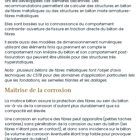
ont été développées ces dernières décennies. Des
recommandations permettent de calculer des structures en béton
de fibres métalliques ou des structures en béton mixte armatures-
fibres métalliques.
Elles sont basées sur la connaissance du comportement
contrainte-ouverture de fissure en traction directe du béton de
fibres.
Il existe aussi des modèles de dimensionnement numériques
utilisant des éléments finis qui prennent en compte le
comportement non linéaire du béton et son comportement post-
fissuration qui peuvent être utilisés pour des structures très
hyperstatiques.
Nota : plusieurs bétons de fibres métalliques font l’objet d’avis
techniques du CSTB pour des domaines d’application particuliers tels
que les fondations, les semelles filantes et les dallages.
Maîtrise de la corrosion
La matrice béton assure la protection des fibres au sein du béton
vis-à-vis de la corrosion d’autant plus durablement que sa
compacité est élevée.
Une corrosion en surface des fibres peut apparaître (petites taches
sombres) sans pénétration de la corrosion au sein du béton (les
fibres n’étant pas en contact), et donc sans incidence sur le béton
(le volume de corrosion éventuelle étant trop faible pour provoquer
l’éclatement du béton).