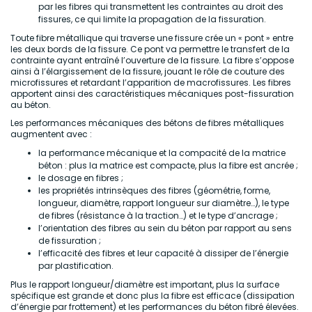
par les fibres qui transmettent les contraintes au droit des
fissures, ce qui limite la propagation de la fissuration.
Toute fibre métallique qui traverse une fissure crée un « pont » entre
les deux bords de la fissure. Ce pont va permettre le transfert de la
contrainte ayant entraîné l’ouverture de la fissure. La fibre s’oppose
ainsi à l’élargissement de la fissure, jouant le rôle de couture des
microfissures et retardant l’apparition de macrofissures. Les fibres
apportent ainsi des caractéristiques mécaniques post-fissuration
au béton.
Les performances mécaniques des bétons de fibres métalliques
augmentent avec :
la performance mécanique et la compacité de la matrice
béton : plus la matrice est compacte, plus la fibre est ancrée ;
le dosage en fibres ;
les propriétés intrinsèques des fibres (géométrie, forme,
longueur, diamètre, rapport longueur sur diamètre…), le type
de fibres (résistance à la traction…) et le type d’ancrage ;
l’orientation des fibres au sein du béton par rapport au sens
de fissuration ;
l’efficacité des fibres et leur capacité à dissiper de l’énergie
par plastification.
Plus le rapport longueur/diamètre est important, plus la surface
spécifique est grande et donc plus la fibre est efficace (dissipation
d’énergie par frottement) et les performances du béton fibré élevées.