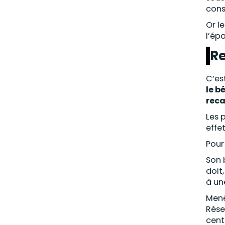
cons
Or l
l’ép
Re
C’es
le b
reca
Les 
effe
Pour
Son b
doit
à un
Mené
Rése
cent