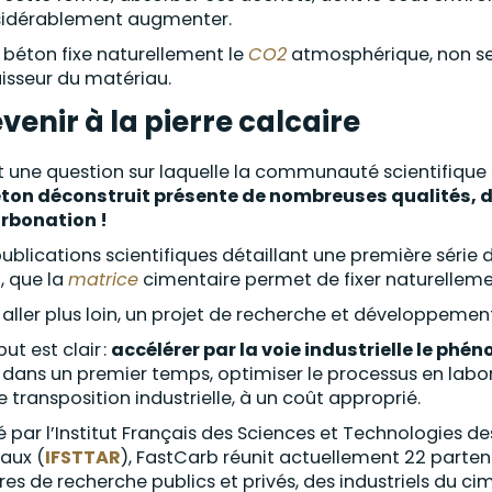
idérablement augmenter.
e béton fixe naturellement le
CO2
atmosphérique, non se
aisseur du matériau.
venir à la pierre calcaire
t une question sur laquelle la communauté scientifique s
éton déconstruit présente de nombreuses qualités, do
rbonation !
publications scientifiques détaillant une première série
t, que la
matrice
cimentaire permet de fixer naturellemen
 aller plus loin, un projet de recherche et développement
ut est clair :
accélérer par la voie industrielle le ph
, dans un premier temps, optimiser le processus en labo
e transposition industrielle, à un coût approprié.
 par l’Institut Français des Sciences et Technologies 
aux (
IFSTTAR
), FastCarb réunit actuellement 22 partena
res de recherche publics et privés, des industriels du ci