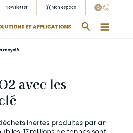
Newsletter
Mon espace
Appliquer
OLUTIONS ET APPLICATIONS
n recyclé
O2 avec les
clé
déchets inertes
produites par an
blics, 17 millions de tonnes sont