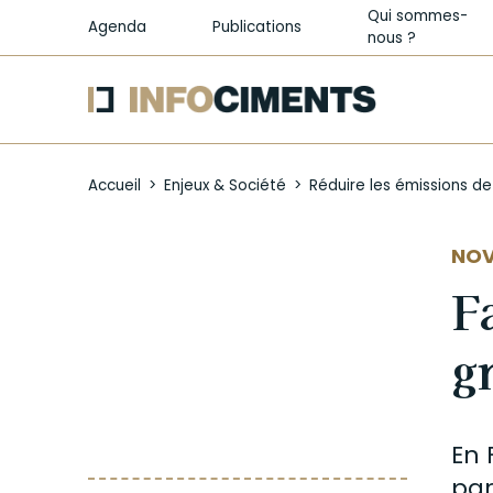
Qui sommes-
Agenda
Publications
nous ?
Aller
au
Accueil
Enjeux & Société
Réduire les émissions d
contenu
principal
NOV
F
g
En 
par