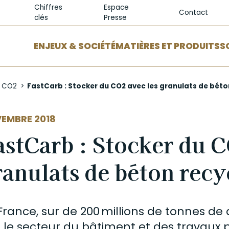
Chiffres
Espace
Contact
clés
Presse
ENJEUX & SOCIÉTÉ
MATIÈRES ET PRODUITS
S
e CO2
FastCarb : Stocker du CO2 avec les granulats de béto
EMBRE 2018
astCarb : Stocker du C
ranulats de béton recy
France, sur de 200 millions de tonnes de
 le secteur du bâtiment et des travaux pu