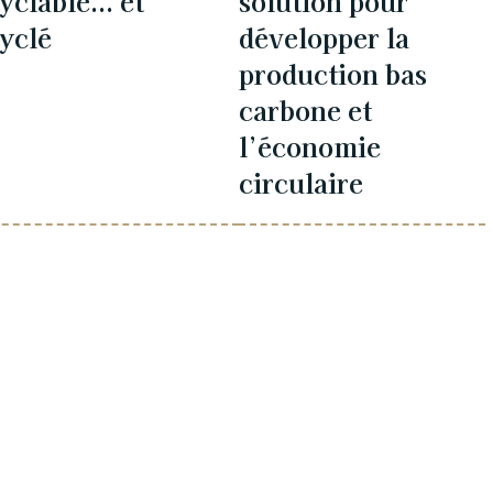
yclable... et
solution pour
yclé
développer la
production bas
carbone et
l’économie
circulaire