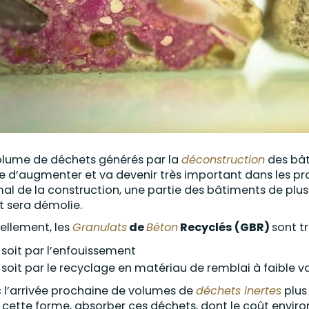
olume de déchets générés par la
déconstruction
des bâti
e d’augmenter et va devenir très important dans les proc
al de la construction, une partie des bâtiments de plus
et sera démolie.
ellement, les
Granulats
de
Béton
Recyclés (GBR)
sont t
soit par l’enfouissement
soit par le recyclage en matériau de remblai à faible v
 l’arrivée prochaine de volumes de
déchets inertes
plus 
 cette forme, absorber ces déchets, dont le coût envi