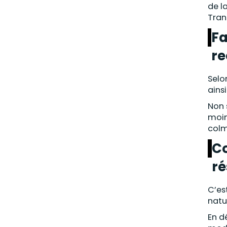
de l
Tran
Fa
re
Selo
ains
Non 
moin
colm
Co
ré
C’es
natu
En d