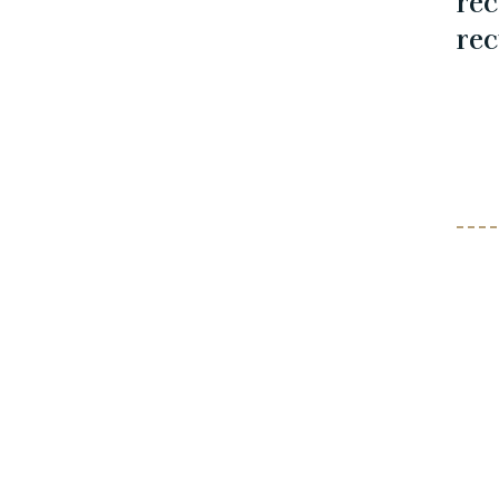
rec
rec