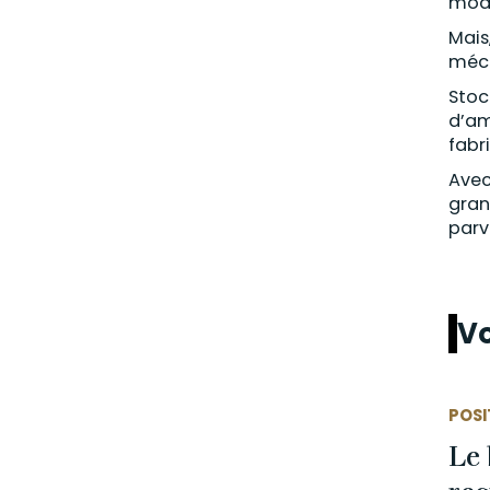
modé
Mais
méca
Stoc
d’am
fabr
Avec
gran
parv
Vo
POSI
Le 