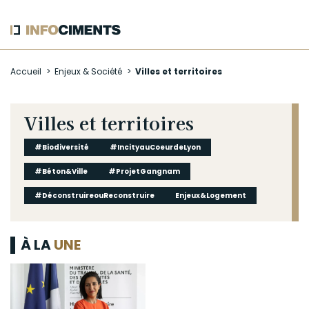
Aller
Accueil
Enjeux & Société
Villes et territoires
au
contenu
principal
Villes et territoires
#Biodiversité
#IncityauCoeurdeLyon
#Béton&Ville
#ProjetGangnam
#DéconstruireouReconstruire
Enjeux&Logement
À LA
UNE