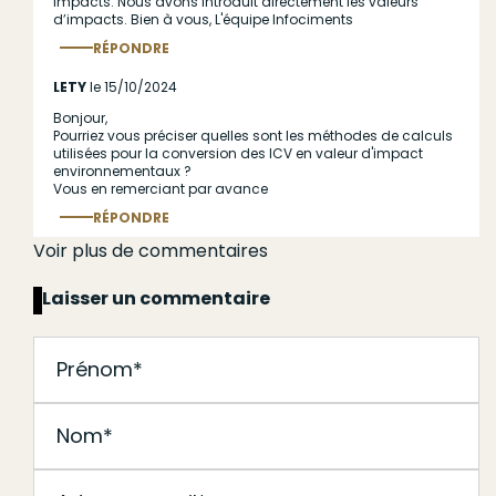
impacts. Nous avons introduit directement les valeurs
d’impacts. Bien à vous, L'équipe Infociments
RÉPONDRE
Répondre
au commentaire
LETY
le 15/10/2024
Bonjour,
Pourriez vous préciser quelles sont les méthodes de calculs
utilisées pour la conversion des ICV en valeur d'impact
J'accepte les
conditions générales d'utilisation
*
environnementaux ?
Vous en remerciant par avance
RÉPONDRE
Voir plus de commentaires
Répondre
au commentaire
Laisser un commentaire
Soumettre
J'accepte les
conditions générales d'utilisation
*