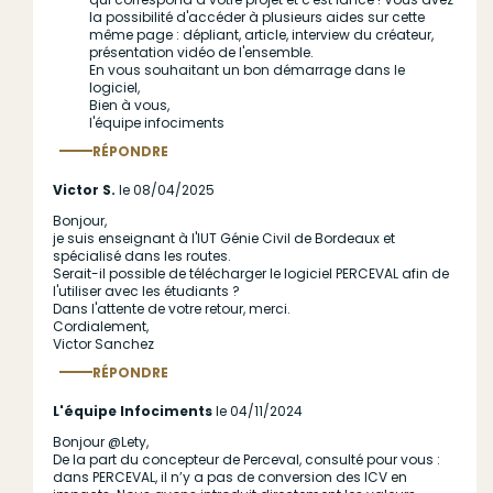
la possibilité d'accéder à plusieurs aides sur cette
sujet)
même page : dépliant, article, interview du créateur,
par
présentation vidéo de l'ensemble.
En vous souhaitant un bon démarrage dans le
loveson.jean@e…
logiciel,
Bien à vous,
l'équipe infociments
RÉPONDRE
Répondre
au commentaire
Victor S.
le 08/04/2025
Bonjour,
je suis enseignant à l'IUT Génie Civil de Bordeaux et
spécialisé dans les routes.
Serait-il possible de télécharger le logiciel PERCEVAL afin de
l'utiliser avec les étudiants ?
Dans l'attente de votre retour, merci.
Cordialement,
Victor Sanchez
RÉPONDRE
Répondre
au commentaire
L'équipe Infociments
le 04/11/2024
Bonjour @Lety,
De la part du concepteur de Perceval, consulté pour vous :
dans PERCEVAL, il n’y a pas de conversion des ICV en