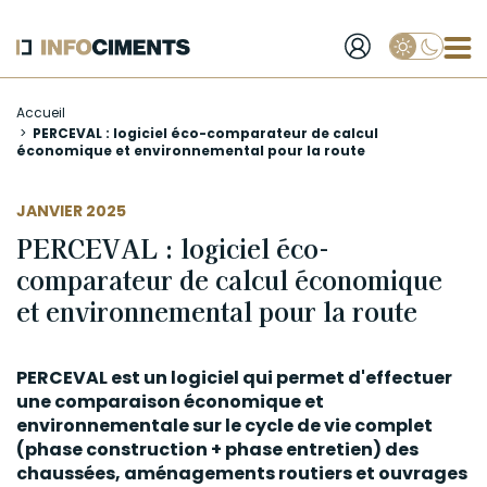
Applique
Aller
Accueil
au
PERCEVAL : logiciel éco-comparateur de calcul
contenu
économique et environnemental pour la route
principal
JANVIER 2025
PERCEVAL : logiciel éco-
comparateur de calcul économique
et environnemental pour la route
PERCEVAL est un logiciel qui permet d'effectuer
une comparaison économique et
environnementale sur le
cycle de vie
complet
(phase construction + phase entretien) des
chaussées, aménagements routiers et ouvrages