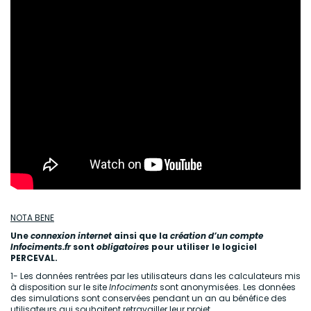
NOTA BENE
Une
connexion internet
ainsi que la
création d’un compte
Infociments.fr
sont
obligatoires
pour utiliser le logiciel
PERCEVAL.
1- Les données rentrées par les utilisateurs dans les calculateurs mis
à disposition sur le site
Infociments
sont anonymisées. Les données
des simulations sont conservées pendant un an au bénéfice des
utilisateurs qui souhaitent retravailler leur projet.