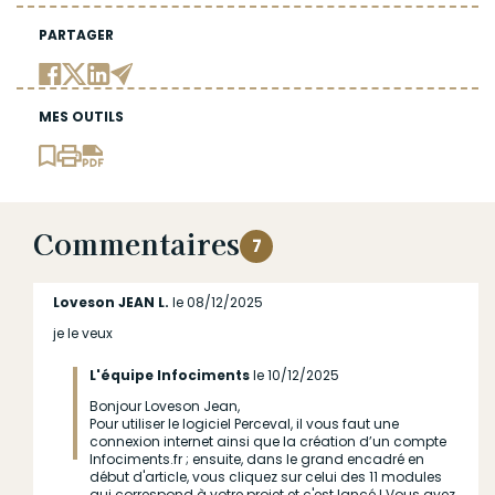
PARTAGER
MES OUTILS
Commentaires
7
Loveson JEAN L.
le 08/12/2025
je le veux
L'équipe Infociments
le 10/12/2025
Bonjour Loveson Jean,
En
Pour utiliser le logiciel Perceval, il vous faut une
réponse
connexion internet ainsi que la création d’un compte
Infociments.fr ; ensuite, dans le grand encadré en
à
début d'article, vous cliquez sur celui des 11 modules
(sans
qui correspond à votre projet et c'est lancé ! Vous avez