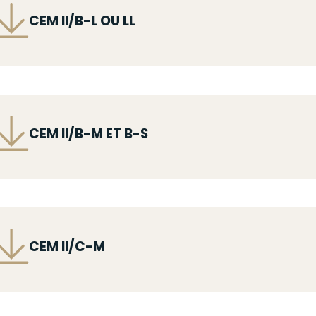
ichier
CEM II/B-L OU LL
ichier
CEM II/B-M ET B-S
ichier
CEM II/C-M