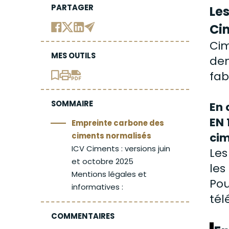
PARTAGER
Le
Ci
Cim
MES OUTILS
dem
fab
SOMMAIRE
En 
EN 
Empreinte carbone des
cim
ciments normalisés
ICV Ciments : versions juin
Les
et octobre 2025
les
Mentions légales et
Pou
informatives :
tél
COMMENTAIRES