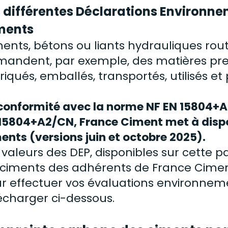
s différentes Déclarations Environne
ments
ents, bétons ou liants hydrauliques routi
andent, par exemple, des matières prem
riqués, emballés, transportés, utilisés et
conformité avec la
norme
NF EN 15804
+A
15804+A2/CN, France Ciment met à dispo
ents (versions juin et octobre 2025).
 valeurs des DEP, disponibles sur cette 
 ciments des adhérents de France Cime
r effectuer vos évaluations environneme
écharger ci-dessous.