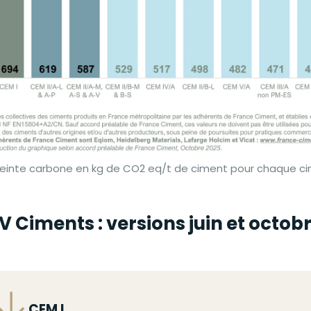
einte carbone en kg de CO2 eq/t de ciment pour chaque ci
V Ciments : versions juin et octob
ichier
CEM I