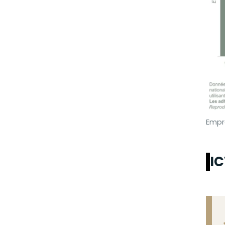
Empr
IC
F