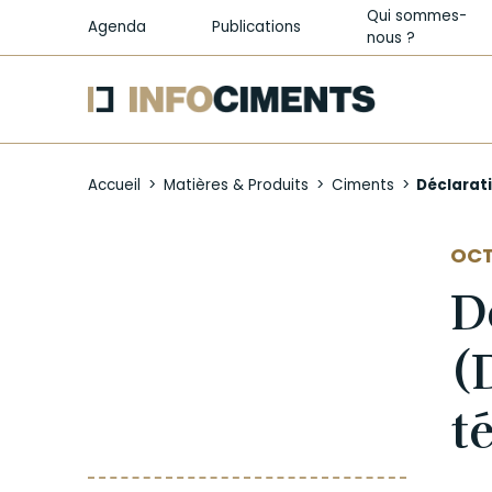
Qui sommes-
Agenda
Publications
nous ?
Aller
au
Accueil
Matières & Produits
Ciments
Déclarati
contenu
principal
OCT
D
(
t