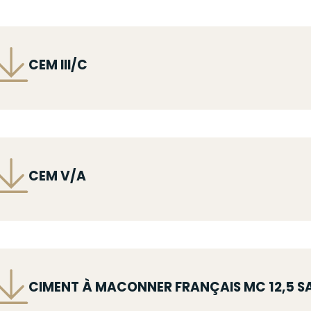
ichier
CEM III/C
ichier
CEM V/A
ichier
CIMENT À MACONNER FRANÇAIS MC 12,5 S