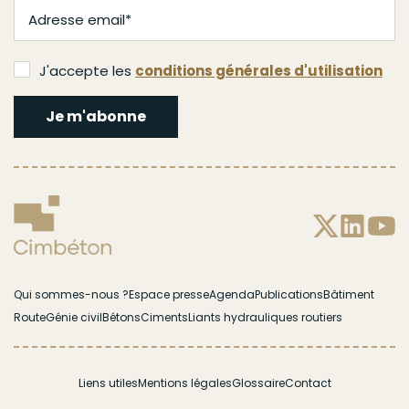
J'accepte les
conditions générales d'utilisation
Je m'abonne
Menu
Qui sommes-nous ?
Espace presse
Agenda
Publications
Bâtiment
Route
Génie civil
Bétons
Ciments
Liants hydrauliques routiers
Footer
gauche
Menu
Liens utiles
Mentions légales
Glossaire
Contact
Footer