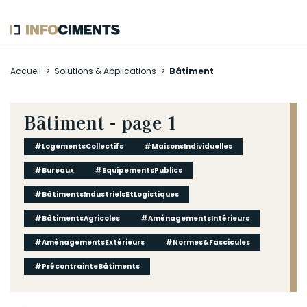
Aller
Accueil
Solutions & Applications
Bâtiment
au
contenu
principal
Bâtiment - page 1
#LogementsCollectifs
#MaisonsIndividuelles
#Bureaux
#EquipementsPublics
#BâtimentsIndustrielsEtLogistiques
#BâtimentsAgricoles
#AménagementsIntérieurs
#AménagementsExtérieurs
#Normes&Fascicules
#PrécontrainteBâtiments