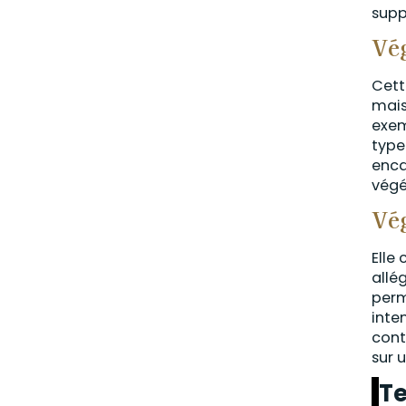
supp
Vég
Cett
mais
exem
type
enca
végé
Vég
Elle
allé
perm
inte
cont
sur 
Te