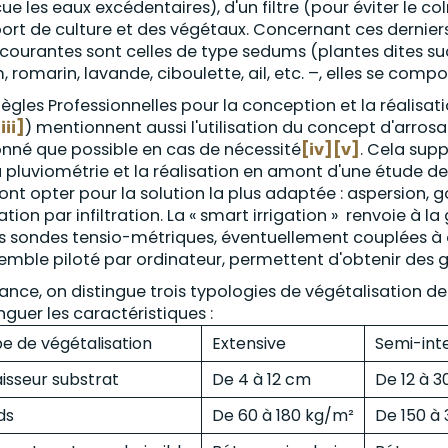
ue les eaux excédentaires), d'un filtre (pour éviter le 
ort de culture et des végétaux. Concernant ces derniers
 courantes sont celles de type sedums (plantes dites s
, romarin, lavande, ciboulette, ail, etc. –, elles se com
Règles Professionnelles pour la conception et la réalisat
iii]
) mentionnent aussi l'utilisation du concept d'arros
onné que possible en cas de nécessité
[iv]
[v]
. Cela sup
a pluviométrie et la réalisation en amont d'une étude de
ont opter pour la solution la plus adaptée : aspersion, 
ation par infiltration. La « smart irrigation » renvoie à l
s sondes tensio-métriques, éventuellement couplées à
semble piloté par ordinateur, permettent d'obtenir des g
rance, on distingue trois typologies de végétalisation d
inguer les caractéristiques :
e de végétalisation
Extensive
Semi-int
isseur substrat
De 4 à 12 cm
De 12 à 
ds
De 60 à 180 kg/m²
De 150 à