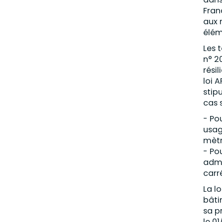
Fran
aux 
élém
Les t
n° 2
rési
loi 
stip
cas 
- Po
usag
mètr
- Po
admi
carr
La l
bâti
sa p
le 0