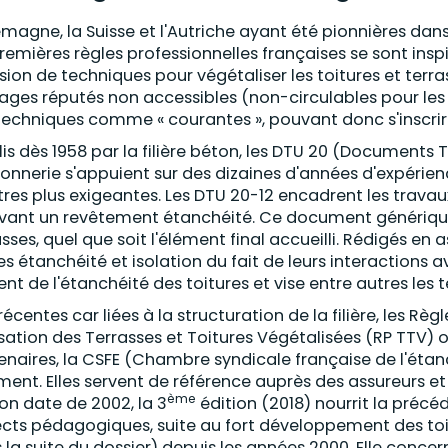
lemagne, la Suisse et l'Autriche ayant été pionnières dan
premières règles professionnelles françaises se sont insp
usion de techniques pour végétaliser les toitures et terr
ages réputés non accessibles (non-circulables pour les 
techniques comme « courantes », pouvant donc s'inscri
lis dès 1958 par la filière béton, les DTU 20 (Documents 
nnerie s'appuient sur des dizaines d'années d'expérienc
tres plus exigeantes. Les DTU 20-12 encadrent les trava
vant un revêtement étanchéité. Ce document générique 
asses, quel que soit l'élément final accueilli. Rédigés 
ères étanchéité et isolation du fait de leurs interactions 
ent de l'étanchéité des toitures et vise entre autres les t
récentes car liées à la structuration de la filière, les Rè
isation des Terrasses et Toitures Végétalisées (RP TTV) o
enaires, la CSFE (Chambre syndicale française de l'étan
ment. Elles servent de référence auprès des assureurs et
ème
ion date de 2002, la 3
édition (2018) nourrit la précé
cts pédagogiques, suite au fort développement des toi
 la suite du dossier) depuis les années 2000. Elle conce