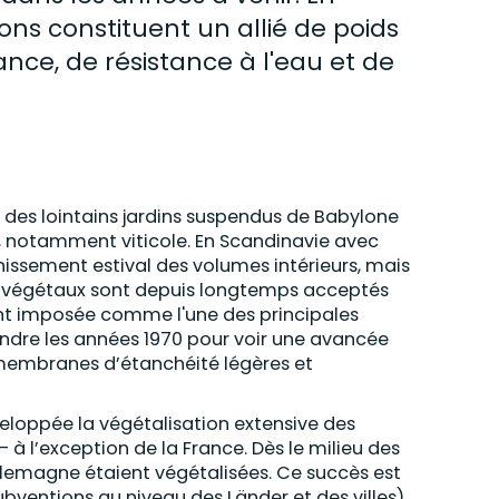
ns constituent un allié de poids
nce, de résistance à l'eau et de
 des lointains jardins suspendus de Babylone
e, notamment viticole. En Scandinavie avec
chissement estival des volumes intérieurs, mais
es végétaux sont depuis longtemps acceptés
ment imposée comme l'une des principales
attendre les années 1970 pour voir une avancée
 membranes d’étanchéité légères et
veloppée la végétalisation extensive des
 à l’exception de la France. Dès le milieu des
Allemagne étaient végétalisées. Ce succès est
ubventions au niveau des Länder et des villes)