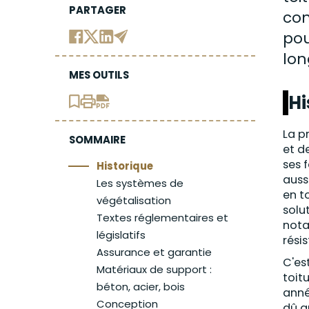
PARTAGER
con
pou
lon
MES OUTILS
Hi
La p
SOMMAIRE
et d
ses 
Historique
auss
Les systèmes de
en t
végétalisation
solu
Textes réglementaires et
nota
législatifs
rési
Assurance et garantie
C'es
Matériaux de support :
toit
béton, acier, bois
anné
Conception
dû a