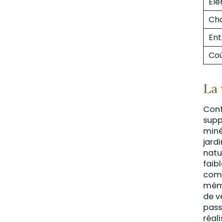
Élé
Cho
Ent
Coû
La 
Cont
supp
miné
jard
natu
faib
comp
même
de v
pass
réal