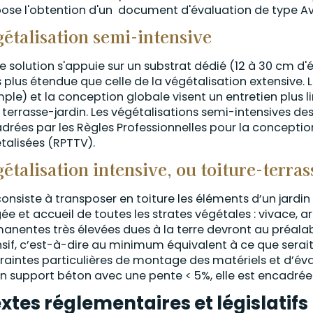
ose l'obtention d'un document d'évaluation de type Av
étalisation semi-intensive
e solution s'appuie sur un substrat dédié (12 à 30 cm d
 plus étendue que celle de la végétalisation extensive.
ple) et la conception globale visent un entretien plus li
 terrasse-jardin. Les végétalisations semi-intensives de
drées par les Règles Professionnelles pour la conception 
talisées (RPTTV).
étalisation intensive, ou toiture-terras
 consiste à transposer en toiture les éléments d’un jard
gée et accueil de toutes les strates végétales : vivace, a
anentes très élevées dues à la terre devront au préalabl
nsif, c’est-à-dire au minimum équivalent à ce que serait
raintes particulières de montage des matériels et d’é
un support béton avec une pente < 5%, elle est encadrée
xtes réglementaires et législatifs