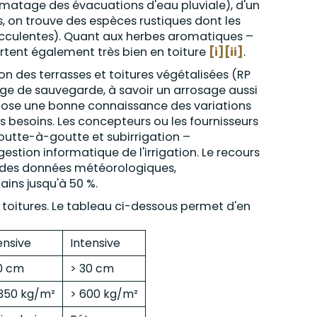
colmatage des évacuations d'eau pluviale), d'un
, on trouve des espèces rustiques dont les
ucculentes). Quant aux herbes aromatiques –
portent également très bien en toiture
[i]
[ii]
.
ion des terrasses et toitures végétalisées (RP
age de sauvegarde, à savoir un arrosage aussi
pose une bonne connaissance des variations
s besoins. Les concepteurs ou les fournisseurs
goutte-à-goutte et subirrigation –
a gestion informatique de l'irrigation. Le recours
 des données météorologiques,
ains jusqu'à 50 %.
e toitures. Le tableau ci-dessous permet d'en
ensive
Intensive
30 cm
> 30 cm
 350 kg/m²
> 600 kg/m²