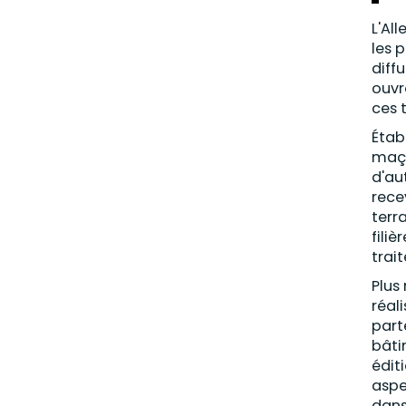
L'Al
les 
diff
ouvr
ces 
Étab
maço
d'au
rece
terr
fili
trait
Plus 
réal
part
bâti
édit
aspe
dans