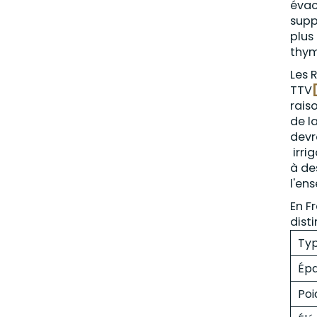
évac
supp
plus
thym
Les 
TTV
[
rais
de l
devr
irrig
à de
l'en
En F
dist
Typ
Épa
Poi