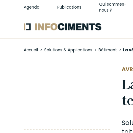
Qui sommes-
Agenda
Publications
nous ?
Aller
au
Accueil
Solutions & Applications
Bâtiment
La vé
contenu
principal
AUT
AVR
L
t
Sol
toi