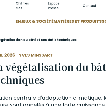
Chiffres
Espace
Contact
clés
Presse
ENJEUX & SOCIÉTÉ
MATIÈRES ET PRODUITS
S
gétalisation du bâti et ses défis techniques
EUR
IL 2026 -
YVES MINSSART
a végétalisation du bâti
echniques
ution centrale d'adaptation climatique, 
ture sont appelés à une forte croissance