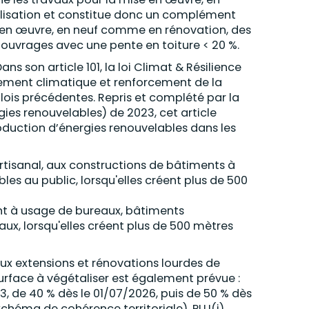
lisation et constitue donc un complément
e en œuvre, en neuf comme en rénovation, des
 ouvrages avec une pente en toiture < 20 %.
ans son article 101, la loi Climat & Résilience
glement climatique et renforcement de la
s lois précédentes. Repris et complété par la
rgies renouvelables) de 2023, cet article
roduction d’énergies renouvelables dans les
artisanal, aux constructions de bâtiments à
es au public, lorsqu'elles créent plus de 500
nt à usage de bureaux, bâtiments
aux, lorsqu'elles créent plus de 500 mètres
aux extensions et rénovations lourdes de
urface à végétaliser est également prévue :
, de 40 % dès le 01/07/2026, puis de 50 % dès
héma de cohérence territoriale), PLU(i)