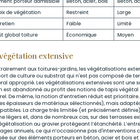
ment porteur admissible
Béton, acier, bois
Béton, ac
ix de végétation
Restreint
Large
retien
Faible
Limité
t global toiture
Économique
Moyen
végétation extensive
rairement aux toitures-jardins, les végétalisations ext
ort de culture ou substrat qui n'est pas composé de t
ral approprié. Les végétalisations extensives sont une s
in est abandonné au profit des notions de tapis végéta
rel. De même, la notion d’entretien réduit est prioritaire
les épaisseurs de matériaux sélectionnés), mais adaptés 
atibles. La charge très limitée (et précisément définie)
 légers et, dans de nombreux cas, sur des terrasses ex
égétalisation au gravier protégeant l’étanchéité. L’entret
ages annuels, ce qui n’occasionne pas d'interventions 
isée sur des éléments porteurs en béton, acier et bois 