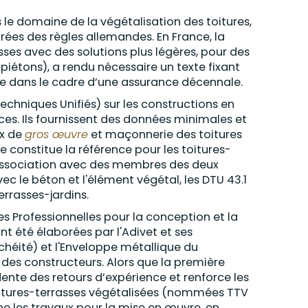
s le domaine de la végétalisation des toitures,
irées des règles allemandes. En France, la
asses avec des solutions plus légères, pour des
piétons), a rendu nécessaire un texte fixant
re dans le cadre d’une assurance décennale.
Techniques Unifiés) sur les constructions en
es. Ils fournissent des données minimales et
ux de
gros œuvre
et maçonnerie des toitures
constitue la référence pour les toitures-
en association avec des membres des deux
avec le béton et l'élément végétal, les DTU 43.1
errasses-jardins.
gles Professionnelles pour la conception et la
nt été élaborées par l'Adivet et ses
chéité) et l'Enveloppe métallique du
 des constructeurs. Alors que la première
dente des retours d’expérience et renforce les
tures-terrasses végétalisées
(nommées TTV
rne les travaux pour la mise en œuvre, en