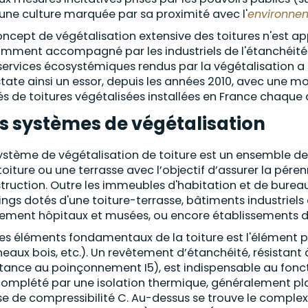
 une culture marquée par sa proximité avec l'
environne
oncept de végétalisation extensive des toitures n'est a
mment accompagné par les industriels de l'étanchéité.
services écosystémiques rendus par la végétalisation a p
tate ainsi un essor, depuis les années 2010, avec une m
és de toitures végétalisées installées en France chaque
s systèmes de végétalisation
ystème de végétalisation de toiture est un ensemble de
toiture ou une terrasse avec l’objectif d’assurer la pér
truction. Outre les immeubles d'habitation et de bureau
ings dotés d'une toiture-terrasse, bâtiments industriels
ement hôpitaux et musées, ou encore établissements 
es éléments fondamentaux de la toiture est l'élément p
eaux bois, etc.). Un revêtement d’étanchéité, résistant
stance au poinçonnement I5), est indispensable au fon
complété par une isolation thermique, généralement pl
se de compressibilité C. Au-dessus se trouve le complexe