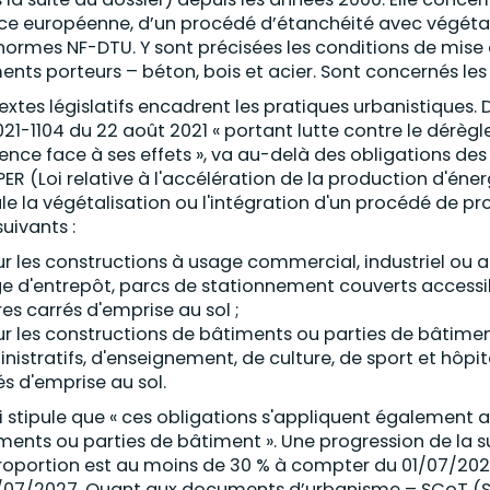
ce européenne, d’un procédé d’étanchéité avec végéta
normes NF-DTU. Y sont précisées les conditions de mis
ents porteurs – béton, bois et acier. Sont concernés les
extes législatifs encadrent les pratiques urbanistiques. D
021-1104 du 22 août 2021 « portant lutte contre le dérè
lience face à ses effets », va au-delà des obligations de
APER (Loi relative à l'accélération de la production d'éne
ule la végétalisation ou l'intégration d'un procédé de p
suivants :
ur les constructions à usage commercial, industriel ou 
e d'entrepôt, parcs de stationnement couverts accessibl
es carrés d'emprise au sol ;
ur les constructions de bâtiments ou parties de bâtime
nistratifs, d'enseignement, de culture, de sport et hôpit
és d'emprise au sol.
oi stipule que « ces obligations s'appliquent également 
ments ou parties de bâtiment ». Une progression de la s
roportion est au moins de 30 % à compter du 01/07/2023
1/07/2027. Quant aux documents d’urbanisme – SCoT (Sc