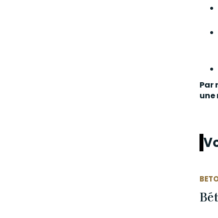
Par 
une 
Vo
BET
Bét