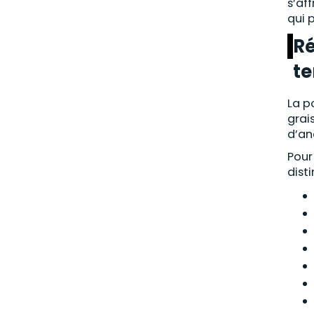
s’af
qui 
Ré
te
La p
grai
d’an
Pour
dist