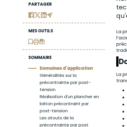
PARTAGER
tec
qu
MES OUTILS
La p
l’ac
préc
trad
SOMMAIRE
Do
Domaines d'application
La p
Généralités sur la
tran
précontrainte par post-
tension
Réalisation d'un plancher en
béton précontraint par
post-tension
Les atouts de la
précontrainte par post