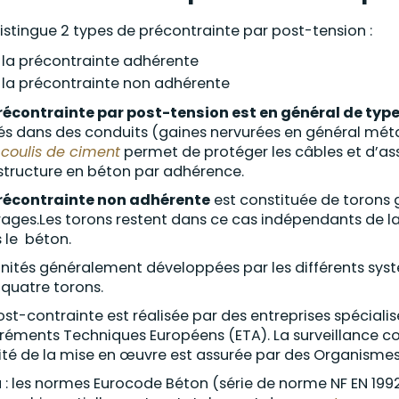
istingue 2 types de précontrainte par post-tension :
la précontrainte adhérente
la précontrainte non adhérente
récontrainte par post-tension est en général de typ
lés dans des conduits (gaines nervurées en général métall
n
coulis de ciment
permet de protéger les câbles et d’ass
 structure en béton par adhérence.
récontrainte non adhérente
est constituée de torons 
rages.Les torons restent dans ce cas indépendants de la
 le béton.
unités généralement développées par les différents sy
 quatre torons.
ost-contrainte est réalisée par des entreprises spécialisé
réments Techniques Européens (ETA). La surveillance co
ité de la mise en œuvre est assurée par des Organismes d
 : les normes Eurocode Béton (série de norme NF EN 19