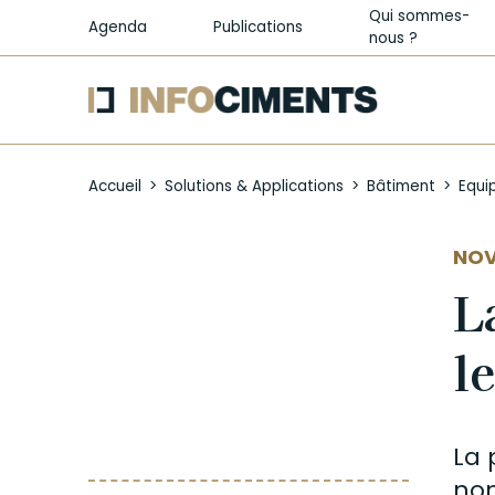
Qui sommes-
Agenda
Publications
nous ?
Aller
au
Accueil
Solutions & Applications
Bâtiment
Equi
contenu
principal
AUT
NOV
L
l
La 
nom