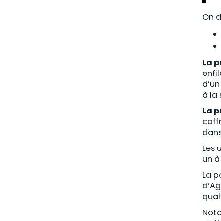
On d
La p
enfi
d’u
à la
La p
coff
dans
Les 
un à
La p
d’Ag
qual
Nota