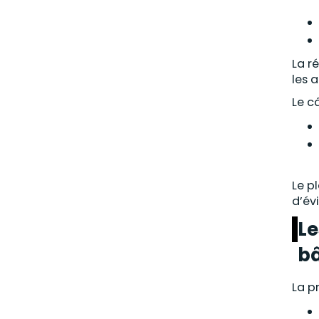
La r
les 
Le c
Le p
d’év
Le
b
La p