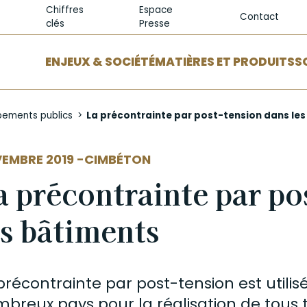
Chiffres
Espace
Contact
clés
Presse
ENJEUX & SOCIÉTÉ
MATIÈRES ET PRODUITS
S
pements publics
La précontrainte par post-tension dans le
EUR
EMBRE 2019 -
CIMBÉTON
a précontrainte par po
es bâtiments
précontrainte par
post-tension
est utili
breux pays pour la réalisation de tous 