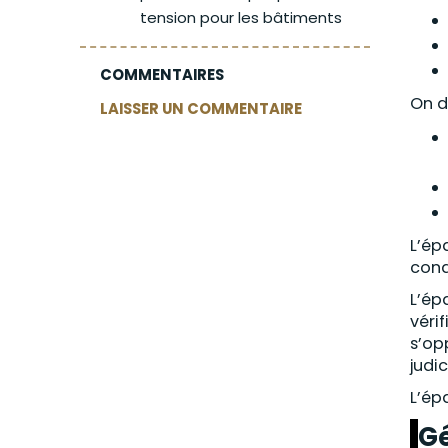
tension pour les bâtiments
COMMENTAIRES
On d
LAISSER UN COMMENTAIRE
L’ép
cond
L’ép
véri
s’op
judi
L’ép
Gé