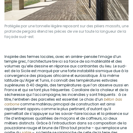
Protégée par une tonnelle légère reposant sur des piliers massifs, une
profonde pergola étend les pièces de vie sur toute la longueur de la
façade sud-est.
Inspirée des fermes locales, avec en arrière-pensée l’image d’un
temple grec, l’architecture tire ici sa
force
de sa matérialité et des
volumes qu’elle dessine en réponse aux contraintes du lieu. Le sud-
est de la Sicile est marqué par une forte instabilité sismique due à la
convergence des plaques africaine et eurasiatique. À la même
latitude qu’Alger et Tunis, il connaît des températures estivales
supérieures à 40 degrés, des températures que l’on observe aussi en
France et qui se font plus fréquentes. Corollaire de la chaleur et de la
sécheresse qui l’accompagne, les incendies y sont fréquents : à ce
titre, l’entretien des parcelles est essentiel. Le choix d’un
béton bas
carbone
comme matériau principal de construction est ainsi
rapidement apparu comme le plus pertinent, d’autant qu’il
permettait de s’appuyer sur les savoir-faire locaux et la présence sur
l’île d’entreprises qualifiées de maçons et de coffreurs, ici deux
métiers distincts. Grâce à l’introduction dans sa composition de la
pouzzolane rouge et brune de l’Etna tout proche – qui remplace une
partie du
sable
–, sa teinte se rapproche de celle de la terre des