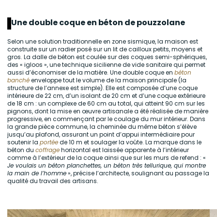
Une double coque en béton de pouzzolane
Selon une solution traditionnelle en zone sismique, la maison est
construite sur un radier posé sur un lit de cailloux petits, moyens et
gros. La dalle de béton est coulée sur des coques semi-sphériques,
des « igloos », une technique sicilienne de vide sanitaire qui permet
aussi d’économiser de la matière. Une double coque en
béton
banché
enveloppe tout le volume de la maison principale (la
structure de l’annexe est simple). Elle est composée d’une coque
intérieure de 22 cm, d’un isolant de 20 cm et d’une coque extérieure
de 18 cm : un complexe de 60 cm au total, qui atteint 90 cm sur les
pignons, dont la mise en œuvre artisanale a été réalisée de manière
progressive, en commençant par le coulage du mur intérieur. Dans
la grande pièce commune, la cheminée du même béton s’élève
jusqu’au plafond, assurant un point d’appui intermédiaire pour
soutenir la
portée
de 10 m et soulager la voûte. La marque dans le
béton du
coffrage
horizontal est laissée apparente à l’intérieur
comme à l’extérieur de la coque ainsi que sur les murs de refend : «
Je voulais un béton planchettes, un béton très tellurique, qui montre
la main de l’homme
», précise l’architecte, soulignant au passage la
qualité du travail des artisans.