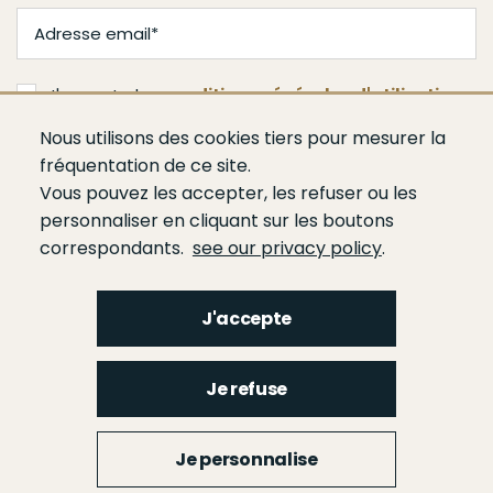
J'accepte les
conditions générales d'utilisation
Nous utilisons des cookies tiers pour mesurer la
Valider
fréquentation de ce site.
Vous pouvez les accepter, les refuser ou les
personnaliser en cliquant sur les boutons
correspondants.
see our privacy policy
.
J'accepte
Menu
Qui sommes-nous ?
Espace presse
Agenda
Publications
Bâtiment
Je refuse
Route
Génie civil
Bétons
Ciments
Liants hydrauliques routiers
Footer
gauche
Menu
Je personnalise
Liens utiles
Mentions légales
Glossaire
Contact
Footer