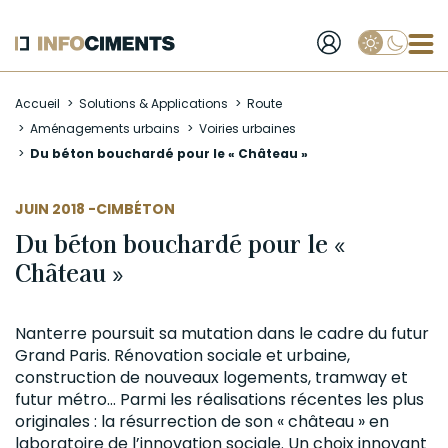
Applique
Aller
Accueil
Solutions & Applications
Route
au
Aménagements urbains
Voiries urbaines
contenu
Du béton bouchardé pour le « Château »
principal
AUTEUR
JUIN 2018 -
CIMBÉTON
Du béton bouchardé pour le «
Château »
Nanterre poursuit sa mutation dans le
cadre
du futur
Grand Paris. Rénovation sociale et urbaine,
construction de nouveaux logements, tramway et
futur métro… Parmi les réalisations récentes les plus
originales : la résurrection de son « château » en
laboratoire de l’innovation sociale. Un choix innovant