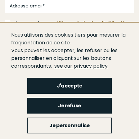
J'accepte les
conditions générales d'utilisation
Nous utilisons des cookies tiers pour mesurer la
Valider
fréquentation de ce site.
Vous pouvez les accepter, les refuser ou les
personnaliser en cliquant sur les boutons
correspondants.
see our privacy policy
.
J'accepte
Menu
Qui sommes-nous ?
Espace presse
Agenda
Publications
Bâtiment
Je refuse
Route
Génie civil
Bétons
Ciments
Liants hydrauliques routiers
Footer
gauche
Menu
Je personnalise
Liens utiles
Mentions légales
Glossaire
Contact
Footer