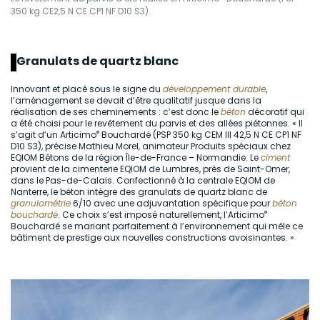
350 kg CE2,5 N CE CP1 NF D10 S3).
Granulats de quartz blanc
Innovant et placé sous le signe du
développement durable
,
l’aménagement se devait d’être qualitatif jusque dans la
réalisation de ses cheminements : c’est donc le
béton
décoratif qui
a été choisi pour le revêtement du parvis et des allées piétonnes. « Il
®
s’agit d’un Articimo
Bouchardé (PSP 350 kg CEM III 42,5 N CE CP1 NF
D10 S3), précise Mathieu Morel, animateur Produits spéciaux chez
EQIOM Bétons de la région Île-de-France – Normandie. Le
ciment
provient de la cimenterie EQIOM de Lumbres, près de Saint-Omer,
dans le Pas-de-Calais. Confectionné à la centrale EQIOM de
Nanterre, le béton intègre des granulats de quartz blanc de
granulométrie
6/10 avec une adjuvantation spécifique pour
béton
®
bouchardé
. Ce choix s’est imposé naturellement, l’Articimo
Bouchardé se mariant parfaitement à l’environnement qui mêle ce
bâtiment de prestige aux nouvelles constructions avoisinantes. »