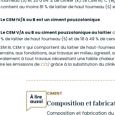
fourneau (S) et 20 à 64 % de clinker (K). Le CEM III/ C
contient au moins 81 % de laitier de haut fourneau (S) et 
Le CEM IV/A ou B est un ciment pouzzolanique
.
Le CEM V/A ou B ou ciment pouzzolanique au laitier
c
% de laitier de haut fourneau (S) et de 18 à 49 % de cend
CEM III, CEM V qui comportent du laitier de haut-fourne
errains, aux fondations, aux travaux en milieu agressif,
ralement à tout travaux nécessitant une faible chaleur 
ire les émissions de
CO2
grâce à la substitution du clink
CIMENT
Composition et fabrica
Composition et fabrication du 