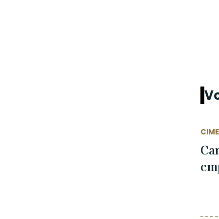
Vo
CIM
Car
emp