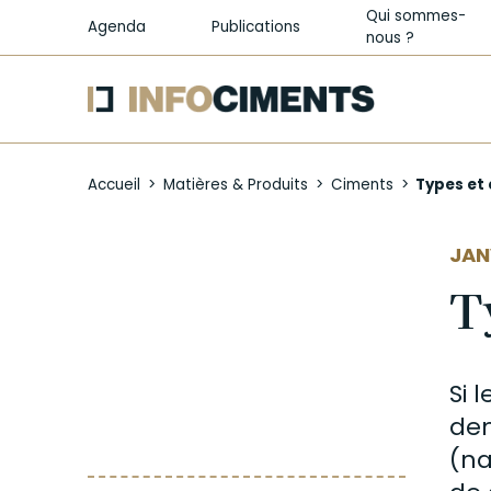
Qui sommes-
Agenda
Publications
nous ?
Aller
au
Accueil
Matières & Produits
Ciments
Types et
contenu
principal
JAN
T
Si 
dem
(na