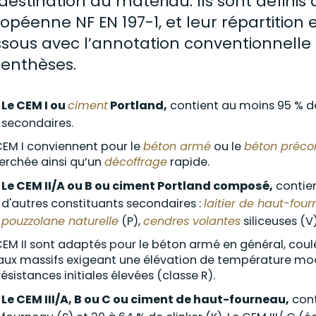
destination du matériau. Ils sont définis
opéenne NF EN 197-1, et leur répartition
sous avec l’annotation conventionnelle 
enthèses.
Le CEM I ou
ciment
Portland,
contient au moins 95 % 
secondaires.
CEM I conviennent pour le
béton armé
ou le
béton précon
erchée ainsi qu’un
décoffrage
rapide.
Le CEM II/A ou B ou ciment Portland composé,
contien
d'autres constituants secondaires :
laitier de haut-fou
pouzzolane naturelle
(P),
cendres volantes
siliceuses (V)
CEM II sont adaptés pour le béton armé en général, coulé
aux massifs exigeant une élévation de température mo
résistances initiales élevées (classe R).
Le CEM III/A, B ou C ou ciment de haut-fourneau,
cont