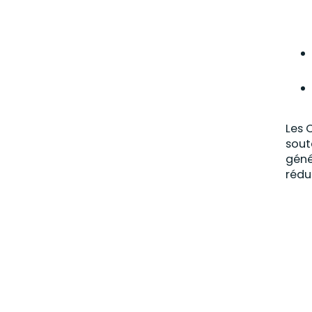
Les 
sout
géné
rédu