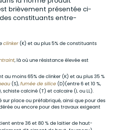
 dans la
norme
produit
 est brièvement présentée ci-
des constituants entre-
de
clinker
(K) et au plus 5% de constituants
traint
, là où une résistance élevée est
t au moins 65% de clinker (K) et au plus 35 %
rneau
(S),
fumée de silice
(D)(entre 6 et 10 %,
, schiste calciné (T) et calcaire (L ou LL).
 sur place ou préfabriqué, ainsi que pour des
dérée ou encore pour des travaux exigeant
ient entre 36 et 80 % de laitier de haut-