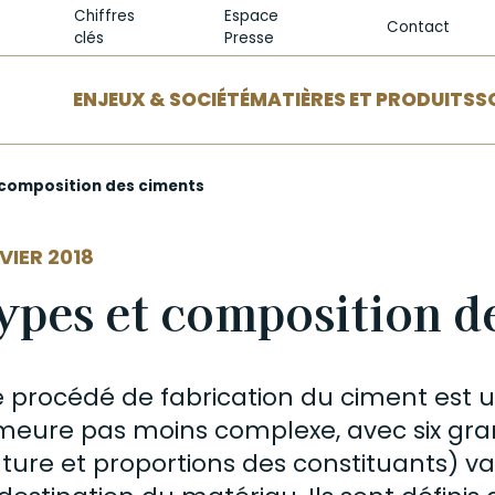
Chiffres
Espace
Contact
clés
Presse
ENJEUX & SOCIÉTÉ
MATIÈRES ET PRODUITS
S
 composition des ciments
VIER 2018
ypes et composition d
le procédé de fabrication du
ciment
est u
eure pas moins complexe, avec six gra
ture et proportions des constituants) var