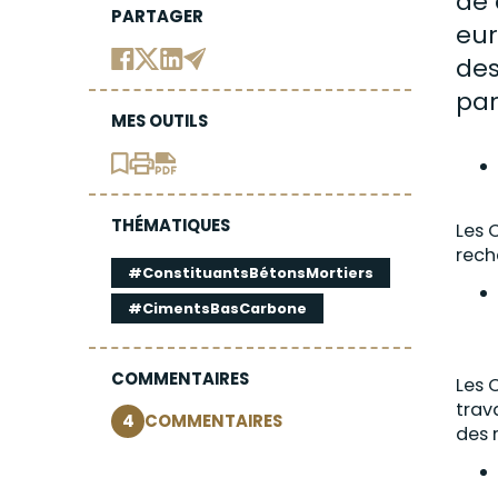
de 
PARTAGER
eur
des
par
MES OUTILS
THÉMATIQUES
Les 
rech
#ConstituantsBétonsMortiers
#CimentsBasCarbone
COMMENTAIRES
Les 
trav
4
COMMENTAIRES
des 