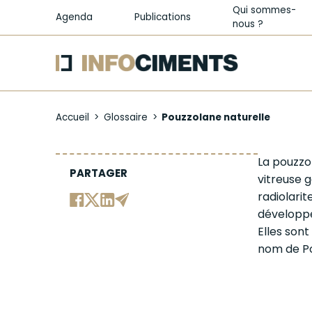
Qui sommes-
Agenda
Publications
nous ?
Aller
au
Accueil
Glossaire
Pouzzolane naturelle
contenu
principal
Pouzzolane
La
pouzzo
PARTAGER
vitreuse g
naturelle
radiolarit
développe
Elles son
nom de Pou