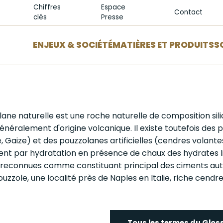
Chiffres
Espace
Contact
clés
Presse
ENJEUX & SOCIÉTÉ
MATIÈRES ET PRODUITS
S
lane naturelle
est une roche naturelle de composition sil
énéralement d'origine volcanique. Il existe toutefois des
e, Gaize) et des pouzzolanes artificielles (
cendres volante
nt par hydratation en présence de
chaux
des hydrates l
t reconnues comme constituant principal des ciments autr
zzole, une localité près de Naples en Italie, riche cendr
Tous les termes du Glos