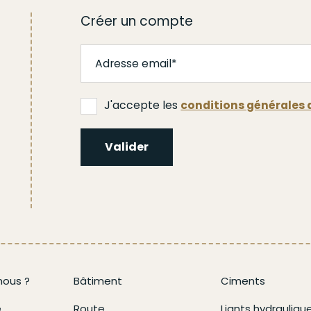
Créer un compte
J'accepte les
conditions générales d
Valider
ous ?
Bâtiment
Ciments
e
Route
Liants hydrauliqu