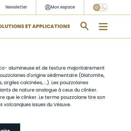
Newsletter
Mon espace
Appliquer
OLUTIONS ET APPLICATIONS
ico- alumineuse et de texture majoritairement
 pouzzolanes d'origine sédimentaire (Diatomite,
s
, argiles calcinées, ...). Les pouzzolanes
iants de nature analogue à ceux du
clinker
.
e que le clinker. Le terme pouzzolane tire son
es volcanqiues issues du Vésuve.
saire