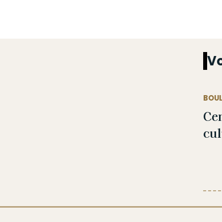
Vo
BOU
Cen
cul