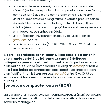
un niveau de service élevé, associé à un haut niveau de
sécurité (adhérence par tous les temps, absence d’orniérage,
bonne visibilité due à une bonne réflexion de la lumière) ;
un bilan économique à long terme favorable procuré par sa
durabilité (résistance à la chaleur, au froid et au gel), sa
solidité (résistance aux charges, à l’érosion et aux agressions
chimiques) et son entretien réduit ;
une intégration environnementale, avec l’utilisation de
granulats
locaux ;
une réalisation normée (NF P 98-128 du 9 août 2014) et une
mise en œuvre rapide.
À partir des mêmes constituants, il est possible d’obtenir
une grande variété de bétons aux caractéristiques
adéquates pour une utilisation routière.
On peut ainsi recourir
à un
béton pervibré
(dosé de 300 à 350 kg de
ciment
par m3), à
du
béton fluide
de composition classique (avec incorporation
d’un fluidifiant), un
béton poreux
(
porosité
entre 15 et 30 %) ou
encore un
béton compacté
, réputé pour sa résistance et sa
durabilité.
Le béton compacté routier (BCR)
Mais d’abord, un rappel. Le béton compacté routier (BCR) est obtenu
avec les mêmes constituants de base que le béton classique, à
savoir un mélange de :