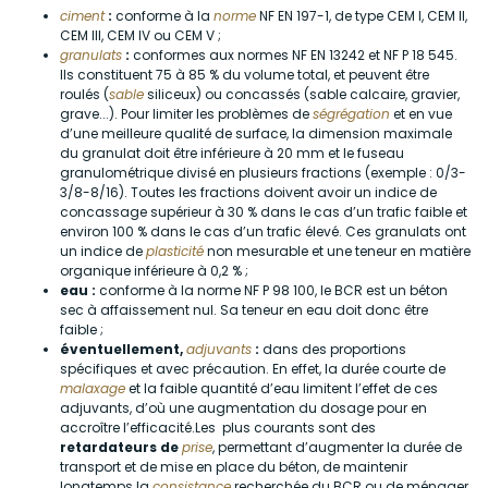
ciment
:
conforme à la
norme
NF EN 197-1, de type CEM I, CEM II,
CEM III, CEM IV ou CEM V ;
granulats
:
conformes aux normes NF EN 13242 et NF P 18 545.
Ils constituent 75 à 85 % du volume total, et peuvent être
roulés (
sable
siliceux) ou concassés (sable calcaire, gravier,
grave...). Pour limiter les problèmes de
ségrégation
et en vue
d’une meilleure qualité de surface, la dimension maximale
du granulat doit être inférieure à 20 mm et le fuseau
granulométrique divisé en plusieurs fractions (exemple : 0/3-
3/8-8/16). Toutes les fractions doivent avoir un indice de
concassage supérieur à 30 % dans le cas d’un trafic faible et
environ 100 % dans le cas d’un trafic élevé. Ces granulats ont
un indice de
plasticité
non mesurable et une teneur en matière
organique inférieure à 0,2 % ;
eau :
conforme à la norme NF P 98 100, le BCR est un béton
sec à affaissement nul. Sa teneur en eau doit donc être
faible ;
éventuellement,
adjuvants
:
dans des proportions
spécifiques et avec précaution. En effet, la durée courte de
malaxage
et la faible quantité d’eau limitent l’effet de ces
adjuvants, d’où une augmentation du dosage pour en
accroître l’efficacité.Les plus courants sont des
retardateurs de
prise
, permettant d’augmenter la durée de
transport et de mise en place du béton, de maintenir
longtemps la
consistance
recherchée du BCR ou de ménager