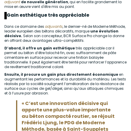
adjuvant
de nouvelle génération
, qui en facilite grandement la
mise en œuvre vient d'être mis au point.
Gain esthétique très appréciable
Dans ce domaine des
adjuvants
, le dernier-né de Moderne Méthode,
leader européen des bétons décoratifs, marque
une évolution
décisive.
Selon son concepteur, BCR Surface Pro change la donne
en offrant deux avantages ultra-compétitifs.
D’abord, il offre un gain esthétique
très appréciable car il
permet au béton d’être taloché fin, avec suffisamment de pâte
cimentaire en surface pour recevoir une finition balayée
traditionnelle. Il peut également être teinté pour renforcer l’apparence
de revêtement traditionnel coloré.
Ensuite, il procure un gain plus directement économique
en
augmentant les performances et la durabilité du matériau. Les tests
réalisés par la société soulignent l’amélioration de la résistance de
surface aux cycles de gel/dégel, ainsi qu’aux attaques chimiques
et à l’usure par abrasion.
« C’est une innovation décisive qui
apporte une plus-value importante
au béton compacté routier, se réjouit
Frédéric Ljung, le PDG de Moderne
Méthode, basée à Saint-Soupplets