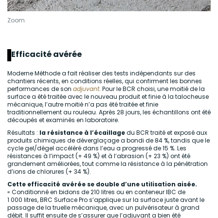
Zoom
Efficacité avérée
Moderne Méthode a fait réaliser des tests indépendants sur des
chantiers récents, en conditions réelles, qui confirment les bonnes
performances de son
adjuvant
. Pour le BCR choisi, une moitié de la
surface a été traitée avec le nouveau produit et finie à la talocheuse
mécanique, l’autre moitié n’a pas été traitée et finie
traditionnellement au rouleau. Après 28 jours, les échantillons ont été
découpés et examinés en laboratoire.
Résultats :
la résistance à l’écaillage
du BCR traité et exposé aux
produits chimiques de déverglaçage a bondi de 84 %, tandis que le
cycle gel/dégel accéléré dans l’eau a progressé de 15 %. Les
résistances à l’impact (+ 49 %) et à l’abrasion (+ 23 %) ont été
grandement améliorées, tout comme la résistance à la pénétration
d’ions de chlorures (+ 34 %).
Cette efficacité avérée se double d’une utilisation aisée.
« Conditionné en bidons de 210 litres ou en conteneur IBC de
1 000 litres, BRC Surface Pro s’applique sur la surface juste avant le
passage de la truelle mécanique, avec un pulvérisateur à grand
débit. Il suffit ensuite de s’assurer que l’adjuvant a bien été