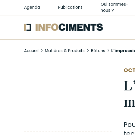
Qui sommes-
Agenda
Publications
nous ?
Aller
au
Accueil
Matières & Produits
Bétons
L’impressi
contenu
principal
AUT
OCT
L
m
Pou
tec