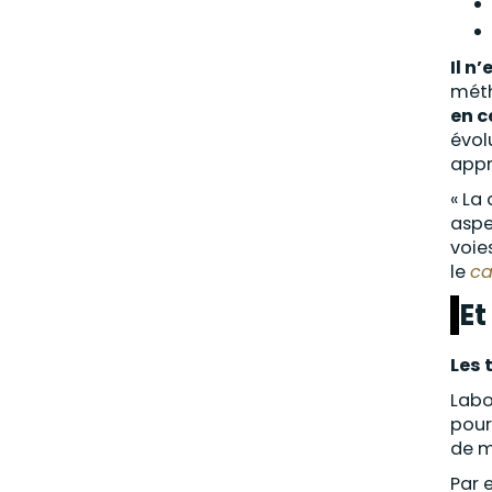
Il n
méth
en c
évol
appr
« La
aspe
voie
le
ca
Et
Les 
Labo
pour
de m
Par 