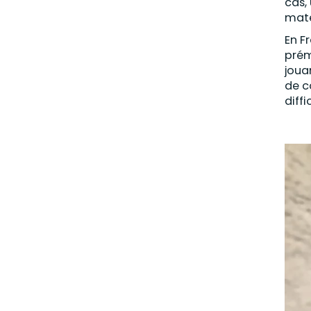
cas,
maté
En F
prém
joua
de c
diffi