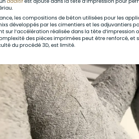
 un
additif
est ajouté dans la tête d’impression pour perm
riau.
rance, les compositions de béton utilisées pour les appli
ixs développés par les cimentiers et les adjuvantiers p
nt sur l’accélération réalisée dans la tête d’impression 
omplexité des pièces imprimées peut être renforcé, et su
culté du procédé 3D, est limité.