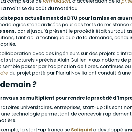
La complexité de
formulation
, d’accélération de la
pris
La maîtrise du coût du matériau
’existe pas actuellement de DTU pour la mise en œuvr
odologies standardisées pour des tests de résistance 
e sens,
car si jusqu’à présent le procédé était surtout as
utions, tant de la technique que de la demande, conduis
opriés.
 collaboration avec des ingénieurs sur des projets d’infr
cts structurels » précise Alain Guillen, « aux notions de
s semble passer par l’adjonction de fibres, continues ou 
dre
du projet porté par Plurial Novilia ont conduit à une
 demain ?
travaux se multiplient pour rendre le procédé d’impre
ratoires universitaires, entreprises, start-up : ils son
 une technologie permettant de concevoir rapidement
atière.
exemple, la start-up française
Soliquid
a développé
un