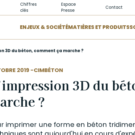
Chiffres
Espace
Contact
clés
Presse
ENJEUX & SOCIÉTÉ
MATIÈRES ET PRODUITS
S
on 3D du béton, comment ça marche ?
EUR
OBRE 2019 -
CIMBÉTON
’impression 3D du bé
arche ?
r imprimer une forme en
béton
tridimen
hniques sont aujourd'hui en cours d'ex