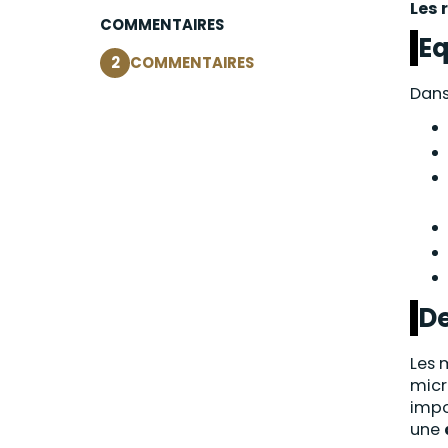
Les 
COMMENTAIRES
Eq
2
COMMENTAIRES
Dans
De
Les 
micr
impo
une