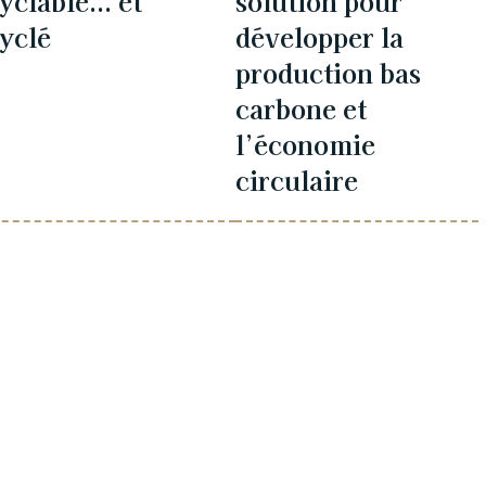
yclable... et
solution pour
yclé
développer la
production bas
carbone et
l’économie
circulaire