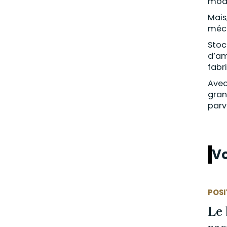
modé
Mais
méca
Stoc
d’am
fabr
Avec
gran
parv
Vo
POSI
Le 