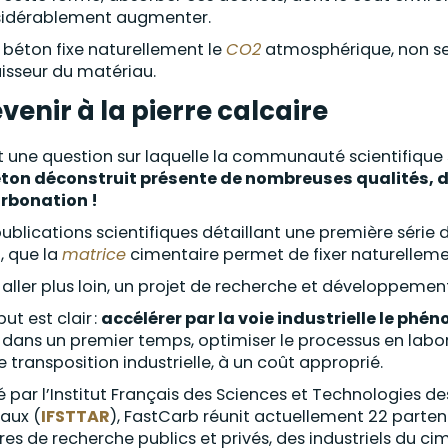
idérablement augmenter.
e béton fixe naturellement le
CO2
atmosphérique, non se
aisseur du matériau.
venir à la pierre calcaire
t une question sur laquelle la communauté scientifique s
éton déconstruit présente de nombreuses qualités, do
rbonation !
publications scientifiques détaillant une première série
t, que la
matrice
cimentaire permet de fixer naturellemen
 aller plus loin, un projet de recherche et développement
ut est clair :
accélérer par la voie industrielle le ph
, dans un premier temps, optimiser le processus en labo
e transposition industrielle, à un coût approprié.
 par l’Institut Français des Sciences et Technologies 
aux (
IFSTTAR
), FastCarb réunit actuellement 22 partena
res de recherche publics et privés, des industriels du ci