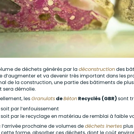
olume de déchets générés par la
déconstruction
des bâti
e d’augmenter et va devenir très important dans les proc
al de la construction, une partie des bâtiments de plus
et sera démolie.
ellement, les
Granulats
de
Béton
Recyclés (GBR)
sont t
soit par l’enfouissement
soit par le recyclage en matériau de remblai à faible v
 l’arrivée prochaine de volumes de
déchets inertes
plus 
 cette forme, absorber ces déchets, dont le coût envi