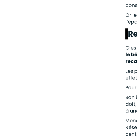
cons
Or l
l’ép
Re
C’es
le b
reca
Les 
effe
Pour
Son b
doit
à un
Mené
Rése
cent