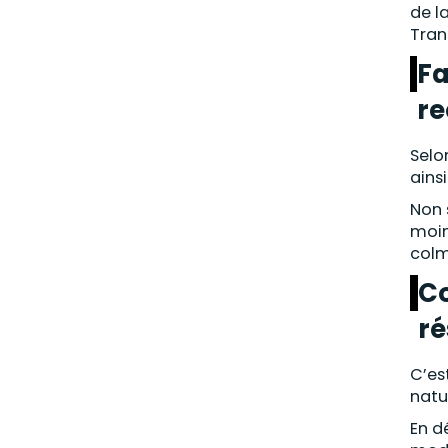
de l
Tran
Fa
re
Selo
ains
Non 
moin
colm
Co
ré
C’es
natu
En d