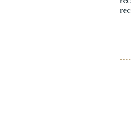
rec
rec