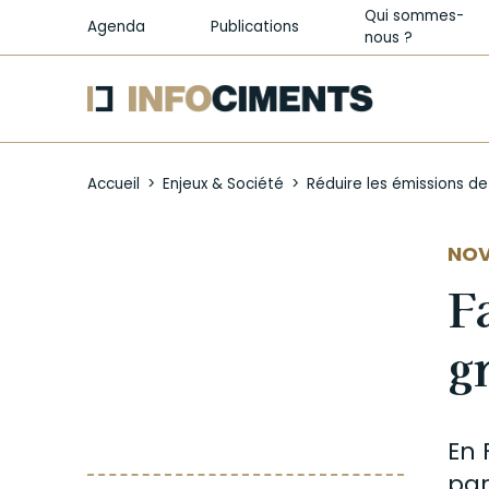
Qui sommes-
Agenda
Publications
nous ?
Aller
au
Accueil
Enjeux & Société
Réduire les émissions d
contenu
principal
NOV
F
g
En 
par