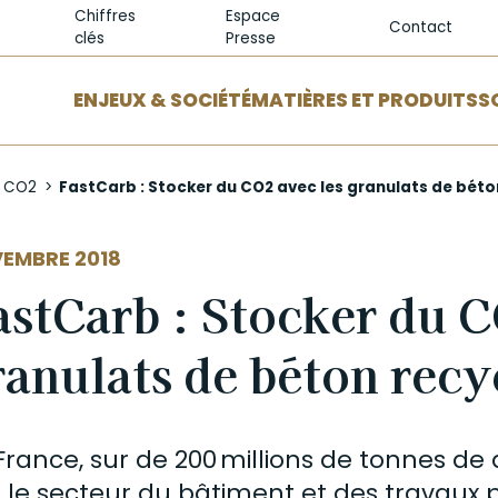
Chiffres
Espace
Contact
clés
Presse
ENJEUX & SOCIÉTÉ
MATIÈRES ET PRODUITS
S
e CO2
FastCarb : Stocker du CO2 avec les granulats de béto
EMBRE 2018
astCarb : Stocker du C
ranulats de béton recy
France, sur de 200 millions de tonnes de
 le secteur du bâtiment et des travaux pu