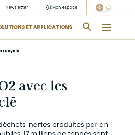
Newsletter
Mon espace
Appliquer
OLUTIONS ET APPLICATIONS
n recyclé
O2 avec les
clé
déchets inertes
produites par an
blics, 17 millions de tonnes sont