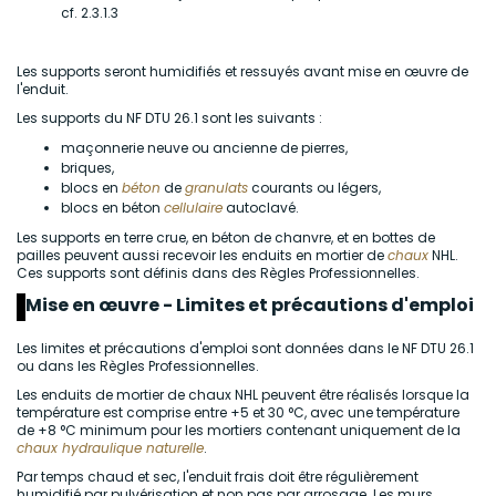
cf. 2.3.1.3
Les supports seront humidifiés et ressuyés avant mise en œuvre de
l'enduit.
Les supports du NF DTU 26.1 sont les suivants :
maçonnerie neuve ou ancienne de pierres,
briques,
blocs en
béton
de
granulats
courants ou légers,
blocs en béton
cellulaire
autoclavé.
Les supports en terre crue, en béton de chanvre, et en bottes de
pailles peuvent aussi recevoir les enduits en mortier de
chaux
NHL.
Ces supports sont définis dans des Règles Professionnelles.
Mise en œuvre - Limites et précautions d'emploi
Les limites et précautions d'emploi sont données dans le NF DTU 26.1
ou dans les Règles Professionnelles.
Les enduits de mortier de chaux NHL peuvent être réalisés lorsque la
température est comprise entre +5 et 30 °C, avec une température
de +8 °C minimum pour les mortiers contenant uniquement de la
chaux hydraulique naturelle
.
Par temps chaud et sec, l'enduit frais doit être régulièrement
humidifié par pulvérisation et non pas par arrosage. Les murs