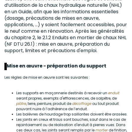
d’utilisation de la
chaux hydraulique naturelle
(NHL)
en un Guide, afin que les informations essentielles
(dosage, précautions de mises en œuvre,
applications, …) y soient facilement accessibles, pour
le neuf comme en rénovation. Après les généralités
du chapitre 2, le 2.1.2 Enduits en
mortier
de chaux NHL
(NF DTU 26.1) : mise en
œuvre, préparation du
support, limites et précautions d'emploi.
Mise en œuvre - préparation du support
Les règles de mise en œuvre sont les suivantes :
Les supports en maçonnerie destinés à recevoir un
enduit
seront propres, exempts d'efflorescences, de salpêtre, de
plâtre
, terre, peinture, produit de
décoffrage
ou tout produit
pouvant nuire à l’adhérence de l’enduit.
Les balèvres de hourdage trop saillantes doivent être arasées.
Les joints en creux et trous sont bouches, sauf dans le cas de
rejointoiement ou de réalisation d'enduit à pierres vues. Dans
ces deux cas, les joints seront remplis par le
mortier
de finition,