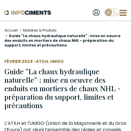
Applique
Aller
Accueil
Matières & Produits
au
Guide "La chaux hydraulique naturelle" : mise en oeuvre
contenu
des enduits en mortiers de chaux NHL - préparation du
principal
support, limites et précautions
AUTEUR
FÉVRIER 2024 -
ATILH
,
UMGO
Guide "La chaux hydraulique
naturelle" : mise en oeuvre des
enduits en mortiers de chaux NHL -
préparation du support, limites et
précautions
L’ATILH et l'
UMGO
(Union de la Maçonnerie et du
Gros
Œuvre
) ont réuni l’ensemble des règles et conseils