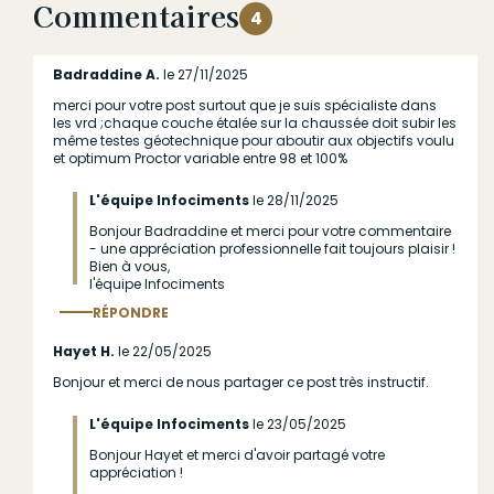
Commentaires
4
Badraddine A.
le 27/11/2025
merci pour votre post surtout que je suis spécialiste dans
les vrd ;chaque couche étalée sur la chaussée doit subir les
même testes géotechnique pour aboutir aux objectifs voulu
et optimum Proctor variable entre 98 et 100%
L'équipe Infociments
le 28/11/2025
Bonjour Badraddine et merci pour votre commentaire
En
- une appréciation professionnelle fait toujours plaisir !
réponse
Bien à vous,
l'équipe Infociments
à
RÉPONDRE
(sans
sujet)
Répondre
au commentaire
Hayet H.
le 22/05/2025
par
Bonjour et merci de nous partager ce post très instructif.
Anonyme
L'équipe Infociments
le 23/05/2025
(non
vérifié)
Bonjour Hayet et merci d'avoir partagé votre
En
appréciation !
réponse