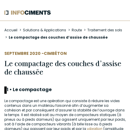
Aller
Accueil
Solutions & Applications
Route
Traitement des sols
au
Le compactage des couches d’assise de chaussée
contenu
principal
AUTEUR
SEPTEMBRE 2020 -
CIMBÉTON
Le compactage des couches d’assise
de chaussée
1 • Le compactage
Le compactage est une opération qui consiste à réduire les vides
contenus dans un matériau foisonné afin d’augmenter sa
cohésion et par conséquent d’assurer la stabilité de l’ouvrage dans
le temps. Il est réalisé soit au moyen de compacteurs statiques (à
pneus ou à pieds dameurs) qui agissent uniquement par leur poids,
soit à l’aide de compacteurs vibrants (à bille lisse ou à pieds
dameurs) qui agissent par leur poids et par la
vibration
(amplitude