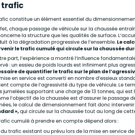
 trafic
rafic constitue un élément essentiel du dimensionnemen
ffet, chaque passage de véhicule sur la chaussée entraî
concerne la structure que les qualités de surface. L’
uit à la dégradation progressive de l’ensemble.
Le cal
rvenir le trafic cumulé qui circule sur la chaussée du
tre part, l’expérience a montré l’influence fondamenta
rvé : un essieu de poids lourds est infiniment plus agress
ssaire de quantifier le trafic sur le plan de l’agressi
 mise en service est converti en nombre d’essieux stand
tient compte de l’agressivité du type de véhicule. Le term
s jumelées supportant une charge de 13 tonnes, qui est
e l’objectif de la chaussée est d’assurer le passage 
nées, le calcul de dimensionnement fait donc interveni
dard »,
qui circule sur la chaussée tout au long de cett
rafic cumulé à prendre en compte dépend alors :
du trafic existant ou prévu lors de la mise en service de 