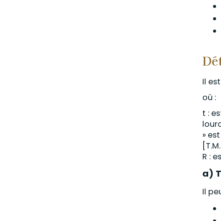
Dét
Il e
où :
t : 
lour
» es
[T.M.
R : 
a) T
Il pe