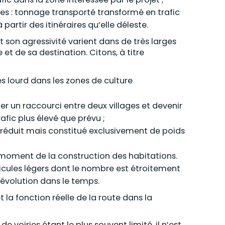
tes : tonnage transporté transformé en trafic
 partir des itinéraires qu’elle déleste.
 et son agressivité varient dans de très larges
et de sa destination. Citons, à titre
très lourd dans les zones de culture
r un raccourci entre deux villages et devenir
afic plus élevé que prévu ;
le, réduit mais constitué exclusivement de poids
 au moment de la construction des habitations.
éhicules légers dont le nombre est étroitement
à évolution dans le temps.
 la fonction réelle de la route dans la
e voiries étant le plus souvent limité, il n’est