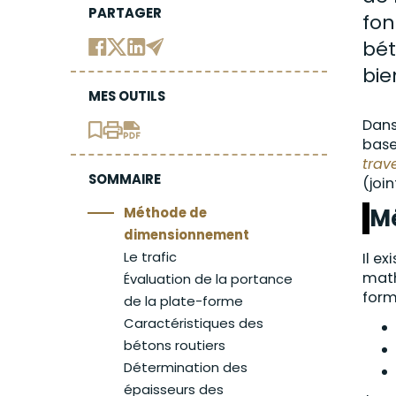
PARTAGER
fon
bét
bie
MES OUTILS
Dans
base
trav
SOMMAIRE
(join
M
Méthode de
dimensionnement
Le trafic
Il ex
math
Évaluation de la portance
for
de la plate-forme
Caractéristiques des
bétons routiers
Détermination des
épaisseurs des