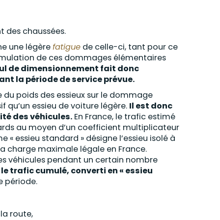
t des chaussées.
ne une légère
fatigue
de celle-ci, tant pour ce
accumulation de ces dommages élémentaires
cul de dimensionnement fait donc
rant la période de service prévue.
le du poids des essieux sur le dommage
if qu’un essieu de voiture légère.
Il est donc
vité des véhicules.
En France, le trafic estimé
ards au moyen d’un coefficient multiplicateur
e « essieu standard » désigne l’essieu isolé à
 la charge maximale légale en France.
des véhicules pendant un certain nombre
r
le trafic cumulé, converti en « essieu
e période.
la route,