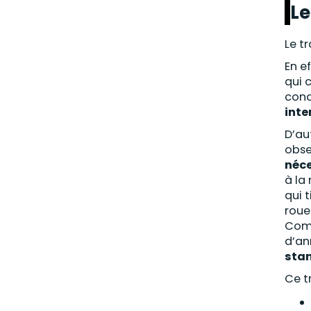
Le
Le t
En e
qui 
cond
inte
D’au
obse
néce
à la
qui 
roue
Comm
d’an
stan
Ce t