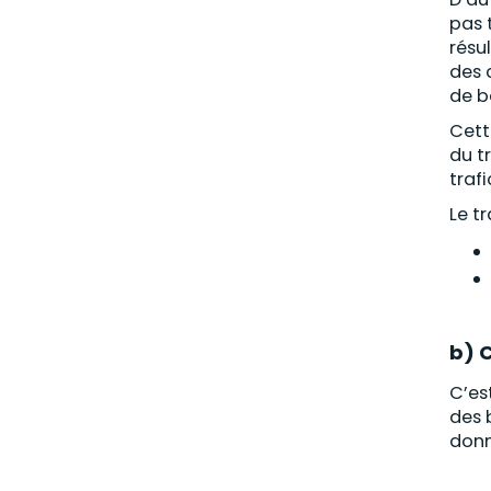
pas 
résu
des 
de b
Cett
du t
traf
Le t
b) C
C’es
des 
donn