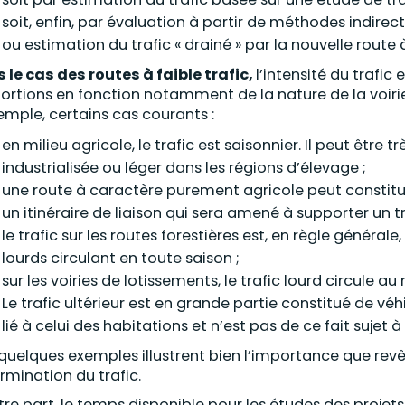
soit, enfin, par évaluation à partir de méthodes indirec
ou estimation du trafic « drainé » par la nouvelle route à
 le cas des routes à faible trafic,
l’intensité du trafic
ortions en fonction notamment de la nature de la voirie 
emple, certains cas courants :
en milieu agricole, le trafic est saisonnier. Il peut être 
industrialisée ou léger dans les régions d’élevage ;
une route à caractère purement agricole peut constitue
un itinéraire de liaison qui sera amené à supporter un tr
le trafic sur les routes forestières est, en règle généra
lourds circulant en toute saison ;
sur les voiries de lotissements, le trafic lourd circule
Le trafic ultérieur est en grande partie constitué de v
lié à celui des habitations et n’est pas de ce fait sujet 
quelques exemples illustrent bien l’importance que revêt
rmination du trafic.
tre part, le temps disponible pour les études des projets d