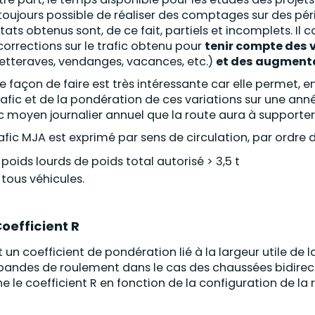
toujours possible de réaliser des comptages sur des pér
ltats obtenus sont, de ce fait, partiels et incomplets. Il 
corrections sur le trafic obtenu pour
tenir compte des 
etteraves, vendanges, vacances, etc.)
et des augmenta
e façon de faire est très intéressante car elle permet, 
rafic et de la pondération de ces variations sur une anné
ic moyen journalier annuel que la route aura à supporter
rafic MJA est exprimé par sens de circulation, par ordre 
poids lourds de poids total autorisé > 3,5 t
tous véhicules.
oefficient R
t un coefficient de pondération lié à la largeur utile de 
bandes de roulement dans le cas des chaussées bidirecti
e le coefficient R en fonction de la configuration de la 