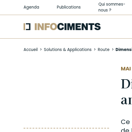
Qui sommes-
Agenda
Publications
nous ?
Aller
au
Accueil
Solutions & Applications
Route
Dimensi
contenu
principal
AUT
MAI 
D
a
Ce 
de 