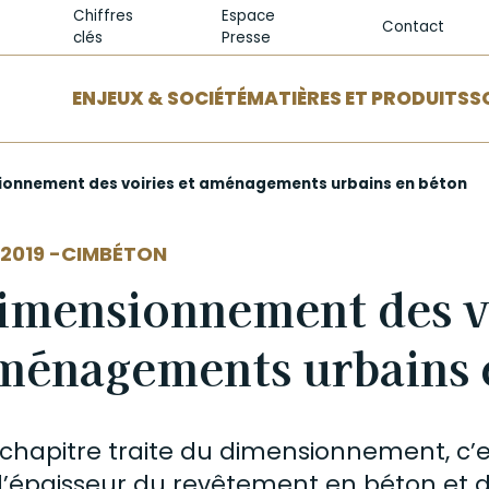
Chiffres
Espace
Contact
clés
Presse
ENJEUX & SOCIÉTÉ
MATIÈRES ET PRODUITS
S
onnement des voiries et aménagements urbains en béton
EUR
2019 -
CIMBÉTON
imensionnement des vo
ménagements urbains 
chapitre traite du dimensionnement, c’e
l’épaisseur du revêtement en
béton
et d