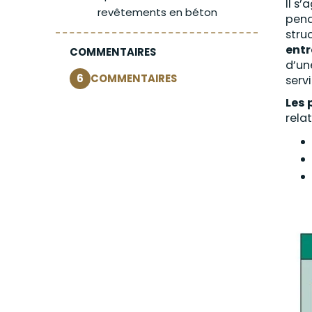
Il s’
revêtements en béton
pend
stru
entr
COMMENTAIRES
d’un
6
COMMENTAIRES
serv
Les 
relati