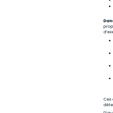
Dans
prop
d’ex
Ces 
déte
D’au