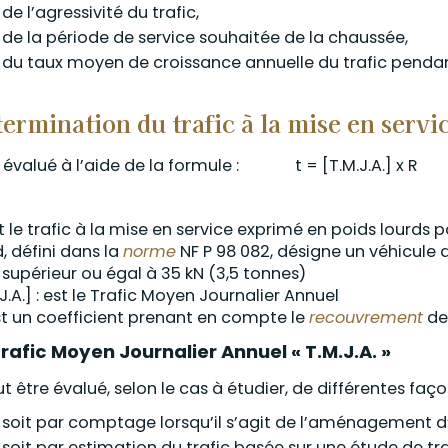
de l’agressivité du trafic,
de la période de service souhaitée de la chaussée,
du taux moyen de croissance annuelle du trafic pendan
ermination du trafic à la mise en servi
st évalué à l’aide de la formule : t = [T.M.J.A.] x R
est le trafic à la mise en service exprimé en poids lourds 
d, défini dans la
norme
NF P 98 082, désigne un véhicule 
t supérieur ou égal à 35 kN (3,5 tonnes)
J.A.] : est le Trafic Moyen Journalier Annuel
est un coefficient prenant en compte le
recouvrement
de
rafic Moyen Journalier Annuel « T.M.J.A. »
ut être évalué, selon le cas à étudier, de différentes faço
soit par comptage lorsqu’il s’agit de l’aménagement d’u
soit par estimation du trafic basée sur une étude de traf