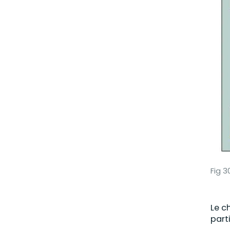
Fig 
Le c
part