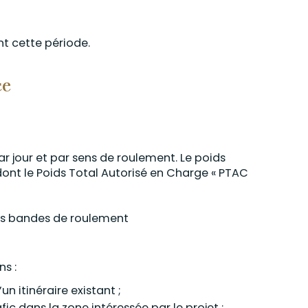
t cette période.
ce
par jour et par sens de roulement. Le poids
dont le Poids Total Autorisé en Charge « PTAC
s bandes de roulement
ns :
n itinéraire existant ;
ic dans la zone intéressée par le projet ;