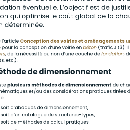
dation
éventuelle. L’objectif est de justi
on qui optimise le coût global de la cha
n déterminée.
 l'article
Conception des voiries et aménagements u
 pour la conception d’une voirie en
béton
(trafic ≤ t3). 
ers
, de la nécessité ou non d’une couche de
fondation
, 
ts, etc.).
éthode de dimensionnement
iste
plusieurs méthodes de dimensionnement
de chau
ématiques et/ou des considérations pratiques tirées de 
me
soit d’abaques de dimensionnement,
soit d’un catalogue de structures-types,
soit de méthodes de calcul pratiques.