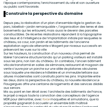
l’époque contemporaine, l’enrichissement du site et son ouverture
au public sont favorisés.
Construire la perspective du domaine
Depuis peu, la réalisation d’un plan d’ensemble règle la gestion du
parc, labellisé « jardin remarquable », l’organisation des terres et des
boisements qui les entourent, mais aussi le devenir des parcelles
constructibles. De récentes réalisations répondent à la topographie
des lieux et à l’intelligence de l’implantation initiale par lesquelles le
château, sa cour, son jardin et les bâtiments de l’ancienne
exploitation agricole attenante s’étagent par niveaux successifs en
préservant les vues sur la ville.
Sur les hauteurs, la construction d’un nouveau chai permet de
libérer l’ancienne structure tandis qu’un parking visiteurs est installé
sous les pins, non loin du château. En contrebas, l’ancien bâtiment
viticole transformé en salles de séminaire, restaurant et magasin de
vente s’ouvre par un porche sur une allée de platanes séculaires
sous laquelle une résidence hôtelière et un immeuble tertiaire aux
allures modernistes sont construits parmi les pins. Implantée entre
les deux, dans la perspective du château, la nouvelle résidence Le
Flaugergues offre une centaine de logements et des services dédiés
aux seniors.
Mis au point en lien étroit avec l’architecte des bâtiments de France,
le projet a requis toute la conviction des concepteurs de l’agence
MDR pour démontrer, avec
force
maquettes et simulations, que la
propriété gagnerait à accueillir un ensemble bâti maîtrisé
s’inscrivant dans la continuité du site et par là même l’achevant.