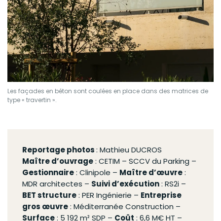
Les façades en béton sont coulées en place dans des matrices de
type « travertin ».
Reportage photos
: Mathieu DUCROS
Maître d’ouvrage
: CETIM – SCCV du Parking –
Gestionnaire
: Clinipole –
Maître d’œuvre
:
MDR architectes –
Suivi d’exécution
: RS2i –
BET structure
: PER Ingénierie –
Entreprise
gros œuvre
: Méditerranée Construction –
Surface
: 5 192 m² SDP –
Coût
: 6,6 M€ HT –