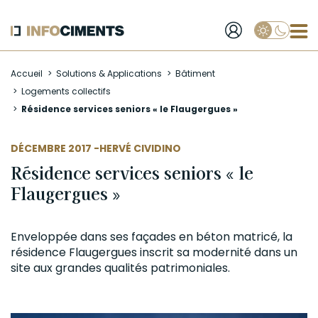
Applique
Aller
Accueil
Solutions & Applications
Bâtiment
au
Logements collectifs
contenu
Résidence services seniors « le Flaugergues »
principal
AUTEUR
DÉCEMBRE 2017 -
HERVÉ CIVIDINO
Résidence services seniors « le
Flaugergues »
Enveloppée dans ses façades en
béton
matricé, la
résidence Flaugergues inscrit sa modernité dans un
site aux grandes qualités patrimoniales.