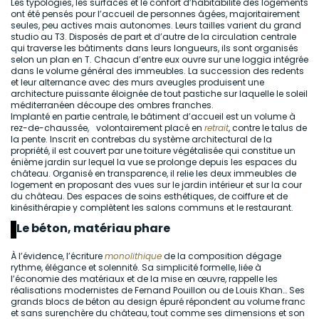
Les typologies, les surfaces et le confort d’habitabilité des logements
ont été pensés pour l’accueil de personnes âgées, majoritairement
seules, peu actives mais autonomes. Leurs tailles varient du grand
studio au T3. Disposés de part et d’autre de la circulation centrale
qui traverse les bâtiments dans leurs longueurs, ils sont organisés
selon un plan en T. Chacun d’entre eux ouvre sur une loggia intégrée
dans le volume général des immeubles. La succession des redents
et leur alternance avec des murs aveugles produisent une
architecture puissante éloignée de tout pastiche sur laquelle le soleil
méditerranéen découpe des ombres franches.
Implanté en partie centrale, le bâtiment d’accueil est un volume à
rez-de-chaussée, volontairement placé en
retrait
, contre le talus de
la pente. Inscrit en contrebas du système architectural de la
propriété, il est couvert par une toiture végétalisée qui constitue un
énième jardin sur lequel la vue se prolonge depuis les espaces du
château. Organisé en transparence, il relie les deux immeubles de
logement en proposant des vues sur le jardin intérieur et sur la cour
du château. Des espaces de soins esthétiques, de coiffure et de
kinésithérapie y complètent les salons communs et le restaurant.
Le béton, matériau phare
À l’évidence, l’écriture
monolithique
de la composition dégage
rythme, élégance et solennité. Sa simplicité formelle, liée à
l’économie des matériaux et de la mise en œuvre, rappelle les
réalisations modernistes de Fernand Pouillon ou de Louis Khan… Ses
grands blocs de béton au design épuré répondent au volume franc
et sans surenchère du château, tout comme ses dimensions et son