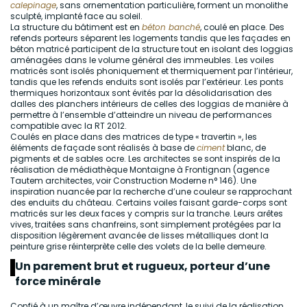
calepinage
, sans ornementation particulière, forment un monolithe
sculpté, implanté face au soleil.
La structure du bâtiment est en
béton banché
, coulé en place. Des
refends porteurs séparent les logements tandis que les façades en
béton matricé participent de la structure tout en isolant des loggias
aménagées dans le volume général des immeubles. Les voiles
matricés sont isolés phoniquement et thermiquement par l’intérieur,
tandis que les refends enduits sont isolés par l’extérieur. Les ponts
thermiques horizontaux sont évités par la désolidarisation des
dalles des planchers intérieurs de celles des loggias de manière à
permettre à l’ensemble d’atteindre un niveau de performances
compatible avec la RT 2012.
Coulés en place dans des matrices de type « travertin », les
éléments de façade sont réalisés à base de
ciment
blanc, de
pigments et de sables ocre. Les architectes se sont inspirés de la
réalisation de médiathèque Montaigne à Frontignan (agence
Tautem architectes, voir Construction Moderne n° 146). Une
inspiration nuancée par la recherche d’une couleur se rapprochant
des enduits du château. Certains voiles faisant garde-corps sont
matricés sur les deux faces y compris sur la tranche. Leurs arêtes
vives, traitées sans chanfreins, sont simplement protégées par la
disposition légèrement avancée de lisses métalliques dont la
peinture grise réinterprète celle des volets de la belle demeure.
Un parement brut et rugueux, porteur d’une
force minérale
Confié à un maître d’œuvre indépendant, le suivi de la réalisation