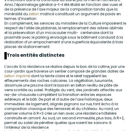
Ainsi, l’épannelage général a-t-il été établi en fonction des vues et
de la présence de l’axe majeur de la composition tandis que la
minéralité du
béton
matricé constituait un argument de poids en
termes d’insertion.
En complément, les services du ministère de la Culture imposèrent le
respect de l’allée de platanes, le remplacement des arbres abîmés
et la préservation d’un micocoulier multi- centenaire dont la
proximité avec le parking envisagé sous le bâtiment conduisit à la
réalisation d’un empochement d’une superficie équivalente à trois
places de stationnement.
Trois entités distinctes
L’accès à la résidence se réalise depuis le bas de la colline, par une
cour-jardin que traverse un sentier composé de grandes dalles de
béton imprimé
dont la teinte claire et le relief rappellent les
effleurements des roches calcaires. La végétation, luxuriante,
dissimule une piscine dont le bassin en béton revêtu de pâte de
verre scintille au soleil. Protégés du vent, des jardinets affectés aux
rez-de-chaussée complètent la transition entre les espaces
extérieurs et le bâti. De part et d’autre de l’axe historique, deux
immeubles de logement, alignés pignons sur rue, font écho à la
composition classique des terrasses et du château. Au nord, un
premier volume à R+3 crée un lien avec une résidence hôtelière
construite en amont. Au sud, un second immeuble, plus bas, à R+2,
permet au soleil de pénétrer quelles que soient les saisons à
l’intérieur de la résidence.