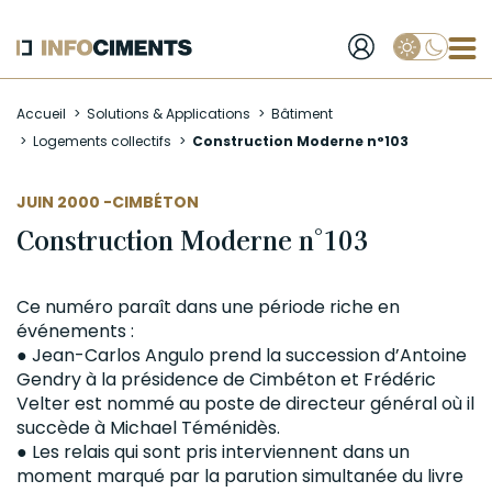
Applique
Aller
Accueil
Solutions & Applications
Bâtiment
au
Logements collectifs
Construction Moderne n°103
contenu
principal
AUTEUR
JUIN 2000 -
CIMBÉTON
Construction Moderne n°103
Ce numéro paraît dans une période riche en
événements :
● Jean-Carlos Angulo prend la succession d’Antoine
Gendry à la présidence de Cimbéton et Frédéric
Velter est nommé au poste de directeur général où il
succède à Michael Téménidès.
● Les relais qui sont pris interviennent dans un
moment marqué par la parution simultanée du livre