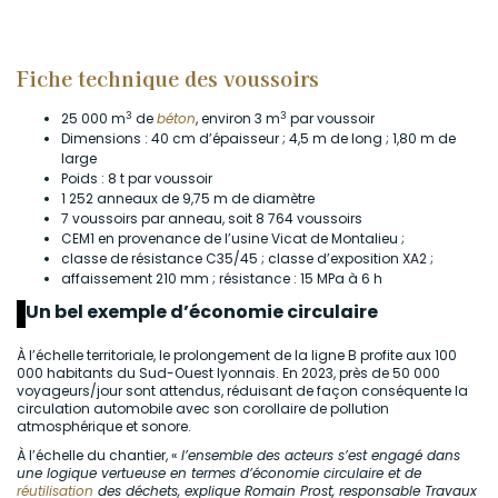
Fiche technique des voussoirs
3
3
25 000 m
de
béton
, environ 3 m
par voussoir
Dimensions : 40 cm d’épaisseur ; 4,5 m de long ; 1,80 m de
large
Poids : 8 t par voussoir
1 252 anneaux de 9,75 m de diamètre
2
7 voussoirs par anneau, soit 8 764 voussoirs
CEM1 en provenance de l’usine Vicat de Montalieu ;
classe de résistance C35/45 ; classe d’exposition XA2 ;
affaissement 210 mm ; résistance : 15 MPa à 6 h
Un bel exemple d’économie circulaire
À l’échelle territoriale, le prolongement de la ligne B profite aux 100
000 habitants du Sud-Ouest lyonnais. En 2023, près de 50 000
voyageurs/jour sont attendus, réduisant de façon conséquente la
circulation automobile avec son corollaire de pollution
atmosphérique et sonore.
À l’échelle du chantier, «
l’ensemble des acteurs s’est engagé dans
une logique vertueuse en termes d’économie circulaire et de
réutilisation
des déchets, explique Romain Prost, responsable Travaux