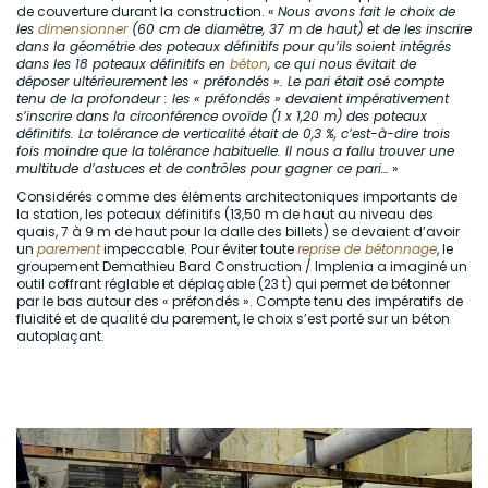
de couverture durant la construction. «
Nous avons fait le choix de
les
dimensionner
(60 cm de diamètre, 37 m de haut) et de les inscrire
dans la géométrie des poteaux définitifs pour qu’ils soient intégrés
dans les 18 poteaux définitifs en
béton
, ce qui nous évitait de
déposer ultérieurement les « préfondés ». Le pari était osé compte
tenu de la profondeur : les « préfondés » devaient impérativement
s’inscrire dans la circonférence ovoïde (1 x 1,20 m) des poteaux
définitifs. La tolérance de verticalité était de 0,3 %, c’est-à-dire trois
fois moindre que la tolérance habituelle. Il nous a fallu trouver une
multitude d’astuces et de contrôles pour gagner ce pari…
»
Considérés comme des éléments architectoniques importants de
la station, les poteaux définitifs (13,50 m de haut au niveau des
quais, 7 à 9 m de haut pour la dalle des billets) se devaient d’avoir
un
parement
impeccable. Pour éviter toute
reprise de bétonnage
, le
groupement Demathieu Bard Construction / Implenia a imaginé un
outil coffrant réglable et déplaçable (23 t) qui permet de bétonner
par le bas autour des « préfondés ». Compte tenu des impératifs de
fluidité et de qualité du parement, le choix s’est porté sur un béton
autoplaçant.