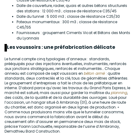
classe de résistance C35/45
Dalle de couverture, radier, quais et autres bétons structurels
des stations : 12 000 m3 ; classe de résistance C35/45
Dalle du tunnel : 5 000 m3 ; classe de résistance C25/30
Poteaux monumentaux : 300 m3 ; classe de résistance
C45/55
Fournisseurs : groupement Ciments Vicat et Bétons des Monts
du Lyonnais
Les voussoirs : une préfabrication délicate
Le tunnel compte cinq typologies d’anneaux : standards,
prééquipés pour des injections éventuelles, instrumentés, renforcés
aux jonctions stratégiques, renforcés et instrumentés… Chaque
anneau est composé de sept voussoirs en
béton armé
: quatre
standards, deux contreclés et la clé, tous de géométries différentes.
Le groupement d’entreprises a fait le choix de les préfabriquer en
interne. D’abord parce qu’avec les travaux du Grand Paris Express, le
marché est saturé, mais aussi pour garder la maîtrise du
planning
,
des coûts, de la qualité et de la durabilité des ouvrages. Loué pour
l’occasion, un hangar situé à Ambronay (01), à une heure de route
du chantier, est donc organisé en deux lignes de production. «
Comme nous produisons moins vite que le tunnelier consomme,
nous avons commencé la fabrication avant le début du
creusement afin d’assurer en permanence deux mois de stock,
précise Yoann Lachouette, responsable de l’usine d’Ambronay,
Demathieu Bard Construction.