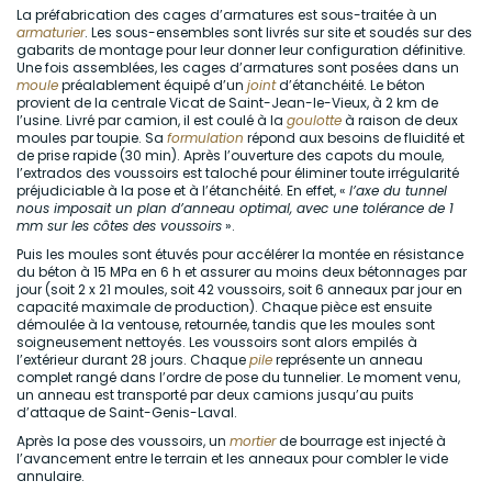
La préfabrication des cages d’armatures est sous-traitée à un
armaturier
. Les sous-ensembles sont livrés sur site et soudés sur des
gabarits de montage pour leur donner leur configuration définitive.
Une fois assemblées, les cages d’armatures sont posées dans un
moule
préalablement équipé d’un
joint
d’étanchéité. Le béton
provient de la centrale Vicat de Saint-Jean-le-Vieux, à 2 km de
l’usine. Livré par camion, il est coulé à la
goulotte
à raison de deux
moules par toupie. Sa
formulation
répond aux besoins de fluidité et
de prise rapide (30 min). Après l’ouverture des capots du moule,
l’extrados des voussoirs est taloché pour éliminer toute irrégularité
préjudiciable à la pose et à l’étanchéité. En effet, «
l’axe du tunnel
nous imposait un plan d’anneau optimal, avec une tolérance de 1
mm sur les côtes des voussoirs
».
Puis les moules sont étuvés pour accélérer la montée en résistance
du béton à 15 MPa en 6 h et assurer au moins deux bétonnages par
jour (soit 2 x 21 moules, soit 42 voussoirs, soit 6 anneaux par jour en
capacité maximale de production). Chaque pièce est ensuite
démoulée à la ventouse, retournée, tandis que les moules sont
soigneusement nettoyés. Les voussoirs sont alors empilés à
l’extérieur durant 28 jours. Chaque
pile
représente un anneau
complet rangé dans l’ordre de pose du tunnelier. Le moment venu,
un anneau est transporté par deux camions jusqu’au puits
d’attaque de Saint-Genis-Laval.
Après la pose des voussoirs, un
mortier
de bourrage est injecté à
l’avancement entre le terrain et les anneaux pour combler le vide
annulaire.