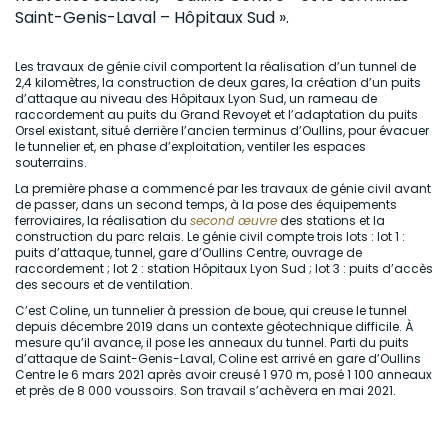
Saint-Genis-Laval – Hôpitaux Sud ».
Les travaux de génie civil comportent la réalisation d’un tunnel de
2,4 kilomètres, la construction de deux gares, la création d’un puits
d’attaque au niveau des Hôpitaux Lyon Sud, un rameau de
raccordement au puits du Grand Revoyet et l’adaptation du puits
Orsel existant, situé derrière l’ancien terminus d’Oullins, pour évacuer
le tunnelier et, en phase d’exploitation, ventiler les espaces
souterrains.
La première phase a commencé par les travaux de génie civil avant
de passer, dans un second temps, à la pose des équipements
ferroviaires, la réalisation du
second œuvre
des stations et la
construction du parc relais. Le génie civil compte trois lots : lot 1 :
puits d’attaque, tunnel, gare d’Oullins Centre, ouvrage de
raccordement ; lot 2 : station Hôpitaux Lyon Sud ; lot 3 : puits d’accès
des secours et de ventilation.
C’est Coline, un tunnelier à pression de boue, qui creuse le tunnel
depuis décembre 2019 dans un contexte géotechnique difficile. À
mesure qu’il avance, il pose les anneaux du tunnel. Parti du puits
d’attaque de Saint-Genis-Laval, Coline est arrivé en gare d’Oullins
Centre le 6 mars 2021 après avoir creusé 1 970 m, posé 1 100 anneaux
et près de 8 000 voussoirs. Son travail s’achèvera en mai 2021.