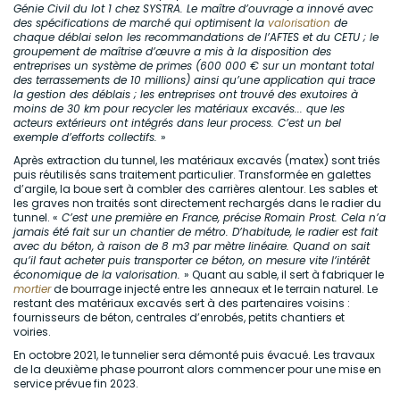
Génie Civil du lot 1 chez SYSTRA. Le maître d’ouvrage a innové avec
des spécifications de marché qui optimisent la
valorisation
de
chaque déblai selon les recommandations de l’AFTES et du CETU ; le
groupement de maîtrise d’œuvre a mis à la disposition des
entreprises un système de primes (600 000 € sur un montant total
des terrassements de 10 millions) ainsi qu’une application qui trace
la gestion des déblais ; les entreprises ont trouvé des exutoires à
moins de 30 km pour recycler les matériaux excavés... que les
acteurs extérieurs ont intégrés dans leur process. C’est un bel
exemple d’efforts collectifs.
»
Après extraction du tunnel, les matériaux excavés (matex) sont triés
puis réutilisés sans traitement particulier. Transformée en galettes
d’argile, la boue sert à combler des carrières alentour. Les sables et
les graves non traités sont directement rechargés dans le radier du
tunnel. «
C’est une première en France, précise Romain Prost. Cela n’a
jamais été fait sur un chantier de métro. D’habitude, le radier est fait
avec du béton, à raison de 8 m3 par mètre linéaire. Quand on sait
qu’il faut acheter puis transporter ce béton, on mesure vite l’intérêt
économique de la valorisation.
» Quant au sable, il sert à fabriquer le
mortier
de bourrage injecté entre les anneaux et le terrain naturel. Le
restant des matériaux excavés sert à des partenaires voisins :
fournisseurs de béton, centrales d’enrobés, petits chantiers et
voiries.
En octobre 2021, le tunnelier sera démonté puis évacué. Les travaux
de la deuxième phase pourront alors commencer pour une mise en
service prévue fin 2023.