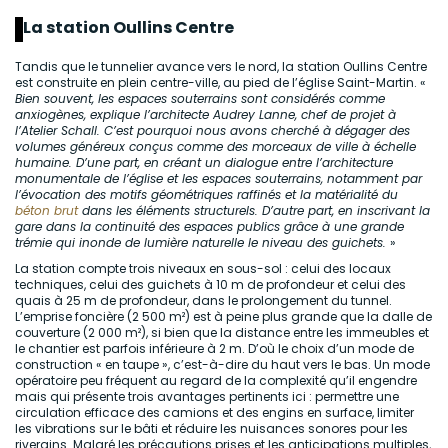
La station Oullins Centre
Tandis que le tunnelier avance vers le nord, la station Oullins Centre
est construite en plein centre-ville, au pied de l’église Saint-Martin. «
Bien souvent, les espaces souterrains sont considérés comme
anxiogènes, explique l’architecte Audrey Lanne, chef de projet à
l’Atelier Schall. C’est pourquoi nous avons cherché à dégager des
volumes généreux conçus comme des morceaux de ville à échelle
humaine. D’une part, en créant un dialogue entre l’architecture
monumentale de l’église et les espaces souterrains, notamment par
l’évocation des motifs géométriques raffinés et la matérialité du
béton brut
dans les éléments structurels. D’autre part, en inscrivant la
gare dans la continuité des espaces publics grâce à une grande
trémie qui inonde de lumière naturelle le niveau des guichets.
»
La station compte trois niveaux en sous-sol : celui des locaux
techniques, celui des guichets à 10 m de profondeur et celui des
quais à 25 m de profondeur, dans le prolongement du tunnel.
L’emprise foncière (2 500 m²) est à peine plus grande que la dalle de
couverture (2 000 m²), si bien que la distance entre les immeubles et
le chantier est parfois inférieure à 2 m. D’où le choix d’un mode de
construction « en taupe », c’est-à-dire du haut vers le bas. Un mode
opératoire peu fréquent au regard de la complexité qu’il engendre
mais qui présente trois avantages pertinents ici : permettre une
circulation efficace des camions et des engins en surface, limiter
les vibrations sur le bâti et réduire les nuisances sonores pour les
riverains. Malgré les précautions prises et les anticipations multiples,