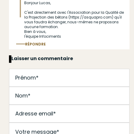
Bonjour Lucas,
En
réponse
C'est directement avec l'Association pour la Qualité de
la Projection des bétons (https://asquapro.com) qu'il
à
vous faudra échanger, nous-mêmes ne proposons
(sans
aucune formation.
Bien à vous,
sujet)
l'équipe Infociments
par
RÉPONDRE
Anonyme
Répondre
au commentaire
(non
Laisser un commentaire
vérifié)
J'accepte les
conditions générales d'utilisation
*
Soumettre