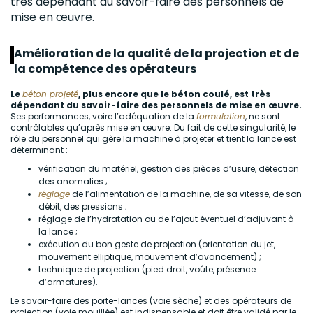
très dépendant du savoir-faire des personnels de
mise en œuvre.
Amélioration de la qualité de la projection et de
la compétence des opérateurs
Le
béton projeté
, plus encore que le béton coulé, est très
dépendant du savoir-faire des personnels de mise en œuvre.
Ses performances, voire l’adéquation de la
formulation
, ne sont
contrôlables qu’après mise en œuvre. Du fait de cette singularité, le
rôle du personnel qui gère la machine à projeter et tient la lance est
déterminant :
vérification du matériel, gestion des pièces d’usure, détection
des anomalies ;
réglage
de l’alimentation de la machine, de sa vitesse, de son
débit, des pressions ;
réglage de l’hydratation ou de l’ajout éventuel d’adjuvant à
la lance ;
exécution du bon geste de projection (orientation du jet,
mouvement elliptique, mouvement d’avancement) ;
technique de projection (pied droit, voûte, présence
d’armatures).
Le savoir-faire des porte-lances (voie sèche) et des opérateurs de
projection (voie mouillée) est indispensable et doit être validé par le