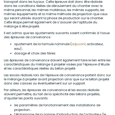
transport dans les tuyaux. Cette épreuve doit donc être réalisée
dans les conditions réelles de déroulement du chantier avec le
même personnel, les mêmes matériaux, les mêmes supports, les
mêmes équipements et la même méthode de projection que ceux
qui seront utilisés durant la phase de production sur le chantier.
Cette étape permet également de s’assurer de l’aptitude du
mélange à être projeté.
Il est admis que les ajustements suivants soient confirmés à l’issue
des épreuves de convenance :
ajustement de la formule nominale (
adjuvant
, activateur,
eau) ;
dosage et choix des fibres.
Les épreuves de convenance doivent également faire le lien entre les
caractéristiques du mélange à projeter visées par l’épreuve d’étude
et les caractéristiques réelles du béton projeté.
Les essais réalisés lors de l’épreuve de convenance portent donc sur
le mélange à projeter avant projection ainsi que sur le béton projeté
dans des caisses ou éventuellement sur un support.
Par ailleurs, les épreuves de convenance et les essais réalisés
doivent permettre, du fait de la spécificité des bétons projetés,
d’ajuster les points suivants :
les paramètres de fonctionnement des installations de
projection ;
l’étalonnage de la pompe d’introduction de l’activateur (le