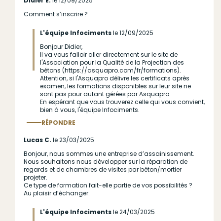
Didier E.
le 12/09/2025
Comment s’inscrire ?
L'équipe Infociments
le 12/09/2025
Bonjour Didier,
En
Il va vous falloir aller directement sur le site de
réponse
l'Association pour la Qualité de la Projection des
bétons (https://asquapro.com/fr/formations).
à
Attention, si l'Asquapro délivre les certificats après
(sans
examen, les formations disponibles sur leur site ne
sont pas pour autant gérées par Asquapro.
sujet)
En espérant que vous trouverez celle qui vous convient,
par
bien à vous, l'équipe Infociments.
Anonyme
RÉPONDRE
(non
Répondre
au commentaire
Lucas C.
le 23/03/2025
vérifié)
Bonjour, nous sommes une entreprise d’assainissement.
Nous souhaitons nous développer sur la réparation de
regards et de chambres de visites par béton/mortier
projeter.
Ce type de formation fait-elle partie de vos possibilités ?
Au plaisir d’échanger.
L'équipe Infociments
le 24/03/2025