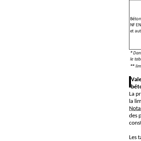
Vale
béto
La 
pr
la li
N
ota
des p
cons
Les t