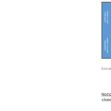
Extra
Not
clas