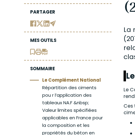
(
PARTAGER
La
(20
MES OUTILS
rel
cla
SOMMAIRE
L
Le Complément National
Répartition des ciments
Le 
pou r l’application des
rend
tableaux NA.F &nbsp;
C
es
Valeur limites spécifiées
cim
applicables en France pour
la composition et les
propriétés du béton en