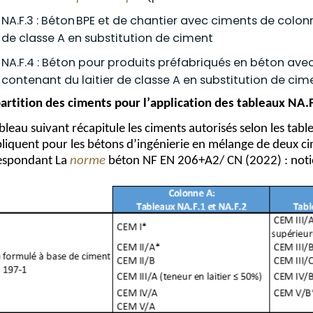
NA.F.3 : Béton
BPE et de chantier
avec ciments de colon
de classe A en substitution de ciment
NA.F.4 : Béton
pour produits préfabriqués en béton
avec
contenant du laitier de classe A en substitution de cim
artition des ciments pou
r l’application des tableaux 
NA.
bleau suivant récapitule les ciments autorisés selon les tab
liquent pour les bétons d’ingénierie en mélange de deux cimen
espondant 
La 
norme
 béton 
NF EN 206+A2/ CN 
(
2022
) :
n
ot