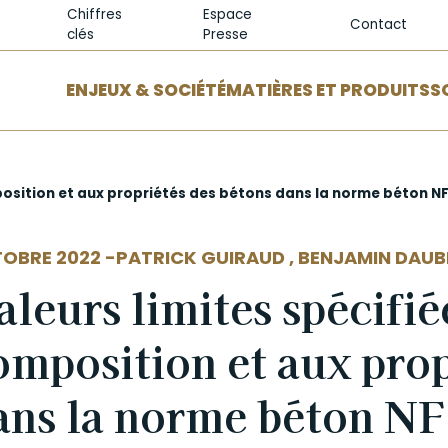
Chiffres
Espace
Contact
clés
Presse
ENJEUX & SOCIÉTÉ
MATIÈRES ET PRODUITS
S
position et aux propriétés des bétons dans la norme béton N
EUR
OBRE 2022 -
PATRICK GUIRAUD
,
BENJAMIN DAUB
aleurs limites spécifié
omposition et aux prop
ans la norme béton 