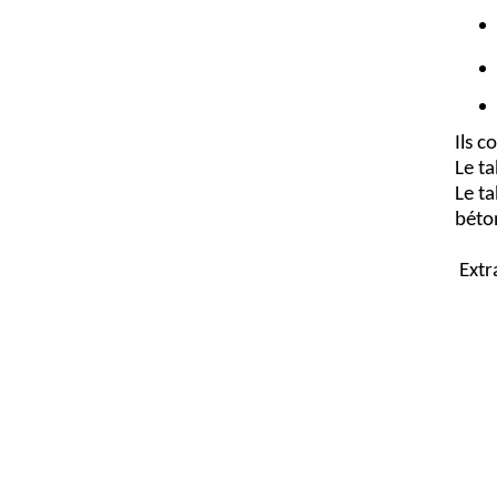
Ils c
Le ta
Le ta
béton
Extr