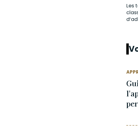
Les 
clas
d’ad
Vo
APP
Gu
l'a
per