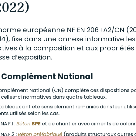
2022)
norme
européenne
NF EN 206+A2/CN (2
14)
,
fixe dans une annexe informative les 
atives à la composition et aux propriété
sse d’exposition.
e Complément
National
Complément
National (
CN)
complète ces dispositions pa
 celles-ci normatives dans quatre tableaux.
 tableaux
ont
été
sensiblement
remaniés dans
leur util
ents
utilisés
selon les cas.
NA.F.1 :
Béton
BPE
et
de chantier
avec ciments
de colon
NA.F.2 :
Béton préfabriqué
(produits structuraux autres 