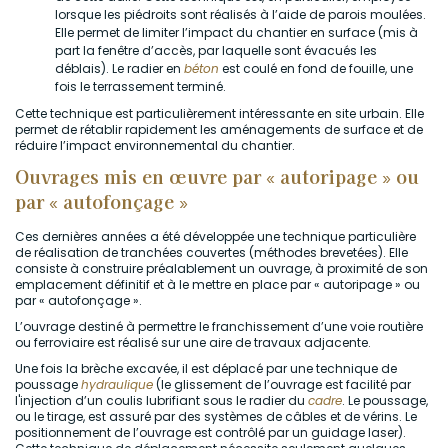
lorsque les piédroits sont réalisés à l’aide de parois moulées.
Elle permet de limiter l’impact du chantier en surface (mis à
part la fenêtre d’accès, par laquelle sont évacués les
déblais). Le radier en
béton
est coulé en fond de fouille, une
fois le terrassement terminé.
Cette technique est particulièrement intéressante en site urbain. Elle
permet de rétablir rapidement les aménagements de surface et de
réduire l’impact environnemental du chantier.
Ouvrages mis en œuvre par « autoripage » ou
par « autofonçage »
Ces dernières années a été développée une technique particulière
de réalisation de tranchées couvertes (méthodes brevetées). Elle
consiste à construire préalablement un ouvrage, à proximité de son
emplacement définitif et à le mettre en place par « autoripage » ou
par « autofonçage ».
L’ouvrage destiné à permettre le franchissement d’une voie routière
ou ferroviaire est réalisé sur une aire de travaux adjacente.
Une fois la brèche excavée, il est déplacé par une technique de
poussage
hydraulique
(le glissement de l’ouvrage est facilité par
l'injection d’un coulis lubrifiant sous le radier du
cadre
. Le poussage,
ou le tirage, est assuré par des systèmes de câbles et de vérins. Le
positionnement de l’ouvrage est contrôlé par un guidage laser).