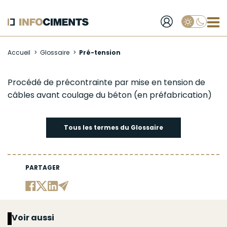
Applique
Aller
Accueil
Glossaire
Pré-tension
au
contenu
principal
Pré-
Procédé de précontrainte par mise en tension de
câbles avant coulage du
béton
(en
préfabrication
)
tension
Tous les termes du Glossaire
PARTAGER
Voir aussi