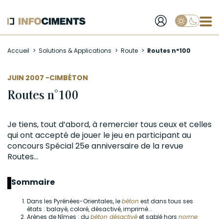
Applique
Aller
Accueil
Solutions & Applications
Route
Routes n°100
au
contenu
principal
AUTEUR
JUIN 2007 -
CIMBÉTON
Routes n°100
Je tiens, tout d’abord, à remercier tous ceux et celles
qui ont accepté de jouer le jeu en participant au
concours
Spécial 25e anniversaire de la revue
Routes...
Sommaire
Dans les Pyrénées-Orientales, le
béton
est dans tous ses
états : balayé, coloré, désactivé, imprimé...
Arènes de Nîmes : du
béton désactivé
et sablé hors
norme