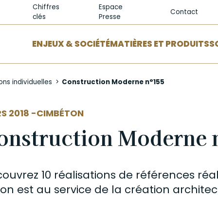
Chiffres
Espace
Contact
clés
Presse
ENJEUX & SOCIÉTÉ
MATIÈRES ET PRODUITS
S
ons individuelles
Construction Moderne n°155
EUR
S 2018 -
CIMBÉTON
onstruction Moderne 
ouvrez 10 réalisations de références réa
ton
est au service de la création architec