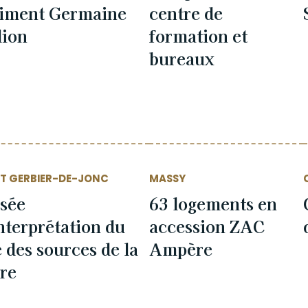
timent Germaine
centre de
lion
formation et
bureaux
T GERBIER-DE-JONC
MASSY
sée
63 logements en
nterprétation du
accession ZAC
e des sources de la
Ampère
re