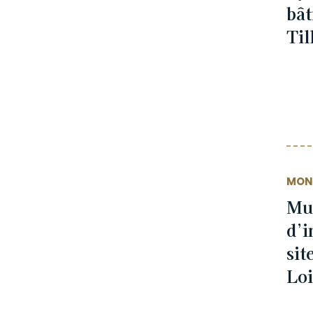
bâ
Til
MON
Mu
d’i
sit
Loi