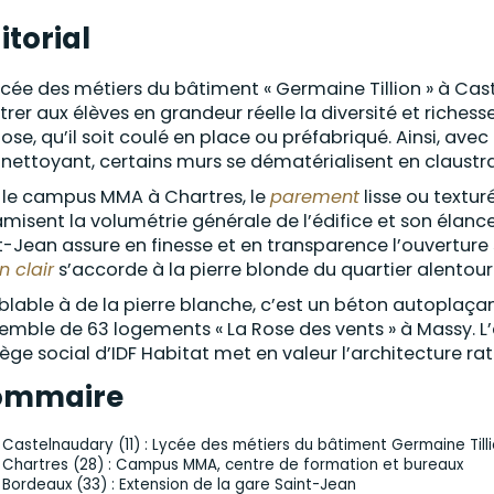
itorial
ycée des métiers du bâtiment « Germaine Tillion » à Cas
rer aux élèves en grandeur réelle la diversité et riche
ose, qu’il soit coulé en place ou préfabriqué. Ainsi, av
nettoyant, certains murs se dématérialisent en claustras
 le campus MMA à Chartres, le
parement
lisse ou textur
misent la volumétrie générale de l’édifice et son élance
t-Jean assure en finesse et en transparence l’ouverture 
n clair
s’accorde à la pierre blonde du quartier alentour
lable à de la pierre blanche, c’est un béton autoplaçan
semble de 63 logements « La Rose des vents » à Massy. 
iège social d’IDF Habitat met en valeur l’architecture ra
ommaire
Castelnaudary (11) : Lycée des métiers du bâtiment Germaine Till
Chartres (28) : Campus MMA, centre de formation et bureaux
Bordeaux (33) : Extension de la gare Saint-Jean