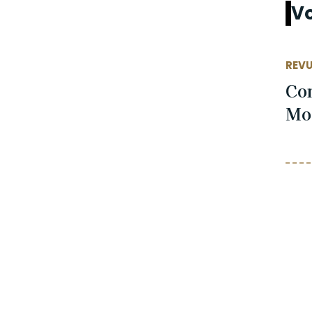
Vo
REVU
Con
Mo