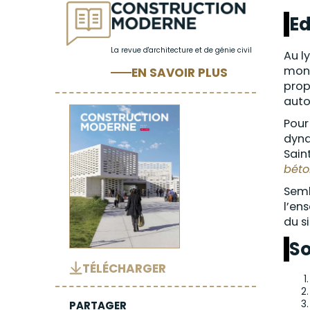
Ed
La revue d'architecture et de génie civil
Au l
mont
EN SAVOIR PLUS
prop
auto
Pour
dyna
Sain
béto
Semb
l’en
du s
S
TÉLÉCHARGER
PARTAGER