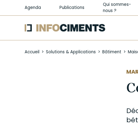
Qui sommes-
Agenda
Publications
nous ?
Aller
au
Accueil
Solutions & Applications
Bâtiment
Mais
contenu
principal
AUT
MAR
C
Déc
bé