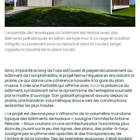
L’ensemble de l’enveloppe du bâtiment est réalisé avec des
éléments préfabriqués en béton de type mur à co rage et isolation
intégrés au parement lisse ou texturé et dont la couleur beige
rappelle la tonalité de la pierre locale.
Ainsi, implanté le long de l’axe est/ouest et perpendiculairement au
bâtiment de l’amphithéâtre, le projet ferme l’équerre en encadrant la
prairie, ce qui donne une cohérence nouvelle à la gure du plan
masse. Il crée une frontalité qui affirme avec
force
la présence du
bâtiment, symbolisant ainsi le dynamisme de l’entreprise souhaité
par le maître d’ouvrage. Son gabarit progressif assure, depuis la
prairie, une transition volumétrique douce vers les constructions
existantes les plus hautes.
« Le projet est dessiné pour s’affranchir de la volumétrie monotone
typique des bâtiments de bureaux », souligne l’architecte Antoine
Pélissier. « Nous voulions ici une architecture plus horizontale, plus
élancée, jouant sur le jeu des lignes, des plans, des porte-à-faux,
souligné par le rythme des opacités et des transparences, de
l’ombre et de la lumière. Dès les premières esquisses, il était évident