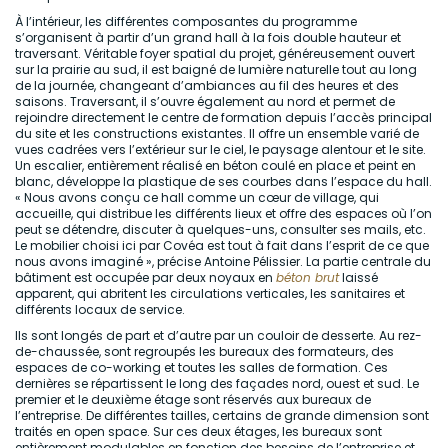
À l’intérieur, les différentes composantes du programme
s’organisent à partir d’un grand hall à la fois double hauteur et
traversant. Véritable foyer spatial du projet, généreusement ouvert
sur la prairie au sud, il est baigné de lumière naturelle tout au long
de la journée, changeant d’ambiances au fil des heures et des
saisons. Traversant, il s’ouvre également au nord et permet de
rejoindre directement le centre de formation depuis l’accès principal
du site et les constructions existantes. Il offre un ensemble varié de
vues cadrées vers l’extérieur sur le ciel, le paysage alentour et le site.
Un escalier, entièrement réalisé en béton coulé en place et peint en
blanc, développe la plastique de ses courbes dans l’espace du hall.
« Nous avons conçu ce hall comme un cœur de village, qui
accueille, qui distribue les différents lieux et offre des espaces où l’on
peut se détendre, discuter à quelques-uns, consulter ses mails, etc.
Le mobilier choisi ici par Covéa est tout à fait dans l’esprit de ce que
nous avons imaginé », précise Antoine Pélissier. La partie centrale du
bâtiment est occupée par deux noyaux en
béton brut
laissé
apparent, qui abritent les circulations verticales, les sanitaires et
différents locaux de service.
Ils sont longés de part et d’autre par un couloir de desserte. Au rez-
de-chaussée, sont regroupés les bureaux des formateurs, des
espaces de co-working et toutes les salles de formation. Ces
dernières se répartissent le long des façades nord, ouest et sud. Le
premier et le deuxième étage sont réservés aux bureaux de
l’entreprise. De différentes tailles, certains de grande dimension sont
traités en open space. Sur ces deux étages, les bureaux sont
entièrement modulables en fonction des besoins de l’entreprise et