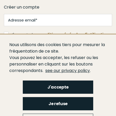
Créer un compte
J'accepte les
conditions générales d'utilisation
Nous utilisons des cookies tiers pour mesurer la
Valider
fréquentation de ce site.
Vous pouvez les accepter, les refuser ou les
personnaliser en cliquant sur les boutons
correspondants.
see our privacy policy
.
J'accepte
Menu
Qui sommes-nous ?
Espace presse
Agenda
Publications
Bâtiment
Je refuse
Route
Génie civil
Bétons
Ciments
Liants hydrauliques routiers
Footer