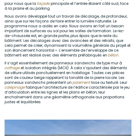
pour nous que la
façade
principale et l’entrée étaient côté sud, face
à la prairie et au parking.
Nous avons développé tout un travail de décalage, de profondeur,
ainsi que sur les façons de faire entrer la lumière naturelle. Le
programme nous a aidés en cela. Nous avions en fait un besoin
important de surfaces au sol pour les salles de formation. Le rez-
de-chaussée est, en grande partie, plus épais que le reste du
bâtiment. Les décalages avec des avancées et des retraits, que
cela permet de créer, dynamisent la volumétrie générale du projet et
son élancement horizontal ». L’ensemble de l’enveloppe de ce
bâtiment est réalisé avec des éléments préfabriqués en
béton
.
Il s’agit essentiellement de panneaux sandwichs de type mur à
coffrage
et isolation intégrés (MCII). À cela s’ajoutent des éléments
de vêture utilisés ponctuellement en habillage. Toutes ces pièces
sont de couleur beige rappelant la tonalité de la pierre locale. Les
panneaux sandwichs présentent un
parement
lisse ou texturé. Leur
calepinage
fabrique l’architecture de l’édifice caractérisée par le jeu
d’articulation entre les lignes et les plans en béton, leur
enchaînement dans une géométrie orthogonale aux proportions
justes et équilibrées.