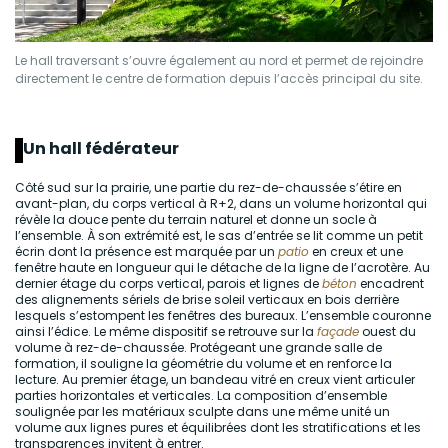
Le hall traversant s’ouvre également au nord et permet de rejoindre
directement le centre de formation depuis l’accès principal du site.
Un hall fédérateur
Côté sud sur la prairie, une partie du rez-de-chaussée s’étire en
avant-plan, du corps vertical à R+2, dans un volume horizontal qui
révèle la douce pente du terrain naturel et donne un socle à
l’ensemble. À son extrémité est, le sas d’entrée se lit comme un petit
écrin dont la présence est marquée par un
patio
en creux et une
fenêtre haute en longueur qui le détache de la ligne de l’acrotère. Au
dernier étage du corps vertical, parois et lignes de
béton
encadrent
des alignements sériels de brise soleil verticaux en bois derrière
lesquels s’estompent les fenêtres des bureaux. L’ensemble couronne
ainsi l’édice. Le même dispositif se retrouve sur la
façade
ouest du
volume à rez-de-chaussée. Protégeant une grande salle de
formation, il souligne la géométrie du volume et en renforce la
lecture. Au premier étage, un bandeau vitré en creux vient articuler
parties horizontales et verticales. La composition d’ensemble
soulignée par les matériaux sculpte dans une même unité un
volume aux lignes pures et équilibrées dont les stratifications et les
transparences invitent à entrer.