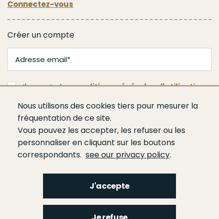
Connectez-vous
Créer un compte
J'accepte les
conditions générales d'utilisation
Nous utilisons des cookies tiers pour mesurer la
Valider
fréquentation de ce site.
Vous pouvez les accepter, les refuser ou les
personnaliser en cliquant sur les boutons
correspondants.
see our privacy policy
.
J'accepte
Menu
Qui sommes-nous ?
Espace presse
Agenda
Publications
Bâtiment
Je refuse