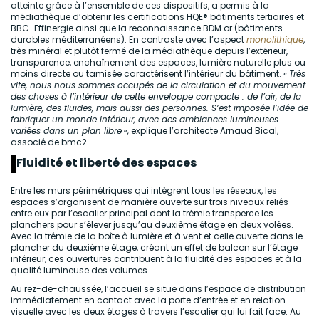
atteinte grâce à l’ensemble de ces dispositifs, a permis à la
médiathèque d’obtenir les certifications HQE® bâtiments tertiaires et
BBC-Effinergie ainsi que la reconnaissance BDM or (bâtiments
durables méditerranéens). En contraste avec l’aspect
monolithique
,
très minéral et plutôt fermé de la médiathèque depuis l’extérieur,
transparence, enchaînement des espaces, lumière naturelle plus ou
moins directe ou tamisée caractérisent l’intérieur du bâtiment.
« Très
vite, nous nous sommes occupés de la circulation et du mouvement
des choses à l’intérieur de cette enveloppe compacte : de l’air, de la
lumière, des fluides, mais aussi des personnes. S’est imposée l’idée de
fabriquer un monde intérieur, avec des ambiances lumineuses
variées dans un plan libre »,
explique l’architecte Arnaud Bical,
associé de bmc2.
Fluidité et liberté des espaces
Entre les murs périmétriques qui intègrent tous les réseaux, les
espaces s’organisent de manière ouverte sur trois niveaux reliés
entre eux par l’escalier principal dont la trémie transperce les
planchers pour s’élever jusqu’au deuxième étage en deux volées.
Avec la trémie de la boîte à lumière et à vent et celle ouverte dans le
plancher du deuxième étage, créant un effet de balcon sur l’étage
inférieur, ces ouvertures contribuent à la fluidité des espaces et à la
qualité lumineuse des volumes.
Au rez-de-chaussée, l’accueil se situe dans l’espace de distribution
immédiatement en contact avec la porte d’entrée et en relation
visuelle avec les deux étages à travers l’escalier qui lui fait face. Au