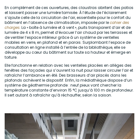
En complément de ces ouvertures, des claustras abritent des patios
et laissent passer une lumière tamisée. À l’étude de l’éclairement
s’ajoute celle de la circulation de l’air, essentielle pour le confort du
bâtiment en l’absence de climatisation, imposée par le
cahier des
charges
. La «
boîte à lumière et à vent
», puits transparent d’air et de
lumière de 4 x 8 m, permet d’évacuer l’air chaud par les terrasses et
de ventiler l’espace intérieur grâce à un système de ventelles
mobiles en verre, en plafond et en parois. Surplombant l’espace de
consultation en ligne installé à l’entrée de la bibliothèque, elle se
développe au cœur du bâtiment sur toute sa hauteur et émerge en
toiture.
Elle fonctionne en relation avec les ventelles placées en allèges des
fenêtres des façades qui s’ouvrent la nuit pour laisser circuler l’air et
rafraîchir l’ambiance en été. Des brasseurs d’air placés dans les
plafonds achèvent le dispositif. Enfin, la médiathèque dispose d’un
système de géothermie profonde : neuf pieux vont chercher la
température constante d’environ 15 °C jusqu’à 100 m de profondeur.
Il sert autant à rafraîchir qu’à réchauffer, selon la saison.