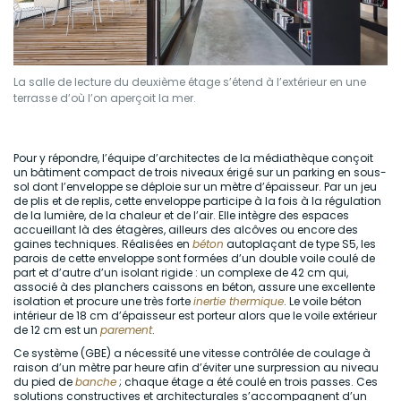
La salle de lecture du deuxième étage s’étend à l’extérieur en une
terrasse d’où l’on aperçoit la mer.
Pour y répondre, l’équipe d’architectes de la médiathèque conçoit
un bâtiment compact de trois niveaux érigé sur un parking en sous-
sol dont l’enveloppe se déploie sur un mètre d’épaisseur. Par un jeu
de plis et de replis, cette enveloppe participe à la fois à la régulation
de la lumière, de la chaleur et de l’air. Elle intègre des espaces
accueillant là des étagères, ailleurs des alcôves ou encore des
gaines techniques. Réalisées en
béton
autoplaçant de type S5, les
parois de cette enveloppe sont formées d’un double voile coulé de
part et d’autre d’un isolant rigide : un complexe de 42 cm qui,
associé à des planchers caissons en béton, assure une excellente
isolation et procure une très forte
inertie thermique
. Le voile béton
intérieur de 18 cm d’épaisseur est porteur alors que le voile extérieur
de 12 cm est un
parement
.
Ce système (GBE) a nécessité une vitesse contrôlée de coulage à
raison d’un mètre par heure afin d’éviter une surpression au niveau
du pied de
banche
; chaque étage a été coulé en trois passes. Ces
solutions constructives et architecturales s’accompagnent d’un