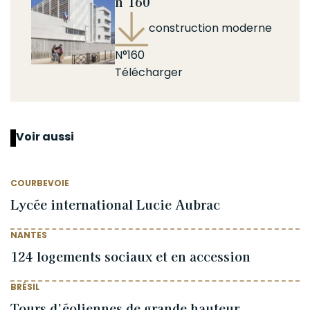
n°160
construction moderne
N°160
Télécharger
Voir aussi
COURBEVOIE
Lycée international Lucie Aubrac
NANTES
124 logements sociaux et en accession
BRÉSIL
Tours d’éoliennes de grande hauteur