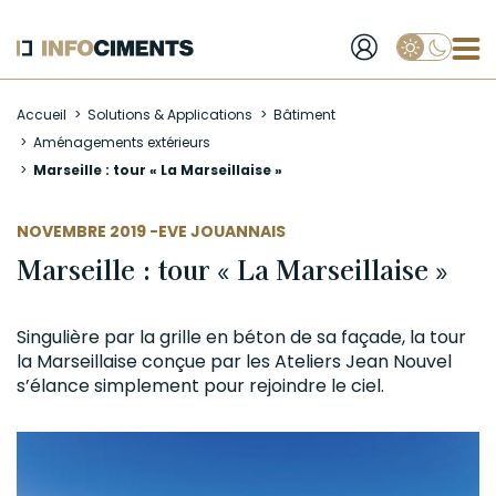
Applique
Aller
Accueil
Solutions & Applications
Bâtiment
au
Aménagements extérieurs
contenu
Marseille : tour « La Marseillaise »
principal
AUTEUR
NOVEMBRE 2019 -
EVE JOUANNAIS
Marseille : tour « La Marseillaise »
Singulière par la grille en
béton
de sa
façade
, la tour
la Marseillaise conçue par les Ateliers Jean Nouvel
s’élance simplement pour rejoindre le ciel.