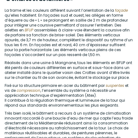
La trame et les couleurs diffèrent suivant l’orientation de la
façade
qu’elles habillent. En façades sud et ouest, les allèges en forme
d’équerre ou de « L » se prolongent en saillie de 2 m de profondeur
pour intégrer une coursive permettant d’assurer l’entretien. Des
ailettes en
BFUP
assemblées à claire-voie étendent la coursive afin
de parfaire sa fonction de brise-soleil. Des éléments verticaux
ajourés, de 3,7 m de hauteur, complètent le dispositif au rythme d’un
tous les 6 m. En façades est et nord, 40 cm d’épaisseur suffisent
pour la partie horizontale. Les éléments verticaux pleins de ces
façades s’accordent sur un pas resserré de 1,50 m.
Réalisés dans une usine à Marignane, tous les éléments en BFUP ont
été peints de couleurs différentes en surface et sous-face dans un
atelier installé dans le quartier voisin des Crottes avant d’être livrés
sur le chantier au fil de son avancée, évitant le stockage sur place.
Fixé sur la structure primaire en acier du bâtiment par
suspentes
et
vis de
compression
, l’ensemble du système a nécessité une
appréciation technique d’expérimentation (Atex).
Il contribue à la régulation thermique et lumineuse de la tour qui
répond aux standards environnementaux les plus exigeants.
Très bien isolé, le bâtiment a recours à un système de climatisation
innovant raccordé à une boucle d’eau de mer qui capte l’eau froide
directement de la Méditerranée réduisant ainsi la consommation
d’électricité nécessaire au rafraîchissement de la tour. Le choix de
matériaux réutilisables et durables, de peintures pérennes, le
renforcement de l’acoustique, un système de récupération de