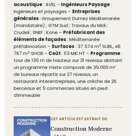
acoustique
: AVEL –
Ingénieurs Paysage
:
Ingénieurs et paysages –
Entreprises
générales
:
Groupement Dumez Méditerranée
(mandataire) ; GTM Sud ; Travaux du Midi ;
Crudeli ; SNEF ; Kone –
Préfabricant
des
éléments de façades
: Méditerranée
2
préfabrication
–
Surfaces
: 37 574 m
SUBL, 46
2
767 m
SHOB –
Coût
: 113 M€ HT –
Programme
:
tour de 135 m de hauteur sur 31 niveaux abritant
un programme mixte composé de 35 000 m²
de bureaux répartis sur 27 niveaux, un
restaurant interentreprises, une crèche de 26
berceaux et 5 commerces situés en pied
d’immeuble
CET ARTICLE EST EXTRAIT DE
Construction Moderne