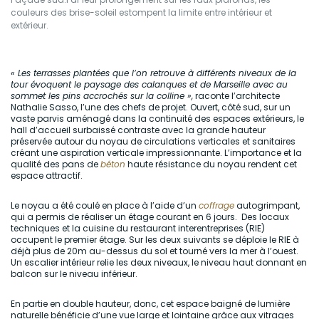
couleurs des brise-soleil estompent la limite entre intérieur et
extérieur.
« Les terrasses plantées que l’on retrouve à différents niveaux de la
tour évoquent le paysage des calanques et de Marseille avec au
sommet les pins accrochés sur la colline »,
raconte l’architecte
Nathalie Sasso, l’une des chefs de projet. Ouvert, côté sud, sur un
vaste parvis aménagé dans la continuité des espaces extérieurs, le
hall d’accueil surbaissé contraste avec la grande hauteur
préservée autour du noyau de circulations verticales et sanitaires
créant une aspiration verticale impressionnante. L’importance et la
qualité des pans de
béton
haute résistance du noyau rendent cet
espace attractif.
Le noyau a été coulé en place à l’aide d’un
coffrage
autogrimpant,
qui a permis de réaliser un étage courant en 6 jours. Des locaux
techniques et la cuisine du restaurant interentreprises (RIE)
occupent le premier étage. Sur les deux suivants se déploie le RIE à
déjà plus de 20m au-dessus du sol et tourné vers la mer à l’ouest.
Un escalier intérieur relie les deux niveaux, le niveau haut donnant en
balcon sur le niveau inférieur.
En partie en double hauteur, donc, cet espace baigné de lumière
naturelle bénéficie d’une vue large et lointaine grâce aux vitrages