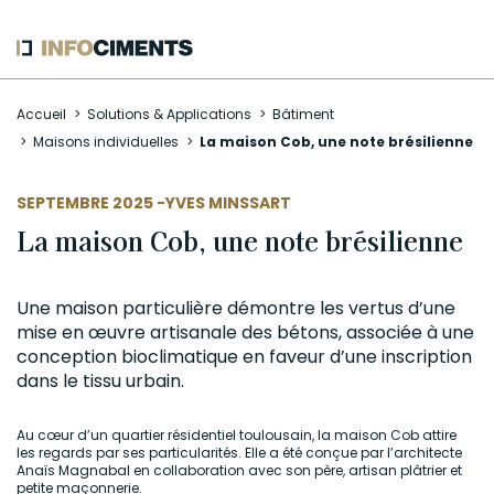
Aller
Accueil
Solutions & Applications
Bâtiment
au
Maisons individuelles
La maison Cob, une note brésilienne
contenu
principal
AUTEUR
SEPTEMBRE 2025 -
YVES MINSSART
La maison Cob, une note brésilienne
Une maison particulière démontre les vertus d’une
mise en œuvre artisanale des bétons, associée à une
conception bioclimatique en faveur d’une inscription
dans le tissu urbain.
Au cœur d’un quartier résidentiel toulousain, la maison Cob attire
les regards par ses particularités. Elle a été conçue par l’architecte
Anaïs Magnabal en collaboration avec son père, artisan plâtrier et
petite maçonnerie.