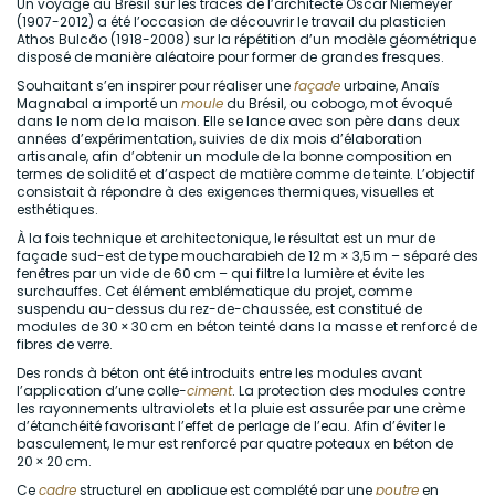
Un voyage au Brésil sur les traces de l’architecte Oscar Niemeyer
(1907-2012) a été l’occasion de découvrir le travail du plasticien
Athos Bulcão (1918-2008) sur la répétition d’un modèle géométrique
disposé de manière aléatoire pour former de grandes fresques.
Souhaitant s’en inspirer pour réaliser une
façade
urbaine, Anaïs
Magnabal a importé un
moule
du Brésil, ou cobogo, mot évoqué
dans le nom de la maison. Elle se lance avec son père dans deux
années d’expérimentation, suivies de dix mois d’élaboration
artisanale, afin d’obtenir un module de la bonne composition en
termes de solidité et d’aspect de matière comme de teinte. L’objectif
consistait à répondre à des exigences thermiques, visuelles et
esthétiques.
À la fois technique et architectonique, le résultat est un mur de
façade sud-est de type moucharabieh de 12 m × 3,5 m – séparé des
fenêtres par un vide de 60 cm – qui filtre la lumière et évite les
surchauffes. Cet élément emblématique du projet, comme
suspendu au-dessus du rez-de-chaussée, est constitué de
modules de 30 × 30 cm en béton teinté dans la masse et renforcé de
fibres de verre.
Des ronds à béton ont été introduits entre les modules avant
l’application d’une colle-
ciment
. La protection des modules contre
les rayonnements ultraviolets et la pluie est assurée par une crème
d’étanchéité favorisant l’effet de perlage de l’eau. Afin d’éviter le
basculement, le mur est renforcé par quatre poteaux en béton de
20 × 20 cm.
Ce
cadre
structurel en applique est complété par une
poutre
en