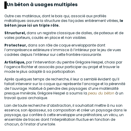
Un béton à usages multiples
Outre ces matériaux, dont le bois qui, associé aux profilés
métalliques assure la structure des façades entièrement vitrées,
le
béton joue ici un triple rôle.
Structurel,
dans un registre classique de dalles, de poteaux et de
voiles porteurs, coulés en place et non visibles.
Protecteur,
dans son rôle de coque enveloppante dont
l’omniprésence extérieure s’immisce à l’intérieur par le jeu de vues
cadrées depuis l’intérieur sur cette frontière rassurante.
Artistique,
par l’intervention du peintre Grégoire Hespel, choisi par
l’agence Richter et associés pour participer au projet et trouver le
mode le plus adapté à sa participation.
Après quelques temps de recherche, il leur a semblé évident qu’il
fallait intervenir sur la coque qui représente l’ancrage et la pérennité
de l’ouvrage. Habitué à peindre des paysages d’une matérialité
presque minérale, Grégoire Hespel a soumis la
peau du béton
à un
travail quasi archaïque.
Loin de toute recherche d’abstraction, il souhaitait mettre à nu son
essence, son épaisseur, sa composition et créer un paysage dans le
paysage, qui confère à cette enveloppe une préhistoire, un vécu, un
ensemble de traces dont l’interprétation fluctue en fonction de
chacun, à l’instar d’une toile.