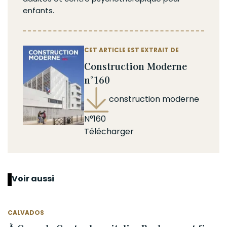
enfants.
CET ARTICLE EST EXTRAIT DE
Construction Moderne
n°160
construction moderne
N°160
Télécharger
Voir aussi
CALVADOS