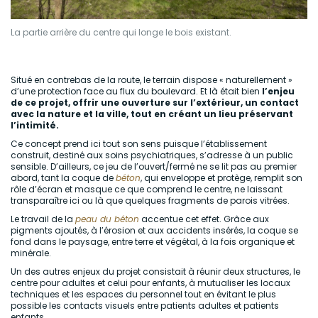
La partie arrière du centre qui longe le bois existant.
Situé en contrebas de la route, le terrain dispose « naturellement »
d’une protection face au flux du boulevard. Et là était bien
l’enjeu
de ce projet, offrir une ouverture sur l’extérieur, un contact
avec la nature et la ville, tout en créant un lieu préservant
l’intimité.
Ce concept prend ici tout son sens puisque l’établissement
construit, destiné aux soins psychiatriques, s’adresse à un public
sensible. D’ailleurs, ce jeu de l’ouvert/fermé ne se lit pas au premier
abord, tant la coque de
béton
, qui enveloppe et protège, remplit son
rôle d’écran et masque ce que comprend le centre, ne laissant
transparaître ici ou là que quelques fragments de parois vitrées.
Le travail de la
peau du béton
accentue cet effet. Grâce aux
pigments ajoutés, à l’érosion et aux accidents insérés, la coque se
fond dans le paysage, entre terre et végétal, à la fois organique et
minérale.
Un des autres enjeux du projet consistait à réunir deux structures, le
centre pour adultes et celui pour enfants, à mutualiser les locaux
techniques et les espaces du personnel tout en évitant le plus
possible les contacts visuels entre patients adultes et patients
enfants.