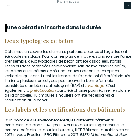
Plan masse
Une opération inscrite dans la durée
Deux typologies de béton
Côté mise en œuvre, les éléments porteurs, poteaux et façades ont
été coulés en place. Pour donner plus de matière, sans rompre l’unité
d’ensemble, deux typologies de béton ont été associées. Parois
lisses et faces matricées se répondent. Afin de maîtriser les coûts,
les délais et les détails de réalisation, les balcons et les épines
verticales qui constituent les trames de façade ont été préfabriqués.
Il a fallu plusieurs prototypes pour trouver la bonne formule
constituée d’un béton autoplaçant (BAP) et
hydrofuge
. C’est
également la
préfabrication
qui a été choisie pour réaliser le volume
de la chapelle. Huit moules singuliers ont été nécessaires à
l’édification du clocher.
Les labels et les certifications des bâtiments
D’un point de vue environnemental, les différents bâtiments
bénéficient de labels : H&E profil A et BBC pour les logements et le
centre diocésain ; et pour les bureaux, HQE Bâtiment durable version
2017 niveau Excellent, BBC Effinergie 2017,
BRREAM International New