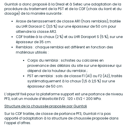
Guintoli a donc proposé à la Dreal et à Setec une adaptation de la
procédure du traitement de la PST et de la CDF (choix du liant et du
dosage) de la manière suivante :
Arase de terrassement de classe AR1 (hors remblais), traitée
au LHR Dorosol C (3,5 %) sur une épaisseur de 50 cm pour
atteindre la classe AR2.
CDF traitée à la chaux (2 %) et au LHR Doroport S (5 %), sur une
épaisseur de 35 cm.
Remblais : chaque remblai est différent en fonction des
matériaux utilisés :
Corps du remblai : schistes ou calcaires en
provenance des déblais du site sur une épaisseur qui
dépend de la hauteur du remblai ;
PST en remblai : sols de classe F1 (A1) ou F2 (A2), traités
systématiquement à la chaux (1,5 à 2,5 %) sur une
épaisseur de 50 cm.
L’objectif fixé pour la plateforme support est une portance de niveau
PF3, soit un module d’élasticité EV2 : 120 ≤ EV2 < 200 MPa.
Structure de la chaussée proposée par Guintoli
Sur la CDF traitée, de classe de portance PF3, Guintoli n’a pas
apporté d’adaptation à la structure de chaussée proposée dans
l’appel d’offres.