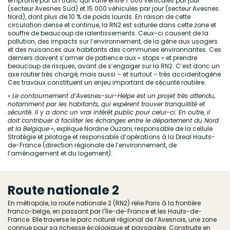
emprunté par un trafic qui varie entre 7 000 véhicules par jour
(secteur Avesnes Sud) et 15 000 véhicules par jour (secteur Avesnes
Nord), dont plus de 10 % de poids lourds. En raison de cette
circulation dense et continue, la RN2 est saturée dans cette zone et
souffre de beaucoup de ralentissements. Ceux-ci causent de la
pollution, des impacts sur l’environnement, de la gêne aux usagers
et des nuisances aux habitants des communes environnantes. Ces
derniers doivent s’armer de patience aux « stops » et prendre
beaucoup de risques, avant de s’engager sur la RN2. C’est donc un
axe routier très chargé, mais aussi – et surtout – très accidentogène.
Ces travaux constituent un enjeu important de sécurité routière.
«
Le contournement d’Avesnes-sur-Helpe est un projet très attendu,
notamment par les habitants, qui espèrent trouver tranquillité et
sécurité. Il y a donc un vrai intérêt public pour celui-ci. En outre, il
doit contribuer à faciliter les échanges entre le département du Nord
et la Belgique
», explique Nordine Ouzani, responsable de la cellule
Stratégie et pilotage et responsable d’opérations à la Dreal Hauts-
de-France (direction régionale de l’environnement, de
l’aménagement et du logement).
Route nationale 2
En métropole, la route nationale 2 (RN2) relie Paris à la frontière
franco-belge, en passant par l’Île-de-France et les Hauts-de-
France. Elle traverse le parc naturel régional de l’Avesnois, une zone
connue pour sa richesse écologique et paysagère. Construite en