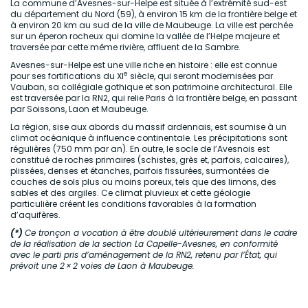
La commune d’Avesnes-sur-Helpe est située à l’extrémité sud-est
du département du Nord (59), à environ 15 km de la frontière belge et
à environ 20 km au sud de la ville de Maubeuge. La ville est perchée
sur un éperon rocheux qui domine la vallée de l’Helpe majeure et
traversée par cette même rivière, affluent de la Sambre.
Avesnes-sur-Helpe est une ville riche en histoire : elle est connue
e
pour ses fortifications du XI
siècle, qui seront modernisées par
Vauban, sa collégiale gothique et son patrimoine architectural. Elle
est traversée par la RN2, qui relie Paris à la frontière belge, en passant
par Soissons, Laon et Maubeuge.
La région, sise aux abords du massif ardennais, est soumise à un
climat océanique à influence continentale. Les précipitations sont
régulières (750 mm par an). En outre, le socle de l’Avesnois est
constitué de roches primaires (schistes, grès et, parfois, calcaires),
plissées, denses et étanches, parfois fissurées, surmontées de
couches de sols plus ou moins poreux, tels que des limons, des
sables et des argiles. Ce climat pluvieux et cette géologie
particulière créent les conditions favorables à la formation
d’aquifères.
(*)
Ce tronçon a vocation à être doublé ultérieurement dans le cadre
de la réalisation de la section La Capelle-Avesnes, en conformité
avec le parti pris d’aménagement de la RN2, retenu par l’État, qui
prévoit une 2 × 2 voies de Laon à Maubeuge.