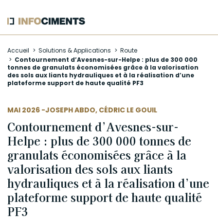
Aller
Accueil
Solutions & Applications
Route
au
Contournement d’Avesnes-sur-Helpe : plus de 300 000
contenu
tonnes de granulats économisées grâce à la valorisation
principal
des sols aux liants hydrauliques et à la réalisation d’une
plateforme support de haute qualité PF3
AUTEUR
MAI 2026 -
JOSEPH ABDO
,
CÉDRIC LE GOUIL
Contournement d’Avesnes-sur-
Helpe : plus de 300 000 tonnes de
granulats économisées grâce à la
valorisation des sols aux liants
hydrauliques et à la réalisation d’une
plateforme support de haute qualité
PF3