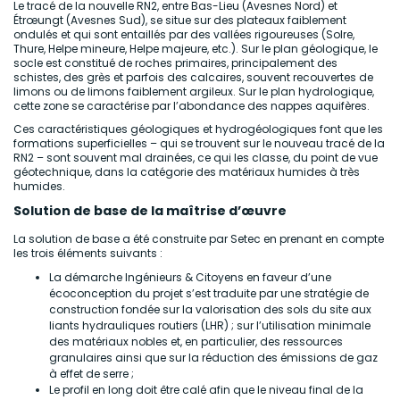
Le tracé de la nouvelle RN2, entre Bas-Lieu (Avesnes Nord) et
Étrœungt (Avesnes Sud), se situe sur des plateaux faiblement
ondulés et qui sont entaillés par des vallées rigoureuses (Solre,
Thure, Helpe mineure, Helpe majeure, etc.). Sur le plan géologique, le
socle est constitué de roches primaires, principalement des
schistes, des grès et parfois des calcaires, souvent recouvertes de
limons ou de limons faiblement argileux. Sur le plan hydrologique,
cette zone se caractérise par l’abondance des nappes aquifères.
Ces caractéristiques géologiques et hydrogéologiques font que les
formations superficielles – qui se trouvent sur le nouveau tracé de la
RN2 – sont souvent mal drainées, ce qui les classe, du point de vue
géotechnique, dans la catégorie des matériaux humides à très
humides.
Solution de base de la maîtrise d’œuvre
La solution de base a été construite par Setec en prenant en compte
les trois éléments suivants :
La démarche Ingénieurs & Citoyens en faveur d’une
écoconception du projet s’est traduite par une stratégie de
construction fondée sur la valorisation des sols du site aux
liants hydrauliques routiers (LHR) ; sur l’utilisation minimale
des matériaux nobles et, en particulier, des ressources
granulaires ainsi que sur la réduction des émissions de gaz
à effet de serre ;
Le profil en long doit être calé afin que le niveau final de la