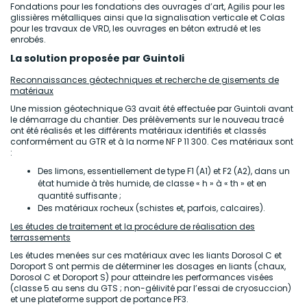
Fondations pour les fondations des ouvrages d’art, Agilis pour les
glissières métalliques ainsi que la signalisation verticale et Colas
pour les travaux de VRD, les ouvrages en béton extrudé et les
enrobés.
La solution proposée par Guintoli
Reconnaissances géotechniques et recherche de gisements de
matériaux
Une mission géotechnique G3 avait été effectuée par Guintoli avant
le démarrage du chantier. Des prélèvements sur le nouveau tracé
ont été réalisés et les différents matériaux identifiés et classés
conformément au GTR et à la norme NF P 11 300. Ces matériaux sont
:
Des limons, essentiellement de type F1 (A1) et F2 (A2), dans un
état humide à très humide, de classe « h » à « th » et en
quantité suffisante ;
Des matériaux rocheux (schistes et, parfois, calcaires).
Les études de traitement et la procédure de réalisation des
terrassements
Les études menées sur ces matériaux avec les liants Dorosol C et
Doroport S ont permis de déterminer les dosages en liants (chaux,
Dorosol C et Doroport S) pour atteindre les performances visées
(classe 5 au sens du GTS ; non-gélivité par l’essai de cryosuccion)
et une plateforme support de portance PF3.