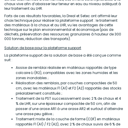
chaux vive afin d’abaisser leur teneur en eau au niveau adéquat à
leur traitement au LHR.
Forts de ces résultats favorables, la Dreal et Setec ont affirmé leur
choix technique pour réaliser la plateforme support : le traitement
des matériaux à la chaux et au LHR, vu les avantages de cette
technique sur le plan environnemental et économique (pas de
déchets, préservation des ressources granulaires à hauteur de 300
000 tonnes, réduction des transports).
Solution de base pour la plateforme support
La plateforme support de la solution de base a été conçue comme
suit :
Assise de remblai réalisée en matériaux rapportés de type
calcaire Li (R2), compatibles avec les zones humides et les
zones inondables ;
Réalisation des remblais, par couches compactées de 50
cm, avec les matériaux F1 (A1) et F2 (A2) rapportés des stocks
préalablement constitués ;
Traitement de la PST successivement avec 2 % de chaux et 4
% de LHR, sur une épaisseur compactée de 50 cm, afin de
passer d’une arase AR1 à une arase AR2 et surtout d’atteindre
une arase peu gélive ;
Traitement mixte de la couche de forme (CDF) en matériaux
rapportés F1 (A1) / F2 (A2), avec 2 % de chaux suivis de 6 % de