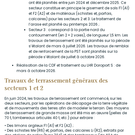
ont été planifiés entre juin 2024 et décembre 2025. Ce
secteur constitue en principe le gisement de sols F1 (A1)
et F2 (A2) et de matériaux (schistes et, parfois,
calcaires) pour les secteurs 2 et 3. Le traitement de
l’arase est planifié au printemps 2026 ;
Secteur 3 : correspond à la partie nord du
contournement (en 2 × 2 voies), de longueur 1,5 km. Les
travaux de terrassement ont été planifiés sur la période
s’étalant de mars à juillet 2026. Les travaux de remblai
et de renforcement de la PST sont planifiés sur la
période s’étalant de juillet à octobre 2026.
Réalisation de la CDF et traitement au LHR Doroport S : de
mars à octobre 2026.
Travaux de terrassement généraux des
secteurs 1 et 2
En juin 2024, les travaux de terrassement ont commencé, sur les
deux secteurs, par les opérations de décapage de la terre végétale
et de mouvements des terres afin de modeler le terrain. Des moyens
de terrassement de grande masse ont été mis en œuvre (pelles de
70 t, tombereaux articulés 40 t, etc.) pour extraire :
• Des limons argileux F1 (A1) et F2 (A2) ;
• Des schistes Me (R6) et, parfois, des calcaires Li (R2), extraits par