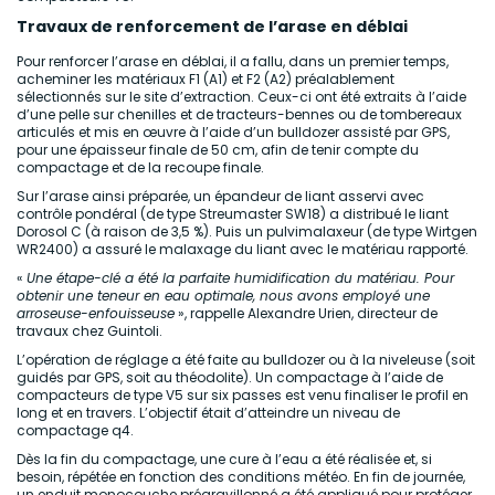
Travaux de renforcement de l’arase en déblai
Pour renforcer l’arase en déblai, il a fallu, dans un premier temps,
acheminer les matériaux F1 (A1) et F2 (A2) préalablement
sélectionnés sur le site d’extraction. Ceux-ci ont été extraits à l’aide
d’une pelle sur chenilles et de tracteurs-bennes ou de tombereaux
articulés et mis en œuvre à l’aide d’un bulldozer assisté par GPS,
pour une épaisseur finale de 50 cm, afin de tenir compte du
compactage et de la recoupe finale.
Sur l’arase ainsi préparée, un épandeur de liant asservi avec
contrôle pondéral (de type Streumaster SW18) a distribué le liant
Dorosol C (à raison de 3,5 %). Puis un pulvimalaxeur (de type Wirtgen
WR2400) a assuré le malaxage du liant avec le matériau rapporté.
«
Une étape-clé a été la parfaite humidification du matériau. Pour
obtenir une teneur en eau optimale, nous avons employé une
arroseuse-enfouisseuse
», rappelle Alexandre Urien, directeur de
travaux chez Guintoli.
L’opération de réglage a été faite au bulldozer ou à la niveleuse (soit
guidés par GPS, soit au théodolite). Un compactage à l’aide de
compacteurs de type V5 sur six passes est venu finaliser le profil en
long et en travers. L’objectif était d’atteindre un niveau de
compactage q4.
Dès la fin du compactage, une cure à l’eau a été réalisée et, si
besoin, répétée en fonction des conditions météo. En fin de journée,
un enduit monocouche prégravillonné a été appliqué pour protéger