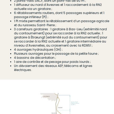
2 ponts-rails SNCF, dont un pont-rail de 90 m ;
1 diffuseur au nord d’Avesnes et 1 raccordement à la RN2
actuelle via un giratoire ;
6 rétablissements routiers, dont 5 passages supérieurs et 1
passage inférieur (PI) ;
1 PI mixte permettant le rétablissement d’un passage agricole
et du ruisseau Saint-Pierre ;
3 carrefours giratoires : 1 giratoire à Bas-Lieu (extrémité nord
du contournement) pour se raccorder à la RN2 actuelle ; 1
giratoire à Étrœungt (extrémité sud du contournement) pour
se raccorder à la RN2 actuelle et 1 giratoire intermédiaire au
niveau d’Avesnelles, au croisement avec la RD951 ;
4 ouvrages hydrauliques (OH) ;
Plusieurs ouvrages pour le passage de la petite faune ;
4 bassins de décantation ;
1 aire de contrôle et de pesage pour poids lourds ;
Un dévoiement des réseaux AEP, télécoms et lignes
électriques.