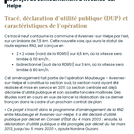
Helpe
Tracé, déclaration d’utilité publique (DUP) et
caractéristiques de l’opération
Ce tracé neuf contourne la commune d’Avesnes-sur-Helpe par l’est,
sur un linéaire de 7,5 km. Cette nouvelle voie, qui aura le statut de
route express RN2, est conçue en :
2 × 2 voies (nord de la RD951) sur 4,5 km, où la vitesse sera
limitée à 110 km/h ;
bidirectionnel (sud de la RD951) sur 3 km, où la vitesse sera
limitée à 80 km/h.
Cet aménagement fait partie de l’opération Maubeuge – Avesnes-
sur-Helpe et constitue la section sud, la section nord ayant été
réalisée et mise en service en 2011. La section centrale est déjà
déclarée d’utilité publique et son assiette foncière maîtrisée. Des
études sont en cours en vue de lancer la réalisation de ce dernier
tronçon dans le cadre d’un prochain contrat de plan.
«
Ce projet s’inscrit dans le programme d’aménagement de la RN2
entre Maubeuge et Avesnes-sur-Helpe. Il a été déclaré d’utilité
publique par décret en Conseil d’État du 4 mars 2003 ; ensuite, la
déclaration d’utilité publique a été prorogée, par décret du 1er mars
2013, jusqu’au 5 mars 2020
», ajoute Nordine Ouzani.