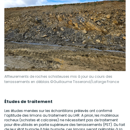
Affleurements de roches schisteuses mis à jour au cours des
terrassements en déblais.©Guillaume Tisserand/Lafarge France
Études de traitement
Les études menées sur les échantillons prélevés ont confirmé
l’aptitude des limons au traitement au LHR. A priori, les matériaux
rocheux (schistes et calcaires) ne nécessitent pas de traitement
pour être utilisés en partie supérieure des terrassements (PST). Du fait
de leur état humide à très humide, ces limons seront prétraités à la