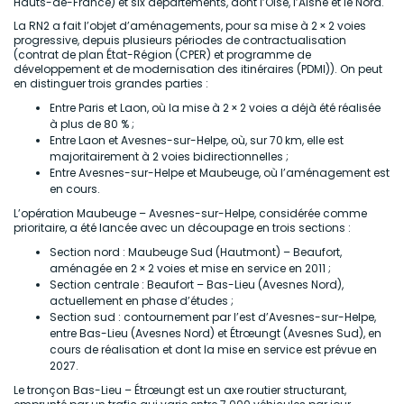
Hauts-de-France) et six départements, dont l’Oise, l’Aisne et le Nord.
La RN2 a fait l’objet d’aménagements, pour sa mise à 2 × 2 voies
progressive, depuis plusieurs périodes de contractualisation
(contrat de plan État-Région (CPER) et programme de
développement et de modernisation des itinéraires (PDMI)). On peut
en distinguer trois grandes parties :
Entre Paris et Laon, où la mise à 2 × 2 voies a déjà été réalisée
à plus de 80 % ;
Entre Laon et Avesnes-sur-Helpe, où, sur 70 km, elle est
majoritairement à 2 voies bidirectionnelles ;
Entre Avesnes-sur-Helpe et Maubeuge, où l’aménagement est
en cours.
L’opération Maubeuge – Avesnes-sur-Helpe, considérée comme
prioritaire, a été lancée avec un découpage en trois sections :
Section nord : Maubeuge Sud (Hautmont) – Beaufort,
aménagée en 2 × 2 voies et mise en service en 2011 ;
Section centrale : Beaufort – Bas-Lieu (Avesnes Nord),
actuellement en phase d’études ;
Section sud : contournement par l’est d’Avesnes-sur-Helpe,
entre Bas-Lieu (Avesnes Nord) et Étrœungt (Avesnes Sud), en
cours de réalisation et dont la mise en service est prévue en
2027.
Le tronçon Bas-Lieu – Étrœungt est un axe routier structurant,