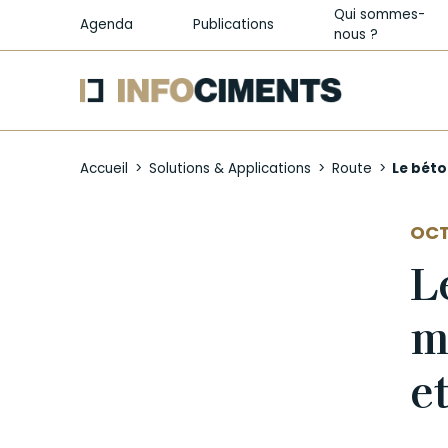
Qui sommes-
Agenda
Publications
nous ?
Aller
au
Accueil
Solutions & Applications
Route
Le béto
contenu
principal
AUT
OCT
L
m
e