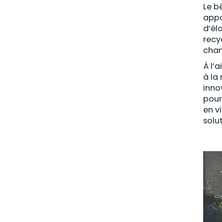
Le b
appo
d’él
recy
chan
À l’
à la
inno
pour
en v
solu