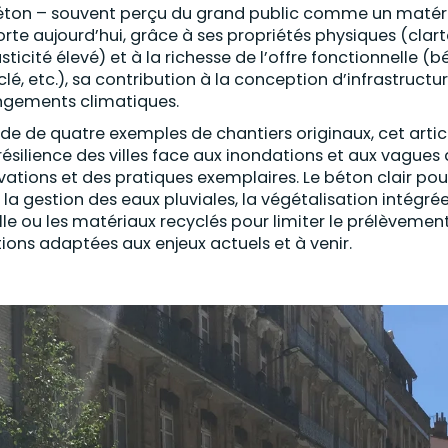
éton – souvent perçu du grand public comme un matéri
rte aujourd’hui, grâce à ses propriétés physiques (cla
asticité élevé) et à la richesse de l’offre fonctionnelle 
clé, etc.), sa contribution à la conception d’infrastructu
gements climatiques.
aide de quatre exemples de chantiers originaux, cet art
 résilience des villes face aux inondations et aux vague
vations et des pratiques exemplaires. Le béton clair pou
 la gestion des eaux pluviales, la végétalisation intégré
ille ou les matériaux recyclés pour limiter le prélèveme
tions adaptées aux enjeux actuels et à venir.