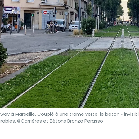
ay à Marseille. Couplé à une trame verte, le béton « invisib
urables. ©Carrières et Bétons Bronzo Perasso