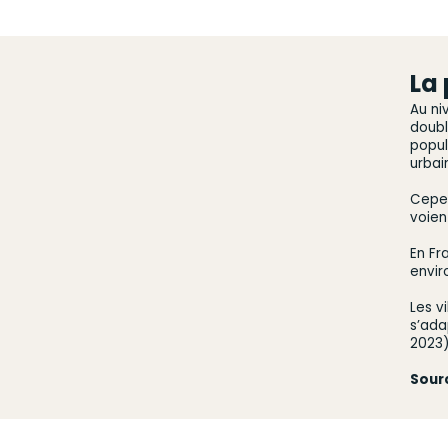
La 
Au ni
doubl
popul
urbai
Cepen
voien
En Fr
envir
Les v
s’ada
2023)
Sourc