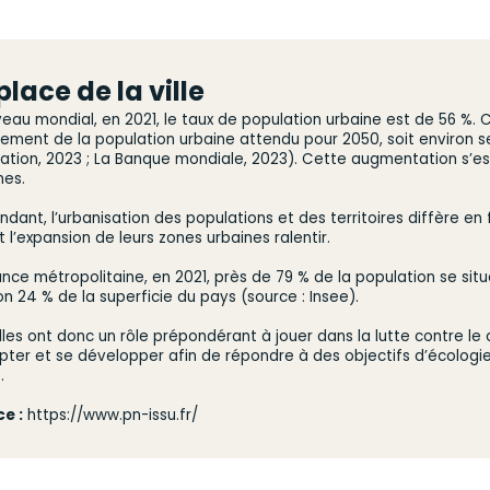
place de la ville
veau mondial, en 2021, le taux de population urbaine est de 56 %.
ement de la population urbaine attendu pour 2050, soit environ sep
ation, 2023 ; La Banque mondiale, 2023). Cette augmentation s’e
nes.
dant, l’urbanisation des populations et des territoires diffère e
t l’expansion de leurs zones urbaines ralentir.
ance métropolitaine, en 2021, près de 79 % de la population se sit
on 24 % de la superficie du pays (source : Insee).
illes ont donc un rôle prépondérant à jouer dans la lutte contre le
pter et se développer afin de répondre à des objectifs d’écologie,
.
e :
https://www.pn-issu.fr/