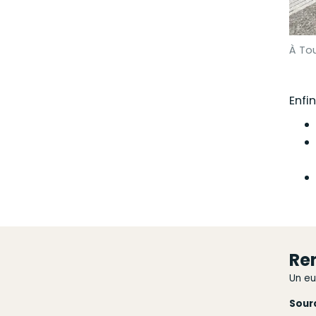
À Tou
Enfi
Ren
Un eu
Sour