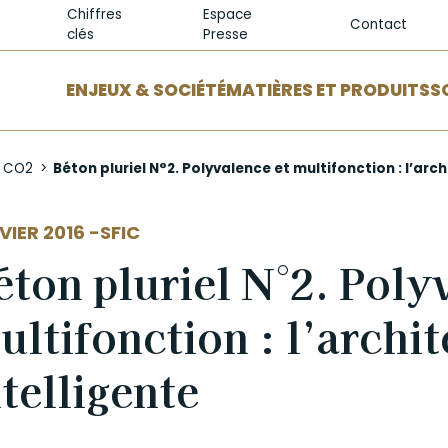
Chiffres
Espace
Contact
clés
Presse
ENJEUX & SOCIÉTÉ
MATIÈRES ET PRODUITS
S
e CO2
Béton pluriel N°2. Polyvalence et multifonction : l’arch
EUR
VIER 2016 -
SFIC
éton pluriel N°2. Poly
ultifonction : l’archi
ntelligente