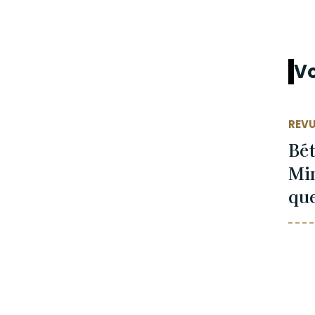
Vo
REVU
Bét
Min
que