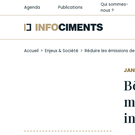
Qui sommes-
Agenda
Publications
nous ?
Aller
au
Accueil
Enjeux & Société
Réduire les émissions d
contenu
principal
AUT
JAN
B
m
i