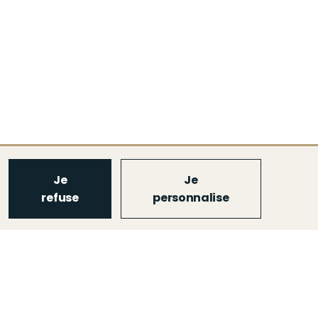
Je
Je
refuse
personnalise