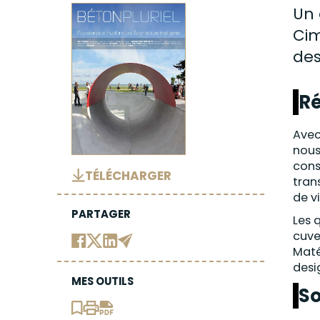
Un 
Cim
des
R
Avec
nous
cons
TÉLÉCHARGER
tran
de v
PARTAGER
Les 
cuve
Maté
desi
MES OUTILS
S