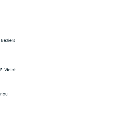
e Béziers
F. Vialet
ériau