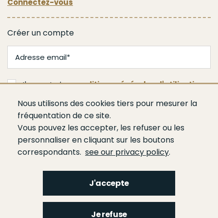
Connectez-vous
Créer un compte
J'accepte les
conditions générales d'utilisation
Nous utilisons des cookies tiers pour mesurer la
Valider
fréquentation de ce site.
Vous pouvez les accepter, les refuser ou les
personnaliser en cliquant sur les boutons
correspondants.
see our privacy policy
.
J'accepte
Menu
Qui sommes-nous ?
Espace presse
Agenda
Publications
Bâtiment
Je refuse
Route
Génie civil
Bétons
Ciments
Liants hydrauliques routiers