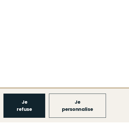
Je
Je
refuse
personnalise