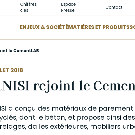
Chiffres
Espace
Contact
clés
Presse
ENJEUX & SOCIÉTÉ
MATIÈRES ET PRODUITS
S
joint le CementLAB
LLET 2018
tNISI rejoint le Ceme
ISI a conçu des matériaux de
parement
yclés, dont le
béton
, et propose ainsi de
relages, dalles extérieures, mobiliers ur