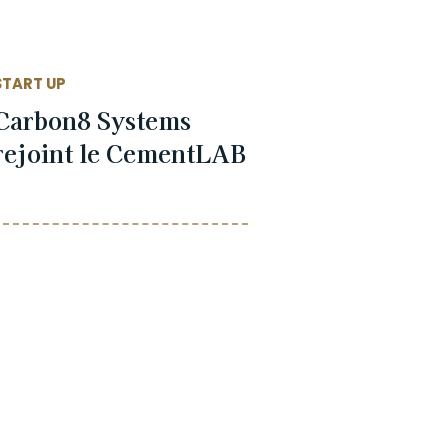
START UP
Carbon8 Systems
rejoint le CementLAB