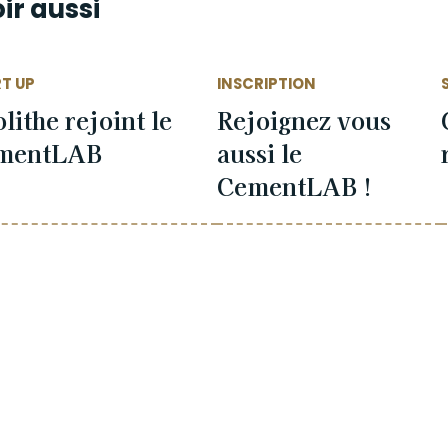
ir aussi
T UP
INSCRIPTION
lithe rejoint le
Rejoignez vous
mentLAB
aussi le
CementLAB !