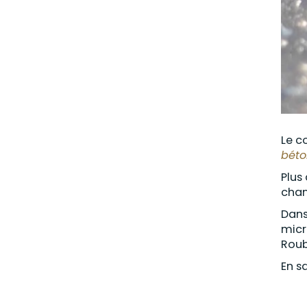
Le c
béto
Plus
chan
Dans
micr
Rouba
En sa