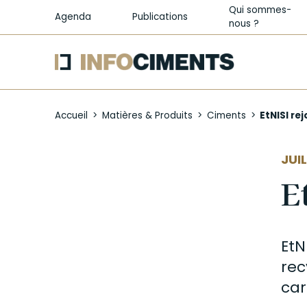
Qui sommes-
Agenda
Publications
nous ?
Aller
au
Accueil
Matières & Produits
Ciments
EtNISI re
contenu
principal
JUI
E
EtN
rec
car