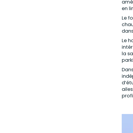
amén
en l
Le f
chau
dans
Le h
inté
la s
park
Dans
indé
d’ét
aile
prof