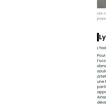
Les c
pays
L
L’his
Pour
l’occ
dans
saut
arte
une 
part
appa
Ains
déve