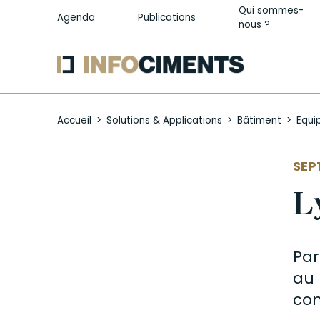
Qui sommes-
Agenda
Publications
nous ?
Aller
au
Accueil
Solutions & Applications
Bâtiment
Equi
contenu
principal
AUT
SEP
L
Par
au 
con