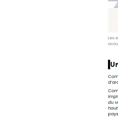
Les 
acou
Ur
Comp
d’ar
Comm
impl
du v
haut
pays