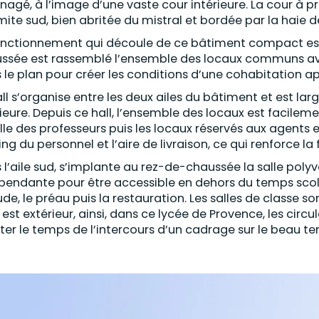
agé, à l’image d’une vaste cour intérieure. La cour à 
imite sud, bien abritée du mistral et bordée par la haie 
onctionnement qui découle de ce bâtiment compact est 
ssée est rassemblé l’ensemble des locaux communs ave
 le plan pour créer les conditions d’une cohabitation a
all s’organise entre les deux ailes du bâtiment et est la
rieure. Depuis ce hall, l’ensemble des locaux est facileme
alle des professeurs puis les locaux réservés aux agents et
ing du personnel et l’aire de livraison, ce qui renforce l
 l’aile sud, s’implante au rez-de-chaussée la salle polyv
pendante pour être accessible en dehors du temps scolair
ude, le préau puis la restauration. Les salles de classe so
s est extérieur, ainsi, dans ce lycée de Provence, les cir
iter le temps de l’intercours d’un cadrage sur le beau ter