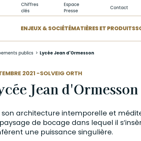
Chiffres
Espace
Contact
clés
Presse
ENJEUX & SOCIÉTÉ
MATIÈRES ET PRODUITS
S
pements publics
Lycée Jean d'Ormesson
EUR
TEMBRE 2021 -
SOLVEIG ORTH
ycée Jean d'Ormesson
 son architecture intemporelle et médit
paysage de bocage dans lequel il s’insè
fèrent une puissance singulière.