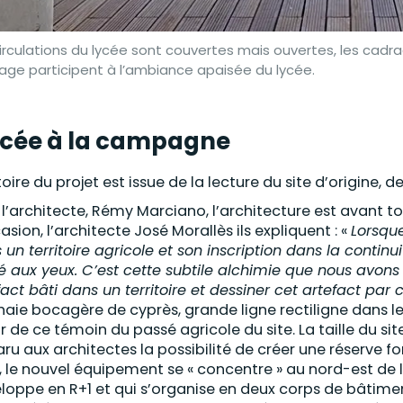
irculations du lycée sont couvertes mais ouvertes, les cadr
age participent à l’ambiance apaisée du lycée.
ycée à la campagne
toire du projet est issue de la lecture du site d’origine, 
 l’architecte, Rémy Marciano, l’architecture est avant to
asion, l’architecte José Morallès ils expliquent : «
Lorsque
 un territoire agricole et son inscription dans la contin
é aux yeux. C’est cette subtile alchimie que nous avons s
fact bâti dans un territoire et dessiner cet artefact par c
haie bocagère de cyprès, grande ligne rectiligne dans l
ir de ce témoin du passé agricole du site. La taille du si
ru aux architectes la possibilité de créer une réserve 
i, le nouvel équipement se « concentre » au nord-est de 
loppe en R+1 et qui s’organise en deux corps de bâtimen