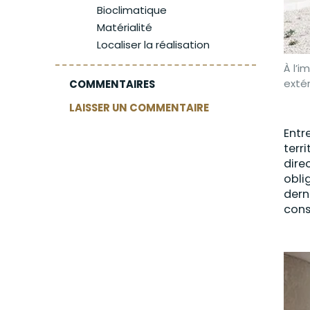
Bioclimatique
Matérialité
Localiser la réalisation
À l’i
extér
COMMENTAIRES
LAISSER UN COMMENTAIRE
Entr
terr
dire
obli
dern
cons