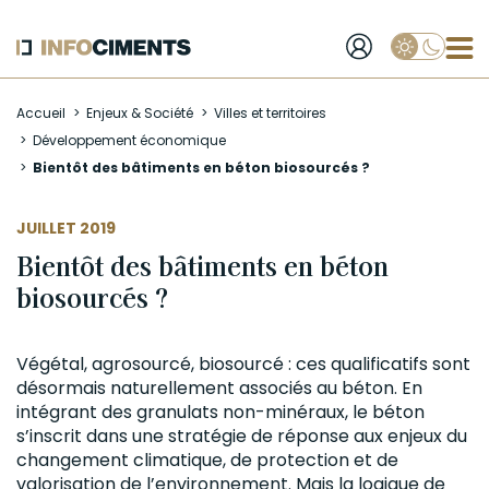
Applique
Aller
Accueil
Enjeux & Société
Villes et territoires
au
Développement économique
contenu
Bientôt des bâtiments en béton biosourcés ?
principal
JUILLET 2019
Bientôt des bâtiments en béton
biosourcés ?
Végétal, agrosourcé, biosourcé : ces qualificatifs sont
désormais naturellement associés au
béton
. En
intégrant des
granulats
non-minéraux, le béton
s’inscrit dans une stratégie de réponse aux enjeux du
changement climatique
, de protection et de
valorisation
de l’environnement. Mais la logique de