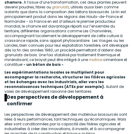
chanvre.
A l’issue d’une transformation, ces deux plantes peuvent
devenir poudres, fibres ou
granulats
, utilisés aussi bien comme
isolants que dans la composition des bétons biosourcés. Le lin est
principalement produit dans les régions des Hauts-de-France et
Normandie – la France en est d’ailleurs le premier producteur
mondial, le chanvre est davantage réparti sur l’ensemble du
territoire, différentes organisations comme Les Chanvrières,
accompagnant localement le développement de cette culture à
croissance rapide, sans apport phytosanitaire. Les Vosges ou les
Landes, bien connues pour leur exploitation forestière, ont développé
dès la fin des années 1980, un procédé permettant d’obtenir des
granulats de bois. Une fois stabilisé par traitement thermique et
minéralisant, ce broyat peut être intégré à une
matrice
cimentaire et
constituer «
un béton de bois
».
Les expérimentations locales se multiplient pour
accompagner la recherche, structurer les filières agricoles
et les échanges avec les industriels, aller vers les
reconnaissances techniques (ATEx par exemple).
Autant de
voies de développement raisonné des territoires.
Des perspectives de développement à
confirmer
Les perspectives de développement des matériaux biosourcés sont
liées à leurs performances, tant techniques qu’économiques. Mais
elles sont conditionnées par la capacité des filières agricoles et
industrielles à créer des innovations, à investir, et à accompagner
les marchés de la construction et travaux publics.