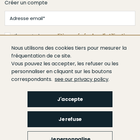
Créer un compte
J'accepte les
conditions générales d'utilisation
Nous utilisons des cookies tiers pour mesurer la
Valider
fréquentation de ce site.
Vous pouvez les accepter, les refuser ou les
personnaliser en cliquant sur les boutons
correspondants.
see our privacy policy
.
J'accepte
Menu
Qui sommes-nous ?
Espace presse
Agenda
Publications
Bâtiment
Je refuse
Route
Génie civil
Bétons
Ciments
Liants hydrauliques routiers
Footer
gauche
Menu
Je personnalise