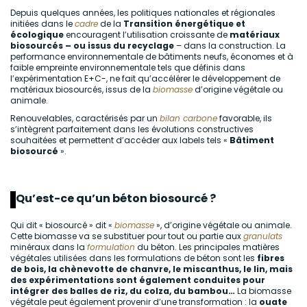
Depuis quelques années, les politiques nationales et régionales
initiées dans le
cadre
de la
Transition énergétique et
écologique
encouragent l’utilisation croissante de
matériaux
biosourcés – ou issus du recyclage
– dans la construction. La
performance environnementale de bâtiments neufs, économes et à
faible empreinte environnementale tels que définis dans
l’expérimentation E+C-, ne fait qu’accélérer le développement de
matériaux biosourcés, issus de la
biomasse
d’origine végétale ou
animale.
Renouvelables, caractérisés par un
bilan carbone
favorable, ils
s’intègrent parfaitement dans les évolutions constructives
souhaitées et permettent d’accéder aux labels tels «
Bâtiment
biosourcé
».
Qu’est-ce qu’un béton biosourcé ?
Qui dit « biosourcé » dit «
biomasse
», d’origine végétale ou animale.
Cette biomasse va se substituer pour tout ou partie aux
granulats
minéraux dans la
formulation
du béton. Les principales matières
végétales utilisées dans les formulations de béton sont les
fibres
de bois, la chènevotte de chanvre, le miscanthus, le lin, mais
des expérimentations sont également conduites pour
intégrer des balles de riz, du colza, du bambou…
La biomasse
végétale peut également provenir d’une transformation : la
ouate