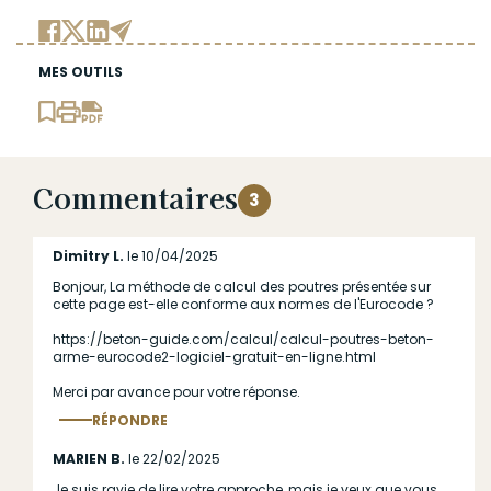
MES OUTILS
Commentaires
3
Dimitry L.
le 10/04/2025
Bonjour, La méthode de calcul des poutres présentée sur
cette page est-elle conforme aux normes de l'Eurocode ?
https://beton-guide.com/calcul/calcul-poutres-beton-
arme-eurocode2-logiciel-gratuit-en-ligne.html
Merci par avance pour votre réponse.
RÉPONDRE
Répondre
au commentaire
MARIEN B.
le 22/02/2025
Je suis ravie de lire votre approche, mais je veux que vous