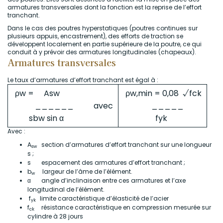
armatures transversales dont la fonction est la reprise de l’effort
tranchant.
Dans le cas des poutres hyperstatiques (poutres continues sur
plusieurs appuis, encastrement), des efforts de traction se
développent localement en partie supérieure de la poutre, ce qui
conduit à y prévoir des armatures longitudinales (chapeaux).
Armatures transversales
Le taux d’armatures d’effort tranchant est égal à :
ρw = Asw
ρw,min = 0,08 √fck
______ avec
_____
sbw sin α
fyk
Avec :
A
section d’armatures d’effort tranchant sur une longueur
sw
s ;
s espacement des armatures d’effort tranchant ;
b
largeur de l’âme de l’élément.
w
α angle d’inclinaison entre ces armatures et l’axe
longitudinal de l’élément.
f
limite caractéristique d’élasticité de l’acier
yk
f
résistance caractéristique en compression mesurée sur
ck
cylindre à 28 jours