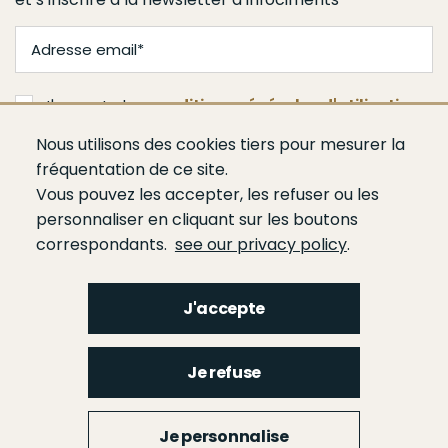
J'accepte les
conditions générales d'utilisation
Nous utilisons des cookies tiers pour mesurer la
Je m'abonne
fréquentation de ce site.
Vous pouvez les accepter, les refuser ou les
personnaliser en cliquant sur les boutons
correspondants.
see our privacy policy
.
J'accepte
Menu
Qui sommes-nous ?
Espace presse
Agenda
Publications
Bâtiment
Je refuse
Route
Génie civil
Bétons
Ciments
Liants hydrauliques routiers
Footer
gauche
Menu
Je personnalise