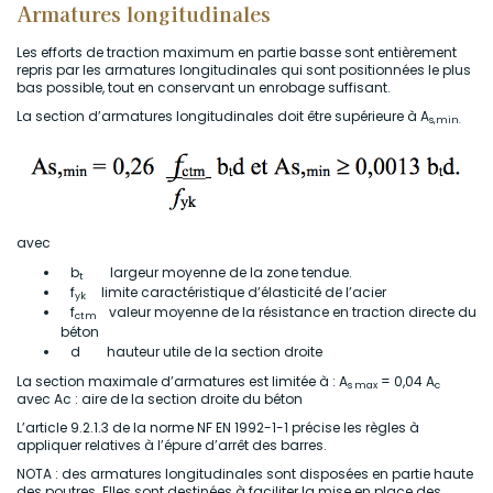
Armatures longitudinales
Les efforts de traction maximum en partie basse sont entièrement
repris par les armatures longitudinales qui sont positionnées le plus
bas possible, tout en conservant un enrobage suffisant.
La section d’armatures longitudinales doit être supérieure à A
s,min.
avec
b
largeur moyenne de la zone tendue.
t
f
limite caractéristique d’élasticité de l’acier
yk
f
valeur moyenne de la résistance en traction directe du
ctm
béton
d hauteur utile de la section droite
La section maximale d’armatures est limitée à : A
= 0,04 A
s max
c
avec Ac : aire de la section droite du béton
L’article 9.2.1.3 de la norme NF EN 1992-1-1 précise les règles à
appliquer relatives à l’épure d’arrêt des barres.
NOTA : des armatures longitudinales sont disposées en partie haute
des poutres. Elles sont destinées à faciliter la mise en place des