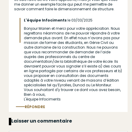
me donner un exemple facile qui peut me permettre de
savoir comment faire le dimensionnement de structure.
L'équipe Infociments
le 03/03/2025
Bonjour Marien et merci pour votre appréciation. Nous
En
regrettons néanmoins de ne pouvoir répondre à votre
réponse
demande plus avant. En effet nous n’avons pas pour
mission de former des étudiants, en Génie Civil ou
à
autre domaine de la construction. Nous ne pouvons
(sans
que vous recommander de demander de l’aide
auprès des professionnels du centre de
sujet)
documentation/de la bibliothèque de votre école. Ils
par
devraient pouvoir vous signaler s’il existe a) des cours
en ligne partagés par certains de vos professeurs et b)
Anonyme
vous proposer en consultation des documents
adaptés à votre niveau venant de maisons d’édition
(non
spécialisées tel qu’Eyrolles, Dunod ou Le Moniteur.
vérifié)
Vous souhaitant d'y trouver ce dont vous avez besoin,
Bien à vous,
L'équipe Infociments
RÉPONDRE
Répondre
au commentaire
J'accepte les
conditions générales d'utilisation
*
Laisser un commentaire