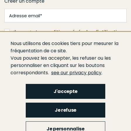
Créer un compte
J'accepte les
conditions générales d'utilisation
Nous utilisons des cookies tiers pour mesurer la
Valider
fréquentation de ce site.
Vous pouvez les accepter, les refuser ou les
personnaliser en cliquant sur les boutons
correspondants.
see our privacy policy
.
J'accepte
Menu
Qui sommes-nous ?
Espace presse
Agenda
Publications
Bâtiment
Je refuse
Route
Génie civil
Bétons
Ciments
Liants hydrauliques routiers
Footer
gauche
Menu
Je personnalise