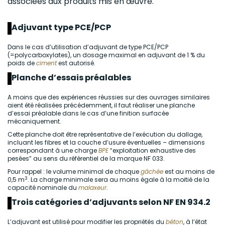
associées aux produits mis en œuvre.
Adjuvant type PCE/PCP
Dans le cas d’utilisation d’adjuvant de type PCE/PCP
(=polycarboxylates), un dosage maximal en adjuvant de 1 % du
poids de
ciment
est autorisé.
Planche d’essais préalables
A moins que des expériences réussies sur des ouvrages similaires
aient été réalisées précédemment, il faut réaliser une planche
d’essai préalable dans le cas d’une finition surfacée
mécaniquement.
Cette planche doit être représentative de l’exécution du dallage,
incluant les fibres et la couche d’usure éventuelles – dimensions
correspondant à une charge
BPE
“exploitation exhaustive des
pesées” au sens du référentiel de la marque NF 033.
Pour rappel : le volume minimal de chaque
gâchée
est au moins de
3
0,5 m
. La charge minimale sera au moins égale à la moitié de la
capacité nominale du
malaxeur
.
Trois catégories d’adjuvants selon NF EN 934.2
L’adjuvant est utilisé pour modifier les propriétés du
béton
, à l’état