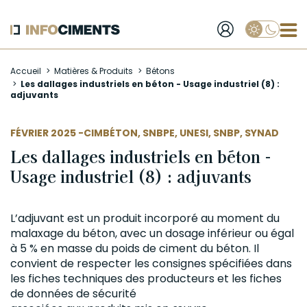
Applique
Aller
Accueil
Matières & Produits
Bétons
au
Les dallages industriels en béton - Usage industriel (8) :
contenu
adjuvants
principal
AUTEUR
FÉVRIER 2025 -
CIMBÉTON
,
SNBPE
,
UNESI
,
SNBP
,
SYNAD
Les dallages industriels en béton -
Usage industriel (8) : adjuvants
L’adjuvant est un produit incorporé au moment du
malaxage
du
béton
, avec un dosage inférieur ou égal
à 5 % en masse du poids de
ciment
du béton. Il
convient de respecter les consignes spécifiées dans
les fiches techniques des producteurs et les fiches
de données de sécurité