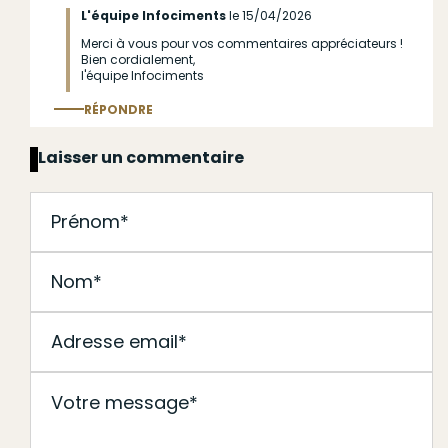
L'équipe Infociments
le 15/04/2026
Merci à vous pour vos commentaires appréciateurs !
En
Bien cordialement,
réponse
l'équipe Infociments
à
RÉPONDRE
(sans
Répondre
au commentaire
sujet)
Laisser un commentaire
par
Anonyme
(non
vérifié)