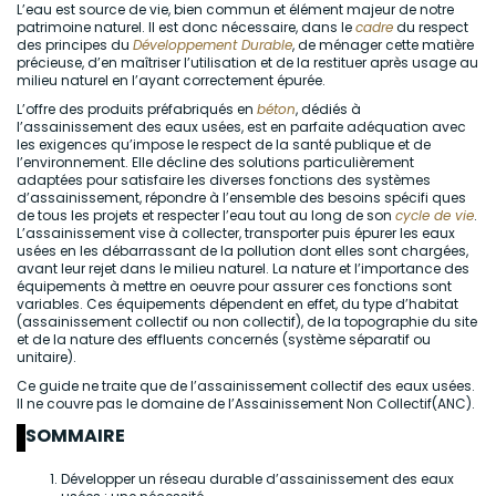
L’eau est source de vie, bien commun et élément majeur de notre
patrimoine naturel. Il est donc nécessaire, dans le
cadre
du respect
des principes du
Développement Durable
, de ménager cette matière
précieuse, d’en maîtriser l’utilisation et de la restituer après usage au
milieu naturel en l’ayant correctement épurée.
L’offre des produits préfabriqués en
béton
, dédiés à
l’assainissement des eaux usées, est en parfaite adéquation avec
les exigences qu’impose le respect de la santé publique et de
l’environnement. Elle décline des solutions particulièrement
adaptées pour satisfaire les diverses fonctions des systèmes
d’assainissement, répondre à l’ensemble des besoins spécifi ques
de tous les projets et respecter l’eau tout au long de son
cycle de vie
.
L’assainissement vise à collecter, transporter puis épurer les eaux
usées en les débarrassant de la pollution dont elles sont chargées,
avant leur rejet dans le milieu naturel. La nature et l’importance des
équipements à mettre en oeuvre pour assurer ces fonctions sont
variables. Ces équipements dépendent en effet, du type d’habitat
(assainissement collectif ou non collectif), de la topographie du site
et de la nature des effluents concernés (système séparatif ou
unitaire).
Ce guide ne traite que de l’assainissement collectif des eaux usées.
Il ne couvre pas le domaine de l’Assainissement Non Collectif(ANC).
SOMMAIRE
Développer un réseau durable d’assainissement des eaux