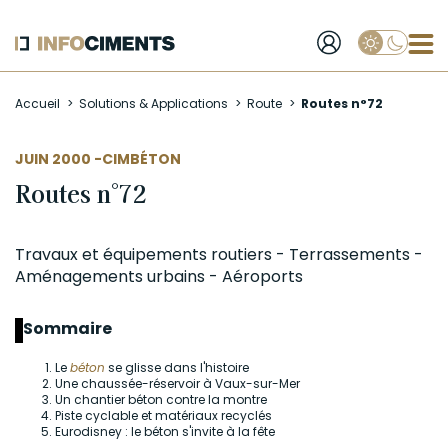
Applique
Aller
Accueil
Solutions & Applications
Route
Routes n°72
au
contenu
principal
AUTEUR
JUIN 2000 -
CIMBÉTON
Routes n°72
Travaux et équipements routiers - Terrassements -
Aménagements urbains - Aéroports
Sommaire
Le
béton
se glisse dans l'histoire
Une chaussée-réservoir à Vaux-sur-Mer
Un chantier béton contre la montre
Piste cyclable et matériaux recyclés
Eurodisney : le béton s'invite à la fête