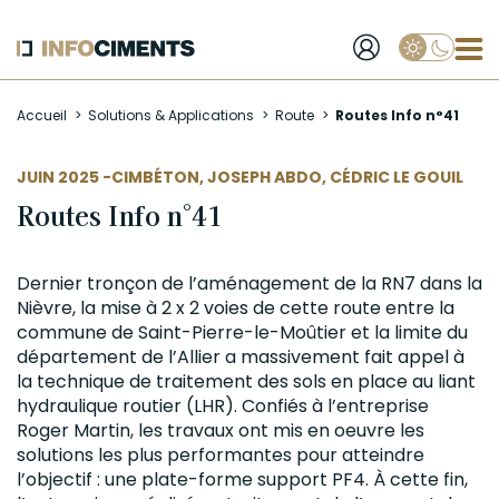
Applique
Aller
Accueil
Solutions & Applications
Route
Routes Info n°41
au
contenu
principal
AUTEUR
JUIN 2025 -
CIMBÉTON
,
JOSEPH ABDO
,
CÉDRIC LE GOUIL
Routes Info n°41
Dernier tronçon de l’aménagement de la RN7 dans la
Nièvre, la mise à 2 x 2 voies de cette route entre la
commune de Saint-Pierre-le-Moûtier et la limite du
département de l’Allier a massivement fait appel à
la technique de traitement des sols en place au
liant
hydraulique
routier (LHR). Confiés à l’entreprise
Roger Martin, les travaux ont mis en oeuvre les
solutions les plus performantes pour atteindre
l’objectif : une plate-forme support PF4. À cette fin,