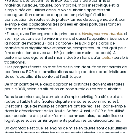
• Pendant des décennies, le BCR était considéré comme un
matériau rustique, robuste, bon marché, mais inesthétique et la
simple idée de l’utiliser dans la voirie urbaine apparaissait
incongrue. Son domaine d’application privilégié était la
construction de routes et de plates-formes de tout genre, dont, par
exemple, des applications très prisées en aires portuaires tant en
France qu’à l’international.
• Et puis, avec l’émergence du principe de
développement durable
et
ses implications sur l’environnement et aussi l’apparition récente de
la notion de matériau « bas carbone », le BCR a pris corps de
manière plus significative et pérenne, compte tenu du fait qu’il peut
être confectionné avec un LHR (en principe moins carboné). À
performances égales, il est moins dosé en liant qu’un
béton
pervibré
traditionnel.
• Les progrès récents en matière de finition de surface ont permis de
conférer au BCR des améliorations sur le plan des caractéristiques
de surface, alliant le confort et l’esthétique.
De mon point de vue, deux approches distinctes doivent être faites
pour le BCR, selon sa situation en zone rurale ou en zone urbaine.
Dans le premier cas, le domaine d’emploi privilégié a été celui des
routes à faible trafic (routes départementales et communales).
C’est ainsi que de multiples chantiers ont été réalisés : par exemple,
dans le département de la Haute-Saône. Aussi, le BCR a été utilisé
pour construire des plates-formes commerciales, industrielles ou
logistiques et des aménagements portuaires ou aéroportuaires.
Un avantage est que les engins de mise en œuvre sont ceux utilisés
dans les travaux routiers les plus courants (niveleuse, compacteur,