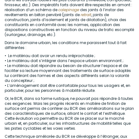
finisseur, etc.). Des impératifs forts doivent être respectés en amont :
réalisation d’un schéma de
calepinage
des joints à l’instar des
revêtements en béton pervibré (joints de
retrait
, joints de
construction, joints d’isolement et joints de dilatation), choix des
constituants en conformité avec les normes, application des
dispositions constructives en fonction du niveau de trafic escompté
(surlargeur, drainage, etc.).
Dans le domaine urbain, les conditions me paraissent tout à fait
différentes :
• Le matériau doit avoir un rendu irréprochable ;
• Le matériau doit s’intégrer dans l’espace urbain environnant ;
• Le matériau doit répondre au besoin de structurer l’espace et de
faciliter sa lecture moyennant des traitements de surface adaptés
lui conférant des formes et des aspects différents selon la volonté
du concepteur ;
• L’aménagement doit être confortable pour tous les usagers et, en
particulier, pour les personnes à mobilité réduite.
Or, le BCR, dans sa forme rustique, ne pouvait pas répondre à toutes
ces exigences. Mais les progrès récents en matière de finition de
surface ont permis de conférer au BCR des améliorations sur le plan
des caractéristiques de surface, alliant le confort et l’esthétique.
Cette évolution va permettre au BCR de se placer sur le marché
urbain et, en particulier, sur les infrastructures de mobilité telles que
les pistes cyclables et les voies vertes.
Cette technique améliorée du BCR se développe à l’étranger, aux