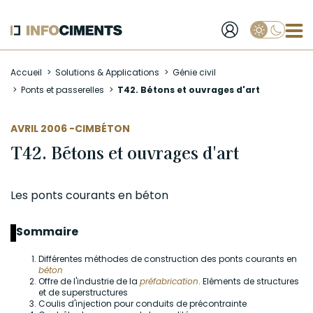
Applique
Aller
Accueil
Solutions & Applications
Génie civil
au
Ponts et passerelles
T42. Bétons et ouvrages d'art
contenu
principal
AUTEUR
AVRIL 2006 -
CIMBÉTON
T42. Bétons et ouvrages d'art
Les ponts courants en
béton
Sommaire
Différentes méthodes de construction des ponts courants en
béton
Offre de l'industrie de la
préfabrication
. Eléments de structures
et de superstructures
Coulis d'injection pour conduits de précontrainte