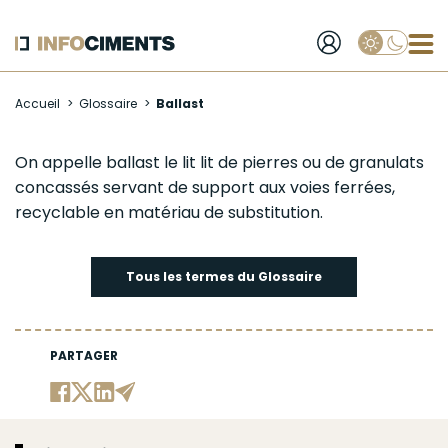
Applique
Aller
Accueil
Glossaire
Ballast
au
contenu
principal
Ballast
On appelle
ballast
le lit lit de pierres ou de
granulats
concassés servant de support aux voies ferrées,
recyclable
en matériau de substitution.
Tous les termes du Glossaire
PARTAGER